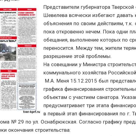
Представители губернатора Тверской 
Шевелева всячески избегают давать 
объяснения по своим действиям, т.к.
пока откровенно нечем. Пока одни пл
обещания, выполнение которых по ср
переносится. Между тем, жители тер
разрешение этой проблемы.
На совещании у Министра строительс
коммунального хозяйства Российско
М.А. Меня 15.12.2015 был представл
графика финансирования строительны
объектам с участием санатора. Указ
предусматривает три этапа финансиро
в первый этап финансирования по г. 
дома № 29 по ул. Оснабрюкская. Согласно графику пре
и окончания строительства: