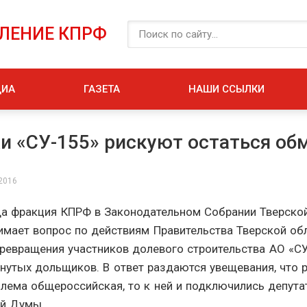
ЕЛЕНИЕ КПРФ
ДИА
ГАЗЕТА
НАШИ ССЫЛКИ
 «СУ-155» рискуют остаться о
 2016
да фракция КПРФ в Законодательном Собрании Тверско
имает вопрос по действиям Правительства Тверской об
ревращения участников долевого строительства АО «С
нутых дольщиков. В ответ раздаются увещевания, что р
лема общероссийская, то к ней и подключились депут
ой Думы.