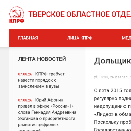
ТВЕРСКОЕ ОБЛАСТНОЕ ОТД
ГЛАВНАЯ
ЛИЦА КПРФ
МЕ
ЛЕНТА НОВОСТЕЙ
Дольщики
КПРФ требует
07.08.26
13:33, 26 февраль
навести порядок с
зачислением в вузы
С лета 2015 го
регулярно подн
Юрий Афонин
07.08.26
недопущению п
привёл в эфире «России-1»
слова Геннадия Андреевича
«Лидер» в обма
Зюганова о приоритетности
Поскольку проб
развития цифровых
Государственн
технологий