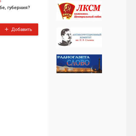
6
бе, губерния?
Добавить