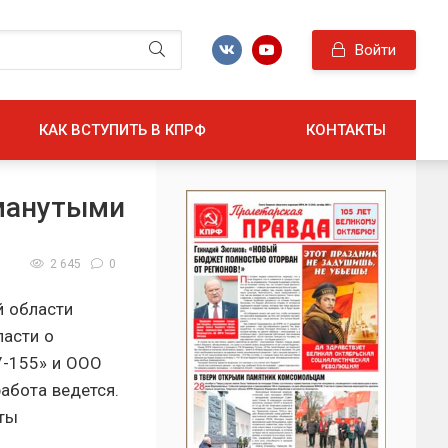
Войти
КАК ВСТУПИТЬ В КПРФ
КОНТАКТЫ
бманутыми
2 645
0
й области
ласти о
У-155» и ООО
абота ведется.
аты