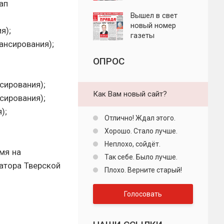
ап
"Пролетарская
правда"
Вышел в свет
новый номер
я);
газеты
ансирования);
"Пролетарская
правда"
ОПРОС
сирования);
Как Вам новый сайт?
сирования);
);
Отлично! Ждал этого.
Хорошо. Стало лучше.
Неплохо, сойдёт.
мя на
Так себе. Было лучше.
атора Тверской
Плохо. Верните старый!
Голосовать