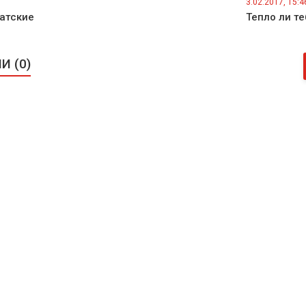
3.02.2017, 15:4
атские
Тепло ли те
 (0)