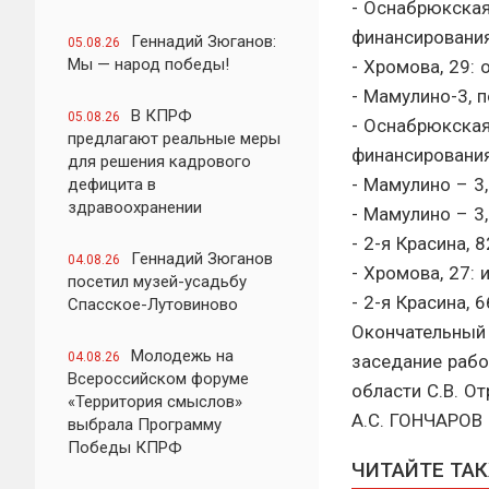
- Оснабрюкская,
финансирования
Геннадий Зюганов:
05.08.26
Мы — народ победы!
- Хромова, 29: 
- Мамулино-3, 
В КПРФ
05.08.26
- Оснабрюкская,
предлагают реальные меры
финансирования
для решения кадрового
- Мамулино – 3,
дефицита в
здравоохранении
- Мамулино – 3,
- 2-я Красина, 
Геннадий Зюганов
04.08.26
- Хромова, 27: 
посетил музей-усадьбу
- 2-я Красина, 
Спасское-Лутовиново
Окончательный 
Молодежь на
04.08.26
заседание рабо
Всероссийском форуме
области С.В. О
«Территория смыслов»
А.С. ГОНЧАРОВ
выбрала Программу
Победы КПРФ
ЧИТАЙТЕ ТА