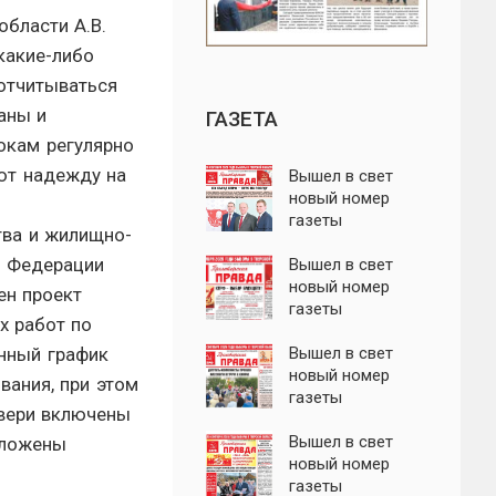
области А.В.
какие-либо
 отчитываться
аны и
ГАЗЕТА
окам регулярно
яют надежду на
Вышел в свет
новый номер
газеты
тва и жилищно-
"Пролетарская
й Федерации
правда"
Вышел в свет
новый номер
ен проект
газеты
х работ по
"Пролетарская
анный график
правда"
Вышел в свет
новый номер
вания, при этом
газеты
Твери включены
"Пролетарская
правда"
Вышел в свет
дложены
новый номер
газеты