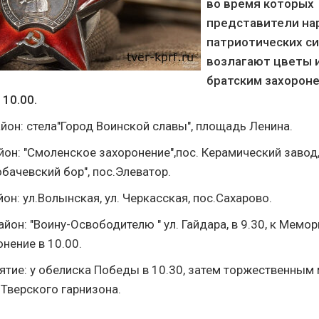
во время которых
представители на
патриотических си
возлагают цветы и
братским захороне
10.00.
йон: стела"Город Воинской славы", площадь Ленина.
он: "Смоленское захоронение",пос. Керамический завод,
бачевский бор", пос.Элеватор.
н: ул.Волынская, ул. Черкасская, пос.Сахарово.
йон: "Воину-Освободителю " ул. Гайдара, в 9.30, к Мемо
нение в 10.00.
тие: у обелиска Победы в 10.30, затем торжественны
 Тверского гарнизона.