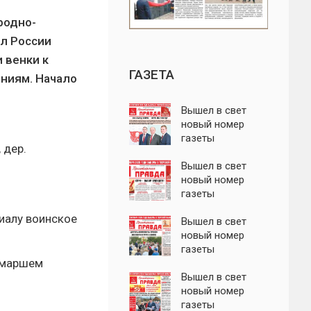
родно-
л России
 венки к
ГАЗЕТА
ниям. Начало
Вышел в свет
новый номер
газеты
 дер.
"Пролетарская
правда"
Вышел в свет
новый номер
газеты
"Пролетарская
риалу воинское
правда"
Вышел в свет
новый номер
газеты
м маршем
"Пролетарская
правда"
Вышел в свет
новый номер
газеты