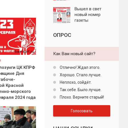
"Пролетарская
правда"
Вышел в свет
новый номер
газеты
"Пролетарская
правда"
ОПРОС
Как Вам новый сайт?
7
лозунги ЦК КПРФ
Отлично! Ждал этого.
довщине Дня
Хорошо. Стало лучше.
абоче-
Неплохо, сойдёт.
ой Красной
Так себе. Было лучше.
енно-морского
евраля 2024 года
Плохо. Верните старый!
Голосовать