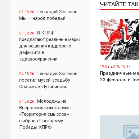
ЧИТАЙТЕ ТА
Геннадий Зюганов:
05.08.26
Мы — народ победы!
В КПРФ
05.08.26
предлагают реальные меры
для решения кадрового
дефицита в
здравоохранении
19.02.2019, 10:17
Праздничные ме
Геннадий Зюганов
04.08.26
23 февраля в Тв
посетил музей-усадьбу
Спасское-Лутовиново
Молодежь на
04.08.26
Всероссийском форуме
«Территория смыслов»
выбрала Программу
Победы КПРФ