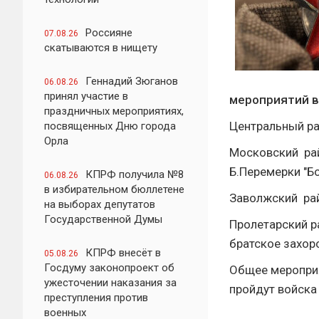
Россияне
07.08.26
скатываются в нищету
Геннадий Зюганов
06.08.26
принял участие в
мероприятий в 
праздничных мероприятиях,
Центральный ра
посвященных Дню города
Орла
Московский рай
Б.Перемерки "Бо
КПРФ получила №8
06.08.26
в избирательном бюллетене
Заволжский райо
на выборах депутатов
Государственной Думы
Пролетарский ра
братское захоро
КПРФ внесёт в
05.08.26
Госдуму законопроект об
Общее мероприя
ужесточении наказания за
пройдут войска
преступления против
военных