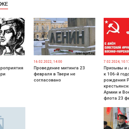
КЖЕ
16.02.2022, 14:00
7.02.2024, 10:1
роприятия
Проведение митинга 23
Призывы и 
ери
февраля в Твери не
к 106-й го
согласовано
рождения Р
крестьянск
Армии и Во
флота 23 ф