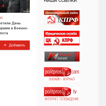
НАШИ ССЫЛКИ
35
метили День
Армии и Военно-
лота
Добавить