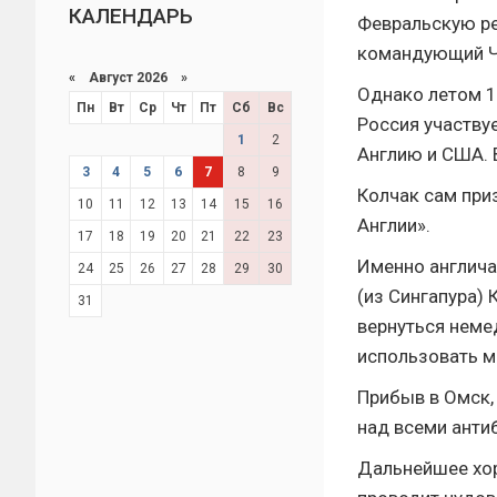
КАЛЕНДАРЬ
Февральскую ре
командующий Ч
«
Август 2026 »
Однако летом 19
Пн
Вт
Ср
Чт
Пт
Сб
Вс
Россия участву
1
2
Англию и США. В
3
4
5
6
7
8
9
Колчак сам приз
10
11
12
13
14
15
16
Англии».
17
18
19
20
21
22
23
Именно англича
24
25
26
27
28
29
30
(из Сингапура)
31
вернуться неме
использовать м
Прибыв в Омск,
над всеми анти
Дальнейшее хор