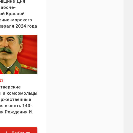
довщине Дня
абоче-
ой Красной
енно-морского
евраля 2024 года
23
 тверские
ы и комсомольцы
оржественные
я в честь 140-
ня Рождения И.