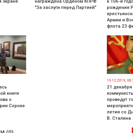
м экране
награждена Орденом КПРФ
к 106-й го
"За заслуги перед Партией"
рождения Р
крестьянск
Армии и Во
флота 23 ф
19.12.2019, 08:
ась
21 декабря
ой книги
коммунист
ова о
проведут т
рии Сороке
мероприяти
летия со Д
В. Сталина
 (0)