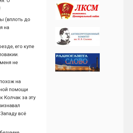
я. О
!
ы (вплоть до
я на
езде, его купе
ловакии.
 меня не
 похож на
нной помощи
к Колчак за эту
ризнавал
 Западу всё
 безумие.