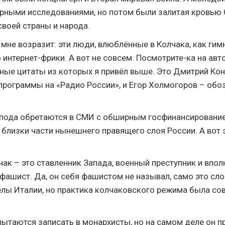
рными исследованиями, но потом были залитая кровью 
своей страны и народа.
 мне возразит: эти люди, влюблённые в Колчака, как гим
 интернет-фрики. А вот не совсем. Посмотрите-ка на авт
бные цитаты из которых я привёл выше. Это Дмитрий Ко
программы на «Радио России», и Егор Холмогоров – обо
спода обретаются в СМИ с обширным госфинансированием
 близки части нынешнего правящего слоя России. А вот 
ак – это ставленник Запада, военный преступник и впол
ашист. Да, он себя фашистом не называл, само это сло
лы Италии, но практика колчаковского режима была с
пытаются записать в монархисты, но на самом деле он п