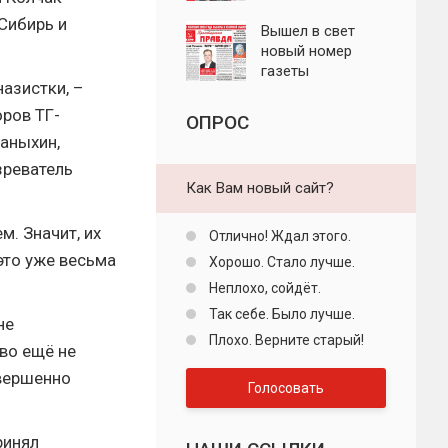
"Пролетарская
Сибирь и
правда"
Вышел в свет
новый номер
газеты
назистки, –
"Пролетарская
правда"
оров ТГ-
ОПРОС
наныхин,
зреватель
Как Вам новый сайт?
. Значит, их
Отлично! Ждал этого.
это уже весьма
Хорошо. Стало лучше.
Неплохо, сойдёт.
Так себе. Было лучше.
не
Плохо. Верните старый!
во ещё не
овершенно
Голосовать
ринял