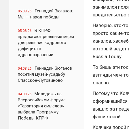
занимался поля
Геннадий Зюганов:
05.08.26
предательство 
Мы — народ победы!
Наверно, кто-то
В КПРФ
05.08.26
просто какие-то
предлагают реальные меры
каналов, хвале
для решения кадрового
который ведёт 
дефицита в
здравоохранении
Russia Today.
То бишь эти го
Геннадий Зюганов
04.08.26
посетил музей-усадьбу
взгляды чем-то
Спасское-Лутовиново
опасно.
Потому что Колч
Молодежь на
04.08.26
Всероссийском форуме
оформившийся ф
«Территория смыслов»
вышло за преде
выбрала Программу
фашистской.
Победы КПРФ
Колчака порой 