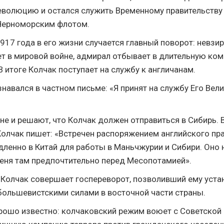
волюцию и остался служить Временному правительству
ерноморским флотом.
17 года в его жизни случается главный поворот: невзира
ет в мировой войне, адмирал отбывает в длительную ко
 итоге Колчак поступает на службу к англичанам.
навался в частном письме: «Я принят на службу Его Вел
не и решают, что Колчак должен отправиться в Сибирь. 
 Колчак пишет: «Встречен распоряжением английского пр
дленно в Китай для работы в Маньчжурии и Сибири. Оно 
еня там предпочтительно перед Месопотамией».
 Колчак совершает госпереворот, позволивший ему уста
большевистскими силами в восточной части страны.
ошо известно: колчаковский режим воюет с Советской 