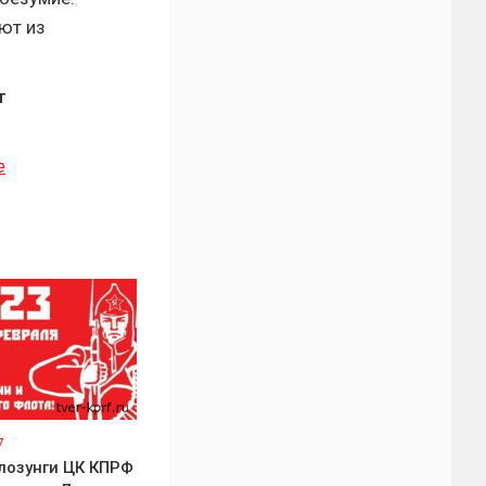
ют из
т
е
7
лозунги ЦК КПРФ