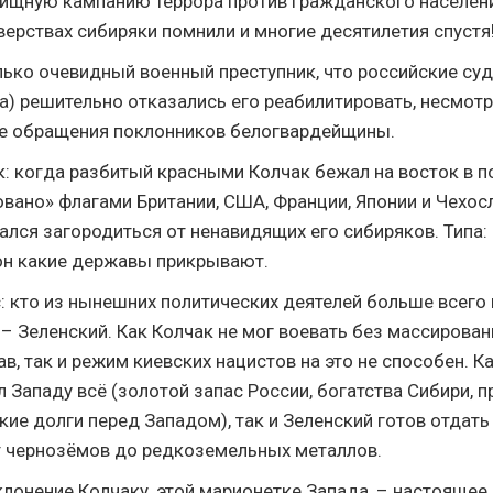
ищную кампанию террора против гражданского населени
верствах сибиряки помнили и многие десятилетия спустя
лько очевидный военный преступник, что российские суд
а) решительно отказались его реабилитировать, несмотр
е обращения поклонников белогвардейщины.
 когда разбитый красными Колчак бежал на восток в по
вано» флагами Британии, США, Франции, Японии и Чехос
ался загородиться от ненавидящих его сибиряков. Типа:
вон какие державы прикрывают.
с: кто из нынешних политических деятелей больше всего
 – Зеленский. Как Колчак не мог воевать без массирова
, так и режим киевских нацистов на это не способен. Ка
 Западу всё (золотой запас России, богатства Сибири, п
кие долги перед Западом), так и Зеленский готов отдать
т чернозёмов до редкоземельных металлов.
клонение Колчаку, этой марионетке Запада, – настоящее