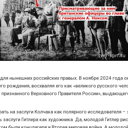
 для нынешних российских правых. В ноябре 2024 года о
его рождения, восхваляя его как «великого русского чел
признанного Верховного Правителя России», выдающег
рать на заслуги Колчака как полярного исследователя –
ь заслуги Гитлера как художника. Да, молодой Гитлер ри
отом были концлагеря и Вторая мировая война. А молодо