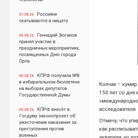
Россияне
07.08.26
скатываются в нищету
Геннадий Зюганов
06.08.26
принял участие в
праздничных мероприятиях,
посвященных Дню города
Орла
КПРФ получила №8
06.08.26
в избирательном бюллетене
Колчак – кумир
на выборах депутатов
150 лет со дня 
Государственной Думы
«международно 
исследователя.
КПРФ внесёт в
05.08.26
Госдуму законопроект об
Отмечу, что упи
ужесточении наказания за
как расписыват
преступления против
военных
акварели, но п