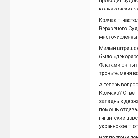
проводит чудов
колчаковских з
Колчак – насто
Верховного Суд
многочисленны
Милый штришок:
было «декориро
Флагами он пыт
троньте, меня 
А теперь вопро
Колчака? Ответ
западных держав
помощь отдавал
гигантские царс
украинское – о
Вот поэтому по