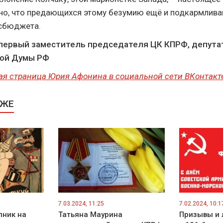
о, что предающихся этому безумию ещё и подкармлива
осбюджета.
первый заместитель председателя ЦК КПРФ, депута
ной Думы РФ
ая страница Юрия Афонина в социальной сети ВКонтакт
КЖЕ
7.03.2024, 11:25
7.02.2024, 10:1
пник на
Татьяна Маурина
Призывы и 