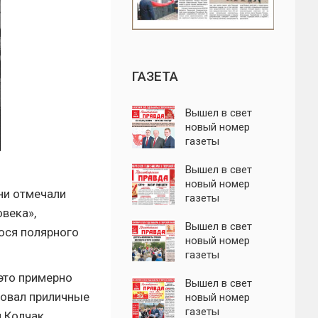
ГАЗЕТА
Вышел в свет
новый номер
газеты
"Пролетарская
правда"
Вышел в свет
новый номер
ни отмечали
газеты
овека»,
"Пролетарская
правда"
Вышел в свет
ося полярного
новый номер
газеты
"Пролетарская
 это примерно
правда"
Вышел в свет
совал приличные
новый номер
газеты
й Колчак