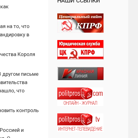
НАШИ ССЫЛКИ
 как
я на то, что
мандировку в
ичества Короля
В другом письме
авительства
нашло, что
новить контроль
Россией и