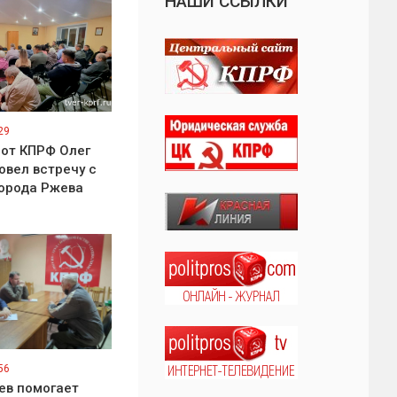
НАШИ ССЫЛКИ
29
 от КПРФ Олег
овел встречу с
орода Ржева
56
ев помогает