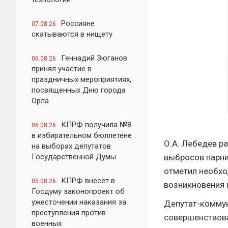
Россияне
07.08.26
скатываются в нищету
Геннадий Зюганов
06.08.26
принял участие в
праздничных мероприятиях,
посвященных Дню города
Орла
КПРФ получила №8
06.08.26
в избирательном бюллетене
О.А. Лебедев р
на выборах депутатов
Государственной Думы
выбросов парни
отметил необхо
КПРФ внесёт в
05.08.26
возникновения 
Госдуму законопроект об
ужесточении наказания за
Депутат-коммун
преступления против
совершенствова
военных