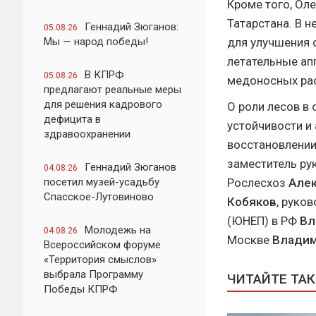
Кроме того, Ол
Татарстана. В 
Геннадий Зюганов:
05.08.26
Мы — народ победы!
для улучшения 
летательные ап
В КПРФ
05.08.26
медоносных рас
предлагают реальные меры
для решения кадрового
О роли лесов в
дефицита в
устойчивости и 
здравоохранении
восстановлении
заместитель ру
Геннадий Зюганов
04.08.26
посетил музей-усадьбу
Рослесхоз
Але
Спасское-Лутовиново
Кобяков
, руко
(ЮНЕП) в РФ
Вл
Молодежь на
04.08.26
Москве
Владим
Всероссийском форуме
«Территория смыслов»
выбрала Программу
ЧИТАЙТЕ ТА
Победы КПРФ