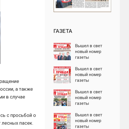
ГАЗЕТА
Вышел в свет
новый номер
газеты
"Пролетарская
правда"
Вышел в свет
новый номер
газеты
кращение
"Пролетарская
оссии, а также
правда"
Вышел в свет
ми в случае
новый номер
газеты
"Пролетарская
сь с просьбой о
правда"
Вышел в свет
новый номер
 лесных пасек.
газеты