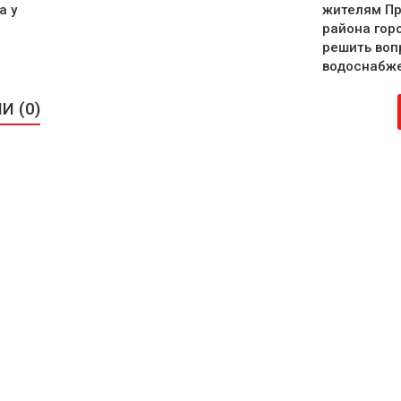
а у
жителям Пр
района гор
решить воп
водоснабж
 (0)