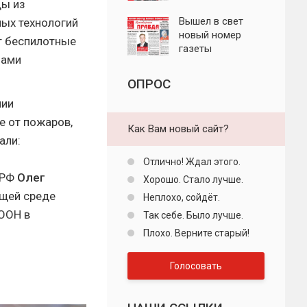
ды из
"Пролетарская
правда"
Вышел в свет
ных технологий
новый номер
т беспилотные
газеты
нами
"Пролетарская
правда"
ОПРОС
нии
е от пожаров,
Как Вам новый сайт?
али:
Отлично! Ждал этого.
 РФ
Олег
Хорошо. Стало лучше.
ющей среде
Неплохо, сойдёт.
ООН в
Так себе. Было лучше.
Плохо. Верните старый!
Голосовать