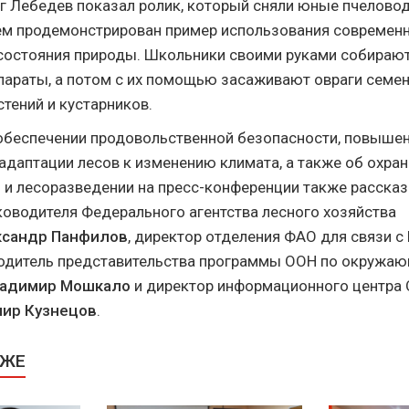
ег Лебедев показал ролик, который сняли юные пчелово
нем продемонстрирован пример использования современ
состояния природы. Школьники своими руками собираю
параты, а потом с их помощью засаживают овраги семе
тений и кустарников.
 обеспечении продовольственной безопасности, повыше
адаптации лесов к изменению климата, а также об охран
 и лесоразведении на пресс-конференции также рассказ
ководителя Федерального агентства лесного хозяйства
ксандр Панфилов
, директор отделения ФАО для связи с
водитель представительства программы ООН по окружа
адимир Мошкало
и директор информационного центра 
ир Кузнецов
.
КЖЕ