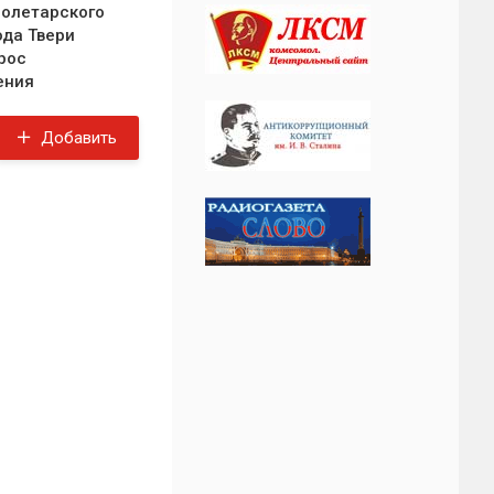
олетарского
ода Твери
рос
ения
Добавить