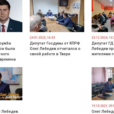
24.01.2023, 16:33
23.12.2024, 10:
Дружба
Депутат Госдумы от КПРФ
Депутат ГД
уси была
Олег Лебедев отчитался о
Лебедев пр
тного
своей работе в Твери
жителями г
 времена
19.10.2021, 09:
г Лебедев.
Олег Лебед