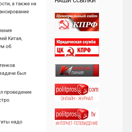
НАШИ ССЫЛКИ
сти, а также на
нансирование
ления
ей Китая,
ум об
тенков
 задачи был
ал проведение
стро.
етиты надо