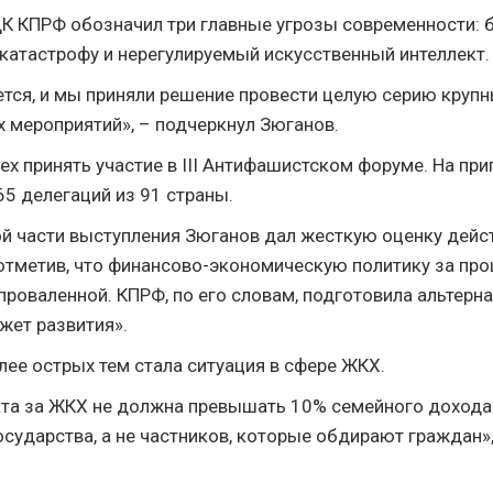
К КПРФ обозначил три главные угрозы современности: 
катастрофу и нерегулируемый искусственный интеллект.
ется, и мы приняли решение провести целую серию круп
 мероприятий», – подчеркнул Зюганов.
ех принять участие в III Антифашистском форуме. На пр
65 делегаций из 91 страны.
й части выступления Зюганов дал жесткую оценку дейс
 отметив, что финансово-экономическую политику за пр
проваленной. КПРФ, по его словам, подготовила альтерн
жет развития».
лее острых тем стала ситуация в сфере ЖКХ.
та за ЖКХ не должна превышать 10% семейного доход
осударства, а не частников, которые обдирают граждан»,