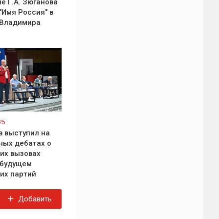
е Г.А. Зюганова
"Имя Россия" в
 Владимира
25
в выступил на
ых дебатах о
их вызовах
 будущем
их партий
Добавить