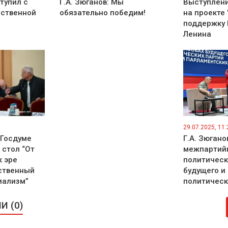
тупил с
Г.А. Зюганов: Мы
Выступлени
рственной
обязательно победим!
на проекте 
поддержку
Ленина
29.07.2025, 11:
 Госдуме
Г.А. Зюгано
 стол “От
межпартийн
к эре
политическ
сственный
будущего и
иализм”
политическ
 (0)