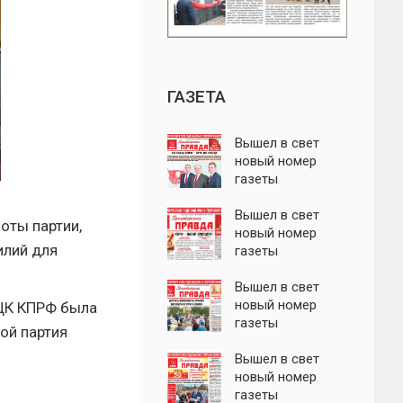
ГАЗЕТА
Вышел в свет
новый номер
газеты
"Пролетарская
правда"
Вышел в свет
оты партии,
новый номер
илий для
газеты
"Пролетарская
правда"
Вышел в свет
новый номер
 ЦК КПРФ была
газеты
ой партия
"Пролетарская
правда"
Вышел в свет
новый номер
газеты