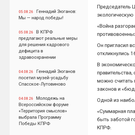
Председатель Ц
Геннадий Зюганов:
05.08.26
экологическую 
Мы — народ победы!
«Война разгора
В КПРФ
05.08.26
противовоенных
предлагают реальные меры
для решения кадрового
Он пригласил вс
дефицита в
откликнулись 1
здравоохранении
В экономическо
Геннадий Зюганов
04.08.26
правительства,
посетил музей-усадьбу
можно считать 
Спасское-Лутовиново
законов и «бюд
Молодежь на
04.08.26
Одной из наибо
Всероссийском форуме
«Территория смыслов»
«Суммарная пла
выбрала Программу
быть заботой г
Победы КПРФ
КПРФ.