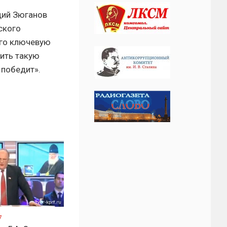
адий Зюганов
ского
его ключевую
дить такую
 победит».
7