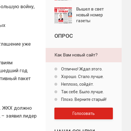
"Пролетарская
большую войну,
правда"
Вышел в свет
новый номер
газеты
ных
"Пролетарская
правда"
ОПРОС
иглашение уже
Как Вам новый сайт?
твиям
Отлично! Ждал этого.
ошедший год
Хорошо. Стало лучше.
ативный пакет
Неплохо, сойдёт.
Так себе. Было лучше.
Плохо. Верните старый!
а. ЖКХ должно
Голосовать
 – заявил лидер