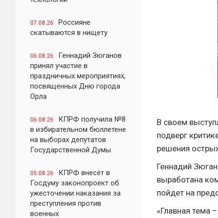
Россияне
07.08.26
скатываются в нищету
Геннадий Зюганов
06.08.26
принял участие в
праздничных мероприятиях,
посвященных Дню города
Орла
КПРФ получила №8
06.08.26
В своем выступ
в избирательном бюллетене
подверг критик
на выборах депутатов
решения остры
Государственной Думы
Геннадий Зюган
КПРФ внесёт в
05.08.26
выработана ком
Госдуму законопроект об
пойдет на пред
ужесточении наказания за
преступления против
«Главная тема –
военных