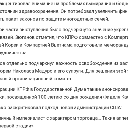
акцентировал внимание на проблемах вымирания и бедно
стоянии здравоохранения. Он потребовал увеличить фи
ять пакет законов по защите многодетных семей.
й части выступления было подчеркнуто значение укреп
вязей. Зюганов отметил, что КПРФ совместно с Компарти
ей Кореи и Компартией Вьетнама подготовили меморанд
рудничества.
ов отдельно подчеркнул важность освобождения из зас
юрем Николаса Мадуро и его супруги. Для решения этой
ьный организационный комитет.
ракции КПРФ в Государственной Думе также анонсиров
ки, посвященной 100-летию со дня рождения Фиделя Ка
ко раскритиковал подход новой администрации США:
пичный империалист с характером торговца... Такие апп
первой стадии».