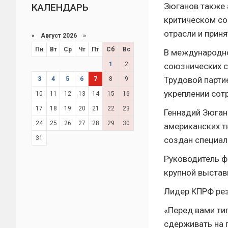
Зюганов также 
КАЛЕНДАРЬ
критическом со
отрасли и прин
«
Август 2026 »
Пн
Вт
Ср
Чт
Пт
Сб
Вс
В международно
1
2
союзнических с
Трудовой парти
3
4
5
6
7
8
9
укреплении сот
10
11
12
13
14
15
16
17
18
19
20
21
22
23
Геннадий Зюган
24
25
26
27
28
29
30
американских т
31
создан специал
Руководитель ф
крупной выстав
Лидер КПРФ рез
«Перед вами ти
сдерживать на 