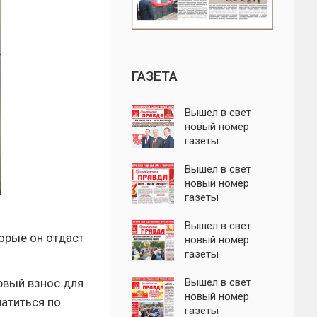
ГАЗЕТА
Вышел в свет
новый номер
газеты
"Пролетарская
правда"
Вышел в свет
новый номер
газеты
"Пролетарская
правда"
Вышел в свет
торые он отдаст
новый номер
газеты
"Пролетарская
ервый взнос для
правда"
Вышел в свет
новый номер
латиться по
газеты