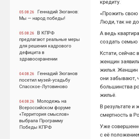
кредиту.
Геннадий Зюганов:
05.08.26
«Прожить свою 
Мы — народ победы!
Люди, так не до
В КПРФ
А ведь квартира
05.08.26
предлагают реальные меры
создать семью 
для решения кадрового
дефицита в
Кстати, сейчас
здравоохранении
женщин заявили,
жилья. Женщин 
Геннадий Зюганов
04.08.26
они забывают, 
посетил музей-усадьбу
большинства ро
Спасское-Лутовиново
жильё.
Молодежь на
04.08.26
В результате и
Всероссийском форуме
«Территория смыслов»
смертность в 
выбрала Программу
Уже совершенн
Победы КПРФ
с её положение