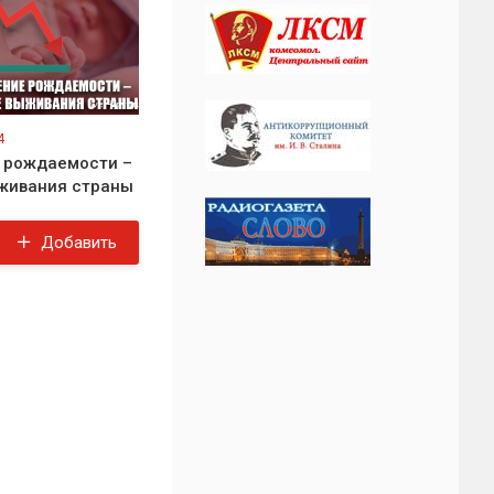
4
 рождаемости –
живания страны
Добавить