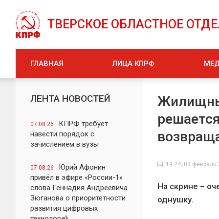
ТВЕРСКОЕ ОБЛАСТНОЕ ОТД
ГЛАВНАЯ
ЛИЦА КПРФ
МЕ
ЛЕНТА НОВОСТЕЙ
Жилищны
решается
КПРФ требует
07.08.26
возвраща
навести порядок с
зачислением в вузы
19:24, 03 февраль
Юрий Афонин
07.08.26
привёл в эфире «России-1»
На скрине – о
слова Геннадия Андреевича
Зюганова о приоритетности
однушку.
развития цифровых
технологий