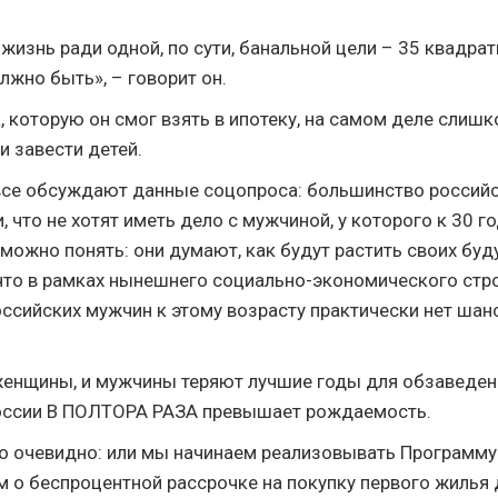
жизнь ради одной, по сути, банальной цели – 35 квадра
лжно быть», – говорит он.
, которую он смог взять в ипотеку, на самом деле слиш
и завести детей.
 все обсуждают данные соцопроса: большинство россий
 что не хотят иметь дело с мужчиной, у которого к 30 го
можно понять: они думают, как будут растить своих буд
что в рамках нынешнего социально-экономического стро
ссийских мужчин к этому возрасту практически нет шан
 женщины, и мужчины теряют лучшие годы для обзаведен
России В ПОЛТОРА РАЗА превышает рождаемость.
о очевидно: или мы начинаем реализовывать Программ
м о беспроцентной рассрочке на покупку первого жилья