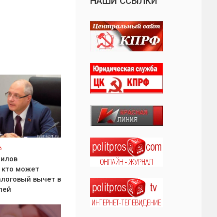
НАШИ ССЫЛКИ
6
рилов
 кто может
алоговый вычет в
лей