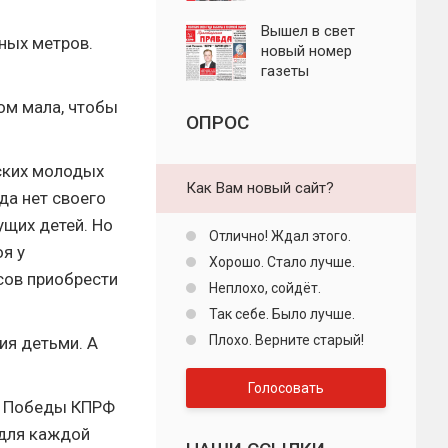
"Пролетарская
правда"
Вышел в свет
тных метров.
новый номер
газеты
"Пролетарская
ком мала, чтобы
правда"
ОПРОС
ских молодых
Как Вам новый сайт?
да нет своего
ущих детей. Но
Отлично! Ждал этого.
я у
Хорошо. Стало лучше.
сов приобрести
Неплохо, сойдёт.
Так себе. Было лучше.
Плохо. Верните старый!
ия детьми. А
Голосовать
у Победы КПРФ
 для каждой