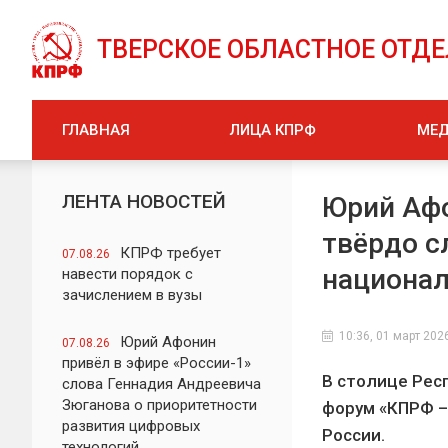
ТВЕРСКОЕ ОБЛАСТНОЕ ОТД
ГЛАВНАЯ
ЛИЦА КПРФ
МЕ
ЛЕНТА НОВОСТЕЙ
Юрий Афо
твёрдо с
КПРФ требует
07.08.26
национал
навести порядок с
зачислением в вузы
10:36, 01 март 202
Юрий Афонин
07.08.26
привёл в эфире «России-1»
В столице Рес
слова Геннадия Андреевича
Зюганова о приоритетности
форум «КПРФ –
развития цифровых
России.
технологий