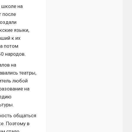
в школе на
т после
создали
кские языки,
ший к их
 а потом
50 народов.
алов на
авались театры,
витель любой
разование на
ледию
ьтуры.
жность общаться
е. Поэтому в
ым стало