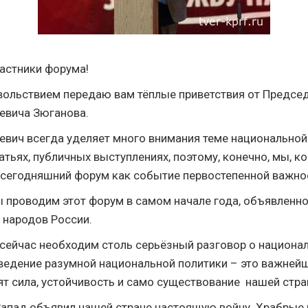
астники форума!
ольствием передаю вам тёплые приветствия от Предсе
евича Зюганова.
евич всегда уделяет много внимания теме национальной
татьях, публичных выступлениях, поэтому, конечно, мы, к
сегодняшний форум как событие первостепенной важно
ы проводим этот форум в самом начале года, объявленн
 народов России.
сейчас необходим столь серьёзный разговор о национа
ведение разумной национальной политики – это важнейш
ят сила, устойчивость и само существование нашей стр
апад объявил нашей стране настоящую войну. Храбрые