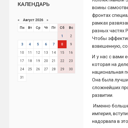
КАЛЕНДАРЬ
воины самоотве
фронтах специа
«
Август 2026 »
рамках развяза
Пн
Вт
Ср
Чт
Пт
Сб
Вс
разных частях 
1
2
Чтобы эффектив
3
4
5
6
7
8
9
взвешенную, со
10
11
12
13
14
15
16
И у нас с вами
17
18
19
20
21
22
23
которая на дел
24
25
26
27
28
29
30
национальная п
31
Она была лучши
сложнейших про
развитии.
Именно большев
империя, вступ
надорвала в эт