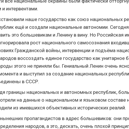
чти все национальные окраины были фактически отторгн
 и интервентами.
становили наше государство как союз национальных ре
спублик ещё и создали национальные автономии. Сегодня
вить это большевикам и Ленину в вину. Но Российская и
 игнорировала рост национального самосознания входивш
словиях Гражданской войны, интервенции и подъёма наци
ародов воссоздать единое государство как унитарное 
роды этого не приняли бы. Гениальный Ленин очень ясно 
момента и выступил за создание национальных республи
ъединены в СССР.
одя границы национальных и автономных республик, бол
отрели на данные о национальном и языковом составе н
ходили из имевшихся объективных исторических реалий.
 нынешних пропагандистов в адрес большевиков: они пр
ределения народов, а это, дескать, очень плохой принци