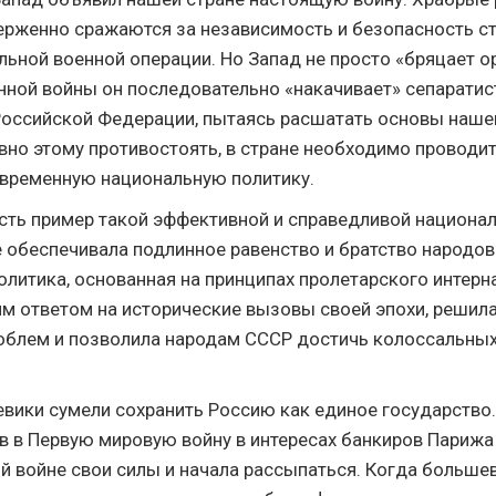
рженно сражаются за независимость и безопасность с
льной военной операции. Но Запад не просто «бряцает о
нной войны он последовательно «накачивает» сепаратис
Российской Федерации, пытаясь расшатать основы нашег
но этому противостоять, в стране необходимо проводит
временную национальную политику.
 есть пример такой эффективной и справедливой национал
е обеспечивала подлинное равенство и братство народов
олитика, основанная на принципах пролетарского интер
м ответом на исторические вызовы своей эпохи, решил
блем и позволила народам СССР достичь колоссальных
ики сумели сохранить Россию как единое государство.
ив в Первую мировую войну в интересах банкиров Парижа
ой войне свои силы и начала рассыпаться. Когда больше