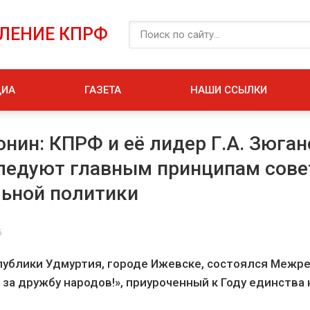
ЕЛЕНИЕ КПРФ
ДИА
ГАЗЕТА
НАШИ ССЫЛКИ
нин: КПРФ и её лидер Г.А. Зюган
ледуют главным принципам сове
ьной политики
6
публики Удмуртия, городе Ижевске, состоялся Межр
 за дружбу народов!», приуроченный к Году единства