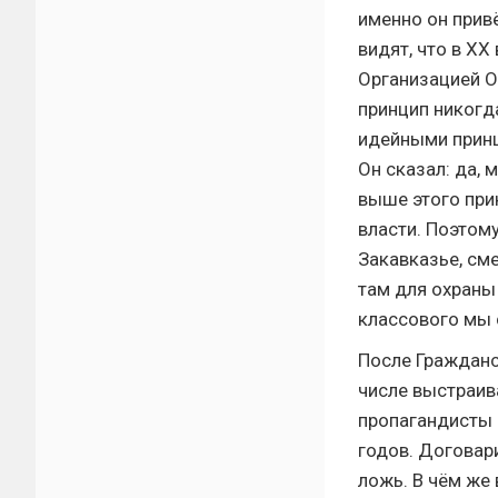
именно он прив
видят, что в ХХ
Организацией О
принцип никогд
идейными принц
Он сказал: да,
выше этого при
власти. Поэтом
Закавказье, см
там для охраны
классового мы 
После Гражданс
числе выстраив
пропагандисты 
годов. Договари
ложь. В чём же