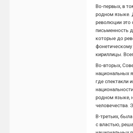
Во-первых, в т
родном языке. 
революции это с
письменность дл
которые до рев
фонетическому 
кириллицы. Все
Во-вторых, Сове
национальных яз
где спектакли 
национальности
родном языке, 
человечества. 
В-третьих, был
с властью, реш
национальных р