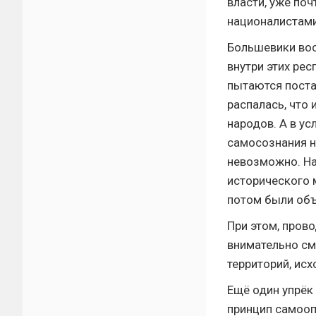
власти, уже по
националистами
Большевики вос
внутри этих ре
пытаются поста
распалась, что
народов. А в у
самосознания н
невозможно. На
исторического 
потом были об
При этом, пров
внимательно см
территорий, ис
Ещё один упрёк
принцип самооп