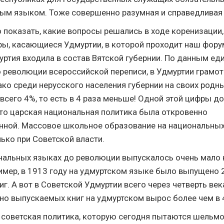
ым языком. Тоже совершенно разумная и справедливая
 показать, какие вопросы решались в ходе коренизации,
ы, касающиеся Удмуртии, в которой проходит наш фору
ртия входила в состав Вятской губернии. По данным ед
 революции всероссийской переписи, в Удмуртии грам
ако среди нерусского населения губернии на своих родн
 всего 4%, то есть в 4 раза меньше! Одной этой цифры д
что царская национальная политика была откровенно
ной. Массовое школьное образование на национальных
ко при Советской власти.
нальных языках до революции выпускалось очень мало кн
имер, в 1913 году на удмуртском языке было выпущено 
г. А вот в Советской Удмуртии всего через четверть век
но выпускаемых книг на удмуртском вырос более чем в 4
 советская политика, которую сегодня пытаются шельмо