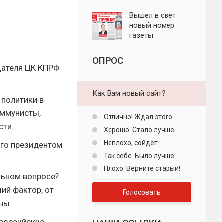
"Пролетарская
правда"
Вышел в свет
новый номер
газеты
"Пролетарская
правда"
ОПРОС
дателя ЦК КПРФ
Как Вам новый сайт?
 политики в
оммунисты,
Отлично! Ждал этого.
сти.
Хорошо. Стало лучше.
Неплохо, сойдёт.
ого президентом
Так себе. Было лучше.
Плохо. Верните старый!
льном вопросе?
ий фактор, от
Голосовать
аны.
 российские