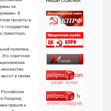
НАШИ ССЫЛКИ
траны на
ружием». В
тские проекты в
о государства.
ь грамотную,
ьной политики,
. Это советская
национализма.
а множество
 высот в своём
 Российская
 и Лондона,
вики пришли к