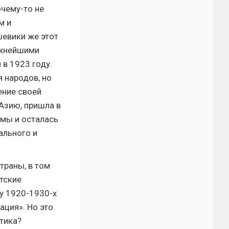
очему-то не
м и
шевики же этот
ажнейшими
 в 1923 году.
 народов, но
ение своей
Азию, пришла в
мы и осталась
ального и
траны, в том
тские
у 1920-1930-х
ация». Но это
итика?