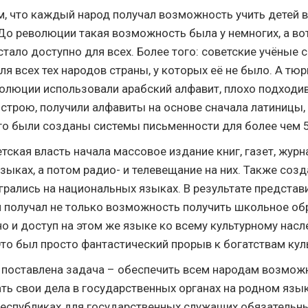
ом, что каждый народ получал возможность учить детей 
До революции такая возможность была у немногих, а во
тало доступно для всех. Более того: советские учёные 
я всех тех народов страны, у которых её не было. А тюр
олюции использовали арабский алфавит, плохо подходив
строю, получили алфавиты на основе сначала латиницы,
го были созданы системы письменности для более чем 
тская власть начала массовое издание книг, газет, журн
ыках, а потом радио- и телевещание на них. Также созд
игрались на национальных языках. В результате предста
 получал не только возможность получить школьное об
но и доступ на этом же языке ко всему культурному нас
Это был просто фантастический прорыв к богатствам кул
а поставлена задача – обеспечить всем народам возмо
ать свои дела в государственных органах на родном язык
еспубликах для государственных служащих обязательн