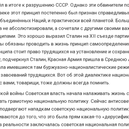
ёл в итоге к разрушению СССР. Однако эти обвинители п
 веке этот принцип постепенно был признан справедливы
бъединённых Наций, и практически всей планетой. Боль
а не абсолютизировали, а сочетали с другими своими в
ипами. Это хорошо выразил Сталин на XII cъезде партии
 мы обязаны проводить в жизнь принцип самоопределения
нципа стоит право трудящихся на установление и сохран
у, подчеркнул Сталин, Красная Армия пришла в Среднюю 
ела имевшиеся там буржуазно-националистические режи
 завоеваний трудящихся. Вот об этой диалектике национ
с вами, товарищи, тоже должны всегда помнить.
кой войны Советская власть начала налаживать жизнь с
ать грамотную национальную политику. Сейчас антисове
подвергают нападкам советскую национальную политик
ваются до того, что это была прям какая-то «дерусифик
 в реальности заключалась советская национальная пол