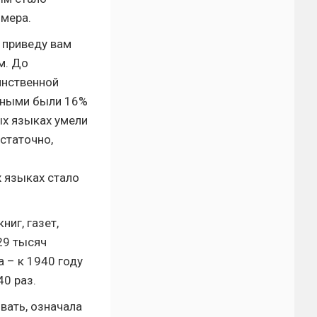
 мера.
 приведу вам
м. До
инственной
отными были 16%
ых языках умели
остаточно,
 языках стало
иг, газет,
29 тысяч
а – к 1940 году
0 раз.
вать, означала