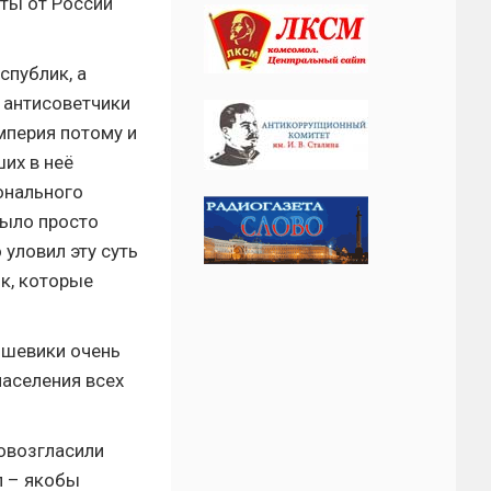
уты от России
спублик, а
 антисоветчики
мперия потому и
их в неё
онального
было просто
уловил эту суть
к, которые
ьшевики очень
аселения всех
овозгласили
п – якобы