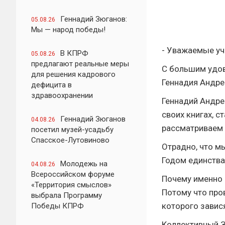
Геннадий Зюганов:
05.08.26
Мы — народ победы!
- Уважаемые уч
В КПРФ
05.08.26
предлагают реальные меры
С большим удов
для решения кадрового
Геннадия Андре
дефицита в
здравоохранении
Геннадий Андре
своих книгах, с
Геннадий Зюганов
04.08.26
рассматриваем 
посетил музей-усадьбу
Спасское-Лутовиново
Отрадно, что м
Годом единства
Молодежь на
04.08.26
Всероссийском форуме
Почему именно 
«Территория смыслов»
Потому что про
выбрала Программу
которого завис
Победы КПРФ
Коллективный З