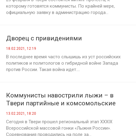
которому готовятся коммунисты. По крайней мере,
официальную заявку в администрацию города...
Дворец с привидениями
18.02.2021, 12:19
В последнее время часто слышишь из уст российских
политиков и политологов о гибридной войне Запада
против России. Такая война идет....
Коммунисты навострили лыжи – в
Твери партийные и комсомольские
лидеры приняли участие в массовой
13.02.2021, 18:20
гонке «Лыжня России»
Сегодня в Твери прошел региональный этап ХХХIХ
Всероссийской массовой гонки «Лыжня России».
Соревнования проводились на поле за...