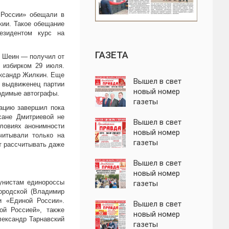
 России» обещали в
кии. Такое обещание
езидентом курс на
ГАЗЕТА
г Шеин — получил от
 избирком 29 июля.
ександр Жилкин. Еще
Вышел в свет
 выдвиженец партии
новый номер
ходимые автографы.
газеты
рацию завершил пока
"Пролетарская
сане Дмитриевой не
правда"
Вышел в свет
словиях анонимности
новый номер
читывали только на
газеты
ут рассчитывать даже
"Пролетарская
правда"
Вышел в свет
новый номер
унистам единороссы
газеты
ородской (Владимир
"Пролетарская
и «Единой России».
правда"
Вышел в свет
ой Россией», также
новый номер
лександр Тарнавский
газеты