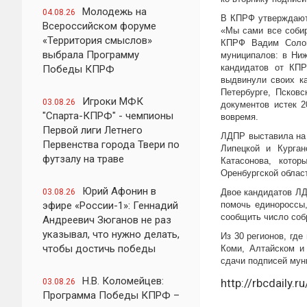
Молодежь на
04.08.26
В КПРФ утверждают,
Всероссийском форуме
«Мы сами все собир
«Территория смыслов»
КПРФ Вадим Солов
выбрала Программу
муниципалов: в Ниж
кандидатов от КПР
Победы КПРФ
выдвинули своих ка
Петербурге, Псковс
Игроки МФК
03.08.26
документов истек 
"Спарта-КПРФ" - чемпионы
вовремя.
Первой лиги Летнего
ЛДПР выставила на 
Первенства города Твери по
Липецкой и Курга
футзалу на траве
Катасонова, кото
Оренбургской област
Юрий Афонин в
03.08.26
Двое кандидатов ЛД
эфире «России-1»: Геннадий
помочь единороссы,
сообщить число соб
Андреевич Зюганов не раз
указывал, что нужно делать,
Из 30 регионов, где
чтобы достичь победы
Коми, Алтайском и 
сдачи подписей мун
Н.В. Коломейцев:
http://rbcdaily
03.08.26
Программа Победы КПРФ –