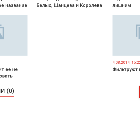
ое название
Белых, Шанцева и Королева
лишним
4.08.2014, 15:2
т ее не
Фильтруют 
овать
 (0)