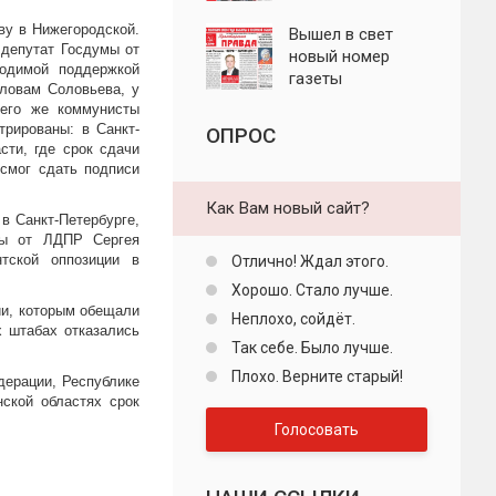
"Пролетарская
ву в Нижегородской.
правда"
Вышел в свет
 депутат Госдумы от
новый номер
одимой поддержкой
газеты
словам Соловьева, у
"Пролетарская
сего же коммунисты
правда"
трированы: в Санкт-
ОПРОС
сти, где срок сдачи
смог сдать подписи
Как Вам новый сайт?
в Санкт-Петербурге,
мы от ЛДПР Сергея
тской оппозиции в
Отлично! Ждал этого.
Хорошо. Стало лучше.
ии, которым обещали
Неплохо, сойдёт.
х штабах отказались
Так себе. Было лучше.
Плохо. Верните старый!
едерации, Республике
ской областях срок
Голосовать