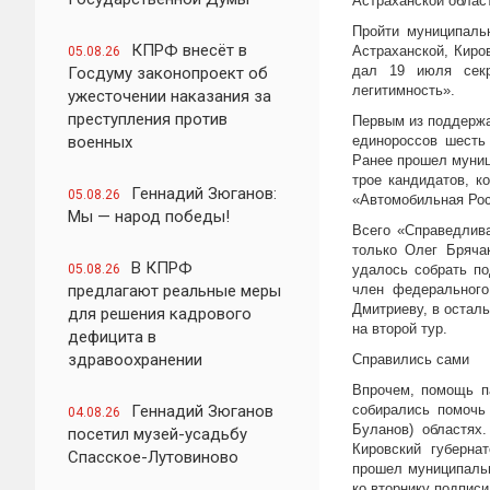
Астраханской облас
Пройти муниципаль
КПРФ внесёт в
Астраханской, Киро
05.08.26
дал 19 июля секр
Госдуму законопроект об
легитимность».
ужесточении наказания за
преступления против
Первым из поддержа
военных
единороссов шесть
Ранее прошел муниц
трое кандидатов, к
Геннадий Зюганов:
05.08.26
«Автомобильная Рос
Мы — народ победы!
Всего «Справедлива
только Олег Бряча
В КПРФ
05.08.26
удалось собрать по
предлагают реальные меры
член федерального
Дмитриеву, в осталь
для решения кадрового
на второй тур.
дефицита в
здравоохранении
Справились сами
Впрочем, помощь п
Геннадий Зюганов
собирались помочь
04.08.26
Буланов) областях
посетил музей-усадьбу
Кировский губерна
Спасское-Лутовиново
прошел муниципальн
ко вторнику подписи