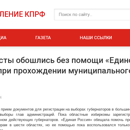
ЕЛЕНИЕ КПРФ
ДИА
ГАЗЕТА
НАШИ ССЫЛКИ
сты обошлись без помощи «Един
при прохождении муниципальног
4
 прием документов для регистрации на выборах губернаторов в большинс
выборы глав администраций. Пока областные избиркомы зарегист
вном действующих губернаторов. «Единая Россия» обещала помочь пр
ерам в шести областях, но ее помощью пока воспользовался тольк