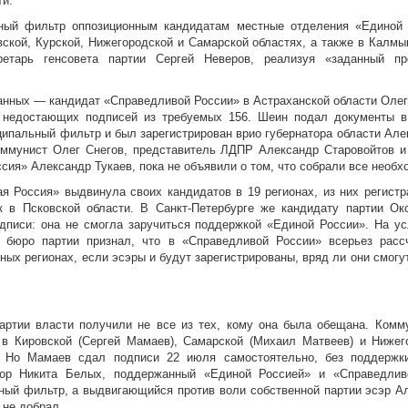
ти.
ный фильтр оппозиционным кандидатам местные отделения «Единой
вской, Курской, Нижегородской и Самарской областях, а также в Калмы
етарь генсовета партии Сергей Неверов, реализуя «заданный пр
нных — кандидат «Справедливой России» в Астраханской области Оле
 недостающих подписей из требуемых 156. Шеин подал документы в
ипальный фильтр и был зарегистрирован врио губернатора области Ал
оммунист Олег Снегов, представитель ЛДПР Александр Старовойтов и
сия» Александр Тукаев, пока не объявили о том, что собрали все необ
я Россия» выдвинула своих кандидатов в 19 регионах, из них регист
к в Псковской области. В Санкт-Петербурге же кандидату партии Ок
дписи: она не смогла заручиться поддержкой «Единой России». На у
 бюро партии признал, что в «Справедливой России» всерьез расс
ных регионах, если эсэры и будут зарегистрированы, вряд ли они смог
артии власти получили не все из тех, кому она была обещана. Комм
 в Кировской (Сергей Мамаев), Самарской (Михаил Матвеев) и Нижег
. Но Мамаев сдал подписи 22 июля самостоятельно, без поддержк
тор Никита Белых, поддержанный «Единой Россией» и «Справедлив
ый фильтр, а выдвигающийся против воли собственной партии эсэр А
 не добрал.