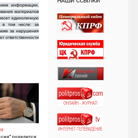
НАШИ ССЫЛКИ
нием информации,
зования материалов
 несет единоличную
 в том числе: за
также за нарушения
ет ответственности
08
ссия" поделится