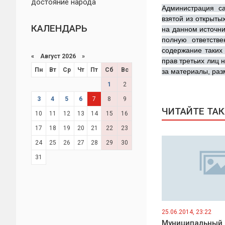
достояние народа
Администрация с
взятой из открыты
КАЛЕНДАРЬ
на данном источни
полную ответств
содержание таких 
«
Август 2026 »
прав третьих лиц 
Пн
Вт
Ср
Чт
Пт
Сб
Вс
за материалы, ра
1
2
3
4
5
6
7
8
9
ЧИТАЙТЕ ТА
10
11
12
13
14
15
16
17
18
19
20
21
22
23
24
25
26
27
28
29
30
31
25.06.2014, 23:22
Муниципальный 