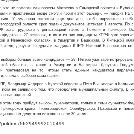
 что не помогли единороссы Матвееву в Самарской области и Булано
али и практически везде смогли пройти этот барьер», — говорит РБК
ьев. У Буланова остается еще два дня, чтобы заручиться необх
егородской области срок подачи документов истекает 1 августа. По 
Ф есть трудности с регистрацией также в Тюмени и Приморье. В
ндидатов в 27 регионах, в пяти из них кандидаты КПРФ уже зарегис
кой и Ивановской областях, в Удмуртии и Башкирии. В Липецкой обла
20 июля, депутат Госдумы и кандидат КПРФ Николай Разворотнев не 
выборах больше всего кандидатов — 29. Пятеро уже зарегистрированы 
нской областях, а также в Удмуртии и Башкирии. Депутата Госду
рый претендовал на то, чтобы стать единым кандидатом парламен
и, сняла с выборов сама партия.
ПР, Владимир Федоров в Курской области и Петр Вышкварка в Калмык
 пока не заявили о том, что преодолели муниципальный фильтр. В и
ранных подписей.
 в этом году пройдут выборы губернаторов, только в семи субъектах Ф
Приморском краях, Нижегородской, Оренбургской, Псковской и Тюмен
иципальных депутатов истекает после 30 июля.
.ru/politics/562949992010499