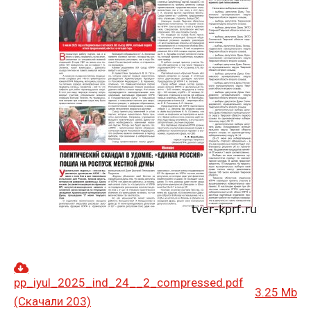
pp_iyul_2025_ind_24__2_compressed.pdf
3.25 Mb
(Скачали 203)