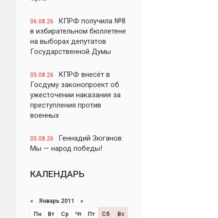
КПРФ получила №8
06.08.26
в избирательном бюллетене
на выборах депутатов
Государственной Думы
КПРФ внесёт в
05.08.26
Госдуму законопроект об
ужесточении наказания за
преступления против
военных
Геннадий Зюганов:
05.08.26
Мы — народ победы!
КАЛЕНДАРЬ
«
Январь 2011
»
Пн
Вт
Ср
Чт
Пт
Сб
Вс