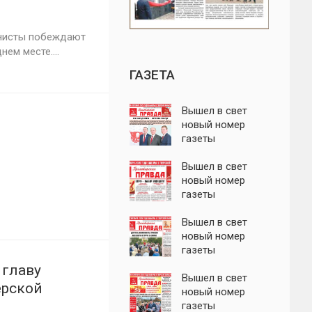
нисты побеждают
ем месте....
ГАЗЕТА
Вышел в свет
новый номер
газеты
"Пролетарская
правда"
Вышел в свет
новый номер
газеты
"Пролетарская
правда"
Вышел в свет
новый номер
газеты
"Пролетарская
 главу
правда"
Вышел в свет
ерской
новый номер
газеты