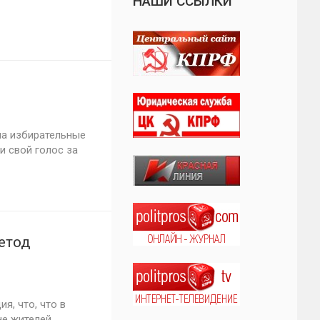
НАШИ ССЫЛКИ
на избирательные
и свой голос за
етод
я, что, что в
не жителей