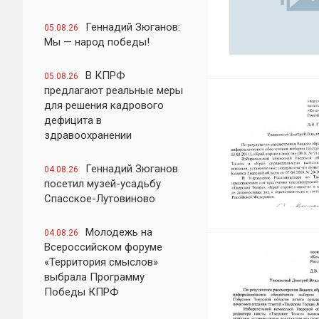
Геннадий Зюганов:
05.08.26
Мы — народ победы!
В КПРФ
05.08.26
предлагают реальные меры
для решения кадрового
дефицита в
здравоохранении
Геннадий Зюганов
04.08.26
посетил музей-усадьбу
Спасское-Лутовиново
Молодежь на
04.08.26
Всероссийском форуме
«Территория смыслов»
выбрала Программу
Победы КПРФ