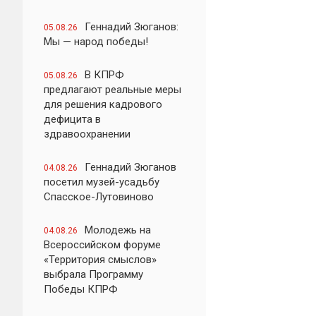
Геннадий Зюганов:
05.08.26
Мы — народ победы!
В КПРФ
05.08.26
предлагают реальные меры
для решения кадрового
дефицита в
здравоохранении
Геннадий Зюганов
04.08.26
посетил музей-усадьбу
Спасское-Лутовиново
Молодежь на
04.08.26
Всероссийском форуме
«Территория смыслов»
выбрала Программу
Победы КПРФ