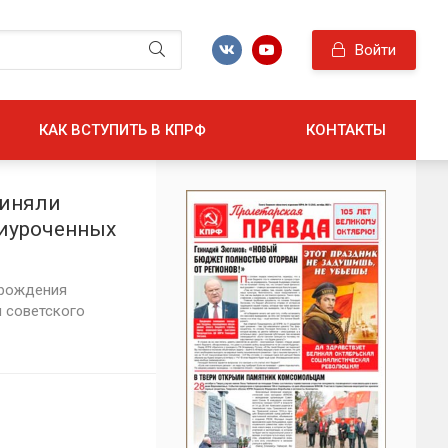
Войти
КАК ВСТУПИТЬ В КПРФ
КОНТАКТЫ
риняли
риуроченных
И. Калинина
 рождения
 советского