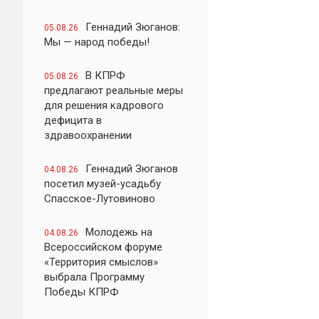
Геннадий Зюганов:
05.08.26
Мы — народ победы!
В КПРФ
05.08.26
предлагают реальные меры
для решения кадрового
дефицита в
здравоохранении
Геннадий Зюганов
04.08.26
посетил музей-усадьбу
Спасское-Лутовиново
Молодежь на
04.08.26
Всероссийском форуме
«Территория смыслов»
выбрала Программу
Победы КПРФ