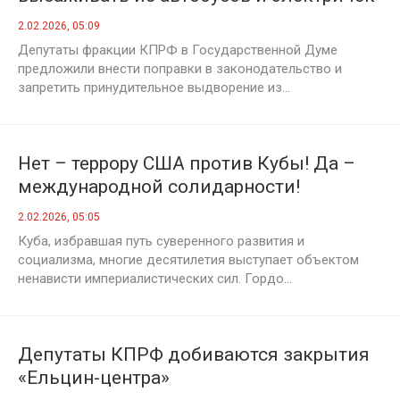
беременных или несовершеннолетних
2.02.2026, 05:09
безбилетников, особенно ночами и в
Депутаты фракции КПРФ в Государственной Думе
мороз
предложили внести поправки в законодательство и
запретить принудительное выдворение из...
Нет – террору США против Кубы! Да –
международной солидарности!
Заявление Президиума ЦК КПРФ
2.02.2026, 05:05
Куба, избравшая путь суверенного развития и
социализма, многие десятилетия выступает объектом
ненависти империалистических сил. Гордо...
Депутаты КПРФ добиваются закрытия
«Ельцин-центра»