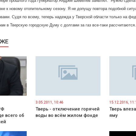
ноябре прошлого года губернатор Андрей Шевелев заявлял: "Нужно сдела
ке к новому отопительному сезону. Я не допущу повтора подобной ситуа
овами. Судя по всему, теперь надежда у Тверской области только на фе
ам в Тверскую городскую Думу с долгами за газ все-таки рассчитаются.
КЖЕ
3.05.2011, 10:46
15.12.2016, 11:
РФ
Тверь - отключение горячей
Тверь влеза
е всего об
воды во всём жилом фонде
яму
лей