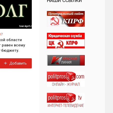
НАШИ ССЫЛКИ
17
кой области
т равен всему
 бюджету.
Добавить