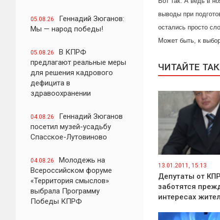
Вот так. А ведь в 
выводы при подготов
Геннадий Зюганов:
05.08.26
остались просто сл
Мы — народ победы!
Может быть, к выбор
В КПРФ
05.08.26
предлагают реальные меры
ЧИТАЙТЕ ТА
для решения кадрового
дефицита в
здравоохранении
Геннадий Зюганов
04.08.26
посетил музей-усадьбу
Спасское-Лутовиново
Молодежь на
04.08.26
13.01.2011, 15:13
Всероссийском форуме
Депутаты от КП
«Территория смыслов»
заботятся прежд
выбрала Программу
интересах жите
Победы КПРФ