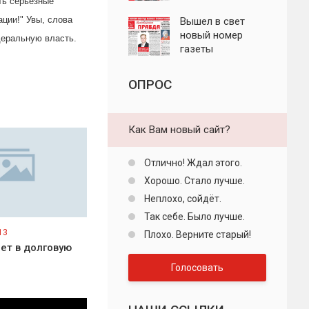
ть серьёзные
"Пролетарская
ции!" Увы, слова
правда"
Вышел в свет
новый номер
деральную власть.
газеты
"Пролетарская
правда"
ОПРОС
Как Вам новый сайт?
Отлично! Ждал этого.
Хорошо. Стало лучше.
Неплохо, сойдёт.
Так себе. Было лучше.
13
Плохо. Верните старый!
ет в долговую
Голосовать