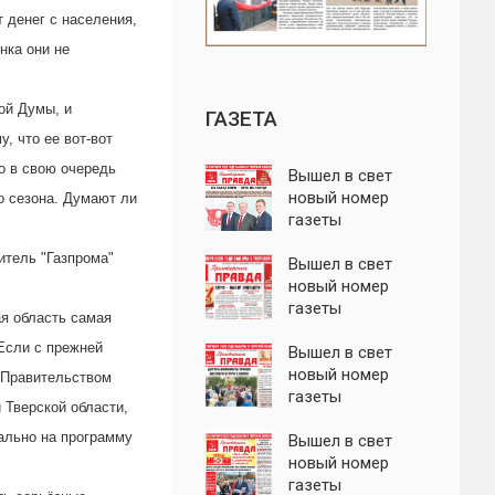
 денег с населения,
нка они не
ой Думы, и
ГАЗЕТА
, что ее вот-вот
то в свою очередь
Вышел в свет
новый номер
о сезона. Думают ли
газеты
"Пролетарская
итель "Газпрома"
правда"
Вышел в свет
новый номер
газеты
ая область самая
"Пролетарская
Если с прежней
правда"
Вышел в свет
новый номер
м Правительством
газеты
 Тверской области,
"Пролетарская
чально на программу
правда"
Вышел в свет
новый номер
газеты