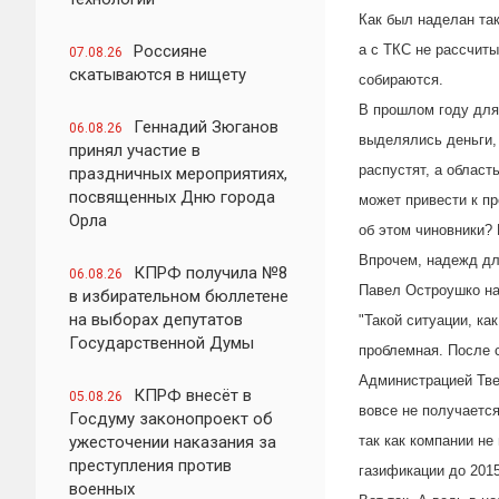
Как был наделан та
Россияне
а с ТКС не рассчиты
07.08.26
скатываются в нищету
собираются.
В прошлом году для
Геннадий Зюганов
06.08.26
выделялись деньги, 
принял участие в
распустят, а област
праздничных мероприятиях,
посвященных Дню города
может привести к п
Орла
об этом чиновники? 
Впрочем, надежд дл
КПРФ получила №8
06.08.26
Павел Остроушко на
в избирательном бюллетене
на выборах депутатов
"Такой ситуации, ка
Государственной Думы
проблемная. После 
Администрацией Тве
КПРФ внесёт в
05.08.26
вовсе не получаетс
Госдуму законопроект об
ужесточении наказания за
так как компании не
преступления против
газификации до 2015
военных