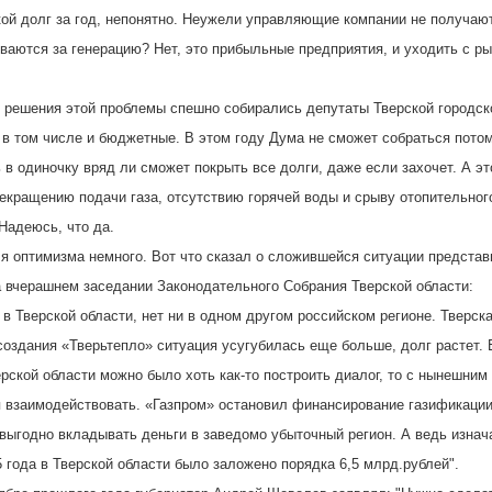
кой долг за год, непонятно. Неужели управляющие компании не получают
ваются за генерацию? Нет, это прибыльные предприятия, и уходить с ры
 решения этой проблемы спешно собирались депутаты Тверской городск
в том числе и бюджетные. В этом году Дума не сможет собраться потому
ь в одиночку вряд ли сможет покрыть все долги, даже если захочет. А э
рекращению подачи газа, отсутствию горячей воды и срыву отопительног
Надеюсь, что да.
я оптимизма немного. Вот что сказал о сложившейся ситуации представ
 вчерашнем заседании Законодательного Собрания Тверской области:
к в Тверской области, нет ни в одном другом российском регионе. Тверск
создания «Тверьтепло» ситуация усугубилась еще больше, долг растет. 
рской области можно было хоть как-то построить диалог, то с нынешни
я взаимодействовать. «Газпром» остановил финансирование газификации
 выгодно вкладывать деньги в заведомо убыточный регион. А ведь изна
 года в Тверской области было заложено порядка 6,5 млрд.рублей".