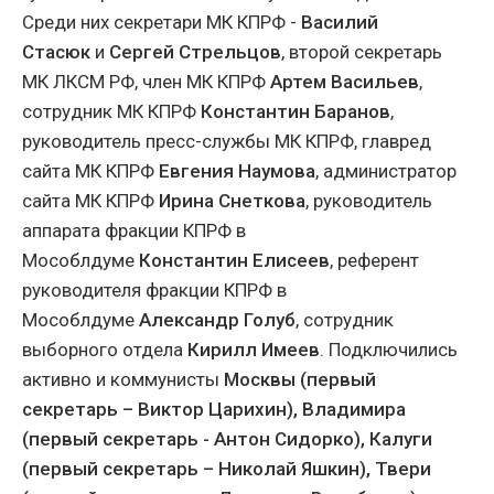
Среди них секретари МК КПРФ -
Василий
Стасюк
и
Сергей Стрельцов
, второй секретарь
МК ЛКСМ РФ, член МК КПРФ
Артем Васильев
,
сотрудник МК КПРФ
Константин Баранов
,
руководитель пресс-службы МК КПРФ, главред
сайта МК КПРФ
Евгения Наумова
, администратор
сайта МК КПРФ
Ирина Снеткова
, руководитель
аппарата фракции КПРФ в
Мособлдуме
Константин Елисеев
, референт
руководителя фракции КПРФ в
Мособлдуме
Александр Голуб
, сотрудник
выборного отдела
Кирилл Имеев
. Подключились
активно и коммунисты
Москвы (первый
секретарь – Виктор Царихин), Владимира
(первый секретарь - Антон Сидорко), Калуги
(первый секретарь – Николай Яшкин), Твери