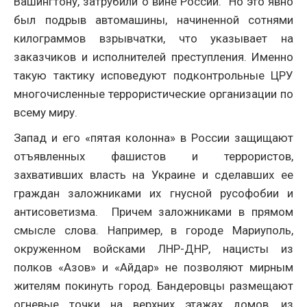
Вашингтону, затрубили о вине России. Но это явно
был подрыв автомашины, начиненной сотнями
килограммов взрывчатки, что указывает на
заказчиков и исполнителей преступления. Именно
такую тактику исповедуют подконтрольные ЦРУ
многочисленные террористические организации по
всему миру.
Запад и его «пятая колонна» в России защищают
отъявленных фашистов и террористов,
захвативших власть на Украине и сделавших ее
граждан заложниками их гнусной русофобии и
антисоветизма. Причем заложниками в прямом
смысле слова. Например, в городе Мариуполь,
окруженном войсками ЛНР-ДНР, нацисты из
полков «Азов» и «Айдар» не позволяют мирным
жителям покинуть город. Бандеровцы размещают
огневые точки на верхних этажах домов, из