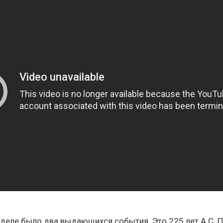
еделе было два выдающихся события. Это 225 лет А.С. П