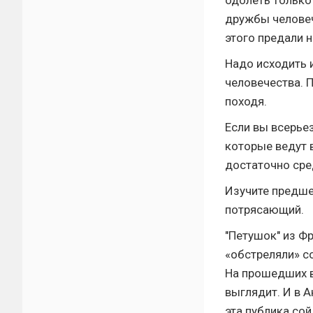
одолеть только
дружбы человеч
этого предали н
Надо исходить 
человечества. П
походя.
Если вы всерье
которые ведут в
достаточно сре
Изучите предше
потрясающий.
"Петушок" из Фр
«обстреляли» с
На прошедших в
выглядит. И в 
эта публика сой