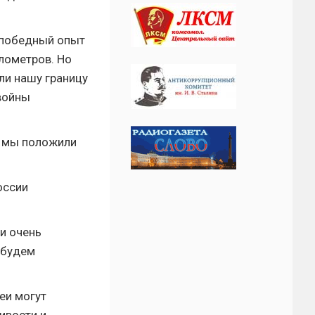
 победный опыт
илометров. Но
ли нашу границу
войны
й мы положили
оссии
и очень
 будем
еи могут