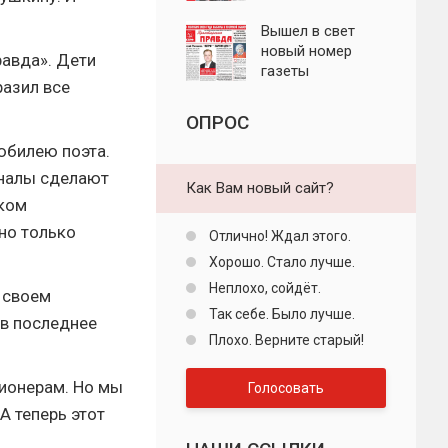
"Пролетарская
правда"
Вышел в свет
новый номер
равда». Дети
газеты
разил все
"Пролетарская
правда"
ОПРОС
юбилею поэта.
аналы сделают
Как Вам новый сайт?
ском
но только
Отлично! Ждал этого.
Хорошо. Стало лучше.
Неплохо, сойдёт.
 своем
Так себе. Было лучше.
 в последнее
Плохо. Верните старый!
ионерам. Но мы
Голосовать
А теперь этот