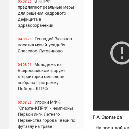
В КПРФ
05.08.26
предлагают реальные меры
для решения кадрового
дефицита в
здравоохранении
Геннадий Зюганов
04.08.26
посетил музей-усадьбу
Спасское-Лутовиново
Молодежь на
04.08.26
Всероссийском форуме
«Территория смыслов»
выбрала Программу
Победы КПРФ
Игроки МФК
03.08.26
"Спарта-КПРФ" - чемпионы
Первой лиги Летнего
Г.А. Зюганов:
Первенства города Твери по
футзалу на траве
- На прошлой н