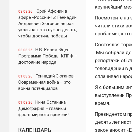
крупнейший меж
Юрий Афонин в
03.08.26
эфире «России-1»: Геннадий
Посмотрите на э
Андреевич Зюганов не раз
читали стихи в
указывал, что нужно делать,
проблемы, кото
чтобы достичь победы
Состоялся торж
Н.В. Коломейцев:
03.08.26
Мы собрали дес
Программа Победы КПРФ –
репортажи об э
достояние народа
телевидении в 
Геннадий Зюганов:
сплачивая наро
01.08.26
Современная война – это
Я с большим ин
война потенциалов
выступлении Пр
Нина Останина:
время.
01.08.26
Демография – главный
Президентом пр
фронт мирного времени!
десять лет наст
КАЛЕНДАРЬ
закон вносит «Е