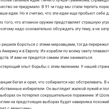
 более сильные идеи. Ничего лучше гуманизма, справедл
ество не придумало. В 91-м году мы стали терпеть пора
аши идеи. Но я считаю, что эти идеи еще пробьют себе д
из того, что атомное оружие представляет страшную угр
оэтому надо основательно обсуждать эту тему, а не затр
з решили бороться с этими мерзавцами, тогда перережьте
 Америку и в Европу. Их корабли по всему свету плавают
дств. И вам не придется самим этим заниматься.
ствующий опыт борьбы с этим явлением. У нашей стран
анции бегал и орал, что собирается нас обстреливать. В 
обственные избиратели. Он выглядит жалкой лужей и по
ыборах он потерпел сокрушительное поражение. И Шол
Англии на предстоящих выборах будет наверняка похожий
дет с авансцены.