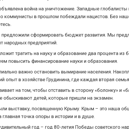
объявлена война на уничтожение. Западные глобалисты
ко коммунисты в прошлом побеждали нацистов. Без наш
тесь.
 предложили сформировать бюджет развития. Мы пред
т народных предприятий.
ложит тратить на науку и образование два процента из
уем повысить финансирование науки и образования.
пиально важно остановить вымирание населения. Накоп
й опыт в хозяйстве Грудинина, где каждая вторая семья
ивает на том, чтобы отставить в сторону «болонку» и «ба
е обыскивают детей, которые пришли на экзамен.
ыли выставку, посвященную Крыму. Крым – это наша о
 главная точка опоры в истории и в душе.
удивительный год – год 80-летия Победы советского на