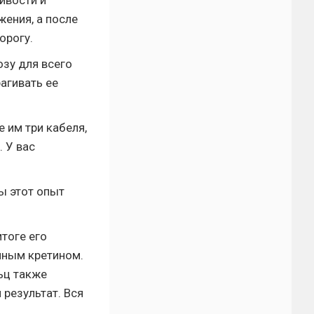
ивости и
жения, а после
орогу.
озу для всего
агивать ее
 им три кабеля,
. У вас
ы этот опыт
итоге его
лным кретином.
ьц также
 результат. Вся