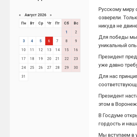
Русскому миру 
«
Август 2026 »
озверели. Толь
Пн
Вт
Ср
Чт
Пт
Сб
Вс
никуда не двине
1
2
Для победы мы
3
4
5
6
7
8
9
уникальный опы
10
11
12
13
14
15
16
Президент пред
17
18
19
20
21
22
23
уже давно треб
24
25
26
27
28
29
30
Для нас принци
31
соответствующи
Президент наста
этом в Воронеж
В Госдуме откр
гордость и наша
Мы вступаем в 