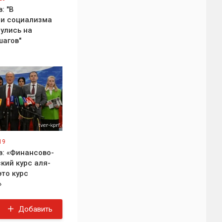
: "В
и социализма
улись на
шагов"
19
в: «Финансово-
кий курс аля-
это курс
»
Добавить