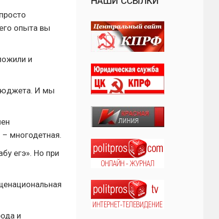
НАШИ ССЫЛКИ
 просто
его опыта вы
ложили и
 бюджета. И мы
лен
 – многодетная.
бу егэ». Но при
бщенациональная
рода и