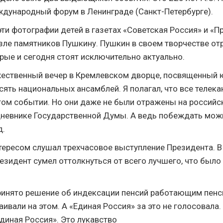
дународный форум в Ленинграде (Санкт-Петербурге).
ти фотографии детей в газетах «Советская Россия» и «П
озле памятников Пушкину. Пушкин в своем творчестве от
рые и сегодня стоят исключительно актуально.
ественный вечер в Кремлевском дворце, посвященный 
ять национальных ансамблей. Я полагал, что все телек
том событии. Но они даже не были отражены на россий
дневнике Государственной Думы. А ведь побеждать мож
д.
тересом слушал трехчасовое выступление Президента. В
езидент сумел оттолкнуться от всего лучшего, что было
инято решение об индексации пенсий работающим пенс
аивали на этом. А «Единая Россия» за это не голосовала. 
диная Россия». Это лукавство