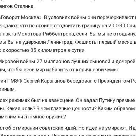
вигов Сталина.
Говорит Москва». В условиях войны они перечеркивают
уждают, что не стоило отодвигать границу на 200-300 к
о пакта Молотова-Риббентропа, если бы мы не отодвину
 мы бы не удержали Ленинград. Фашисты первый месяц 
о скоростью 35 километров в сутки.
Мировой войны 27 миллионов лучших сыновей и дочере
ды, чтобы весь мир избавить от коричневой чумы.
ии ПМЭФ Сергей Караганов беседовал с Президентом Р
тиным.
всех режимах был на авансцене. Он задал Путину прямые 
ы. Какая цель? В чем главные ценности? Каким образом
именим ли атомное оружие?
ил об отмирании советских идей. Но идеи не умирают. Ид