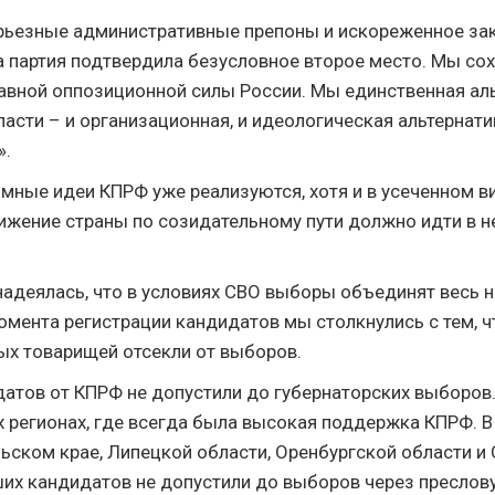
рьезные административные препоны и искореженное за
а партия подтвердила безусловное второе место. Мы сох
лавной оппозиционной силы России. Мы единственная ал
асти – и организационная, и идеологическая альтернати
».
мные идеи КПРФ уже реализуются, хотя и в усеченном ви
вижение страны по созидательному пути должно идти в н
адеялась, что в условиях СВО выборы объединят весь н
омента регистрации кандидатов мы столкнулись с тем, ч
х товарищей отсекли от выборов.
датов от КПРФ не допустили до губернаторских выборов.
х регионах, где всегда была высокая поддержка КПРФ. В
льском крае, Липецкой области, Оренбургской области и 
ших кандидатов не допустили до выборов через преслов