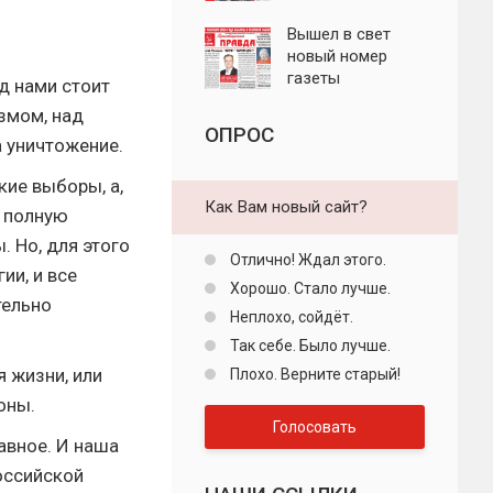
"Пролетарская
правда"
Вышел в свет
новый номер
газеты
ед нами стоит
"Пролетарская
змом, над
правда"
ОПРОС
 уничтожение.
кие выборы, а,
Как Вам новый сайт?
 полную
 Но, для этого
Отлично! Ждал этого.
ии, и все
Хорошо. Стало лучше.
тельно
Неплохо, сойдёт.
Так себе. Было лучше.
 жизни, или
Плохо. Верните старый!
оны.
Голосовать
авное. И наша
оссийской