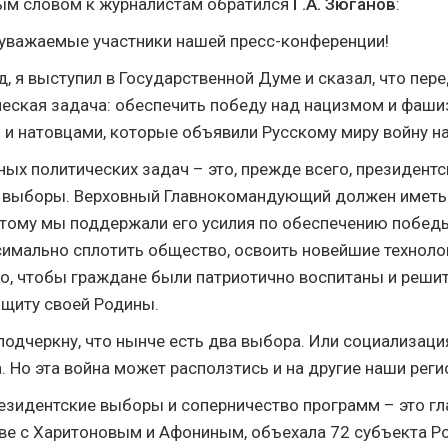
ым словом к журналистам обратился
Г.А. Зюганов
:
 уважаемые участники нашей пресс-конференции!
д, я выступил в Государственной Думе и сказал, что пер
ческая задача: обеспечить победу над нацизмом и фаши
и натовцами, которые объявили Русскому миру войну на
ных политических задач – это, прежде всего, президентс
е выборы. Верховный Главнокомандующий должен иметь
тому мы поддержали его усилия по обеспечению победы.
имально сплотить общество, освоить новейшие технолог
го, чтобы граждане были патриотично воспитаны и реши
ащиту своей Родины.
одчеркну, что нынче есть два выбора. Или социализация
. Но эта война может расползтись и на другие наши реги
президентские выборы и соперничество программ – это гл
аве с Харитоновым и Афониным, объехала 72 субъекта Р