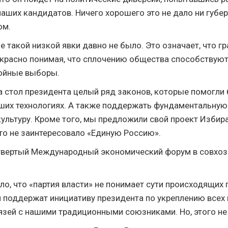
аших кандидатов. Ничего хорошего это не дало ни губер
ом.
не такой низкой явки давно не было. Это означает, что г
екрасно понимая, что сплочению общества способствуют
ойные выборы.
 стол президента целый ряд законов, которые помогли
ших технологиях. А также поддержать фундаментальную 
культуру. Кроме того, мы предложили свой проект Избир
это не заинтересовало «Единую Россию».
вертый Международный экономический форум в совхозе
ло, что «партия власти» не понимает сути происходящих 
ни поддержат инициативу президента по укреплению всех
вязей с нашими традиционными союзниками. Но, этого н