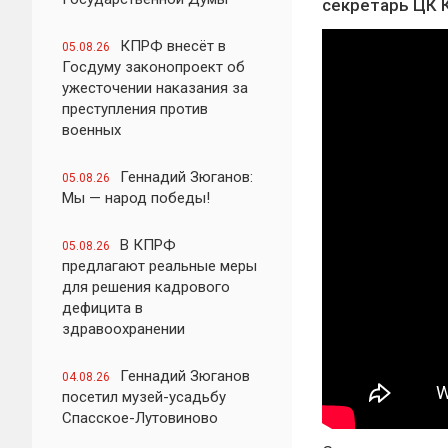
секретарь ЦК 
КПРФ внесёт в
05.08.26
Госдуму законопроект об
ужесточении наказания за
преступления против
военных
Геннадий Зюганов:
05.08.26
Мы — народ победы!
В КПРФ
05.08.26
предлагают реальные меры
для решения кадрового
дефицита в
здравоохранении
Геннадий Зюганов
04.08.26
посетил музей-усадьбу
Спасское-Лутовиново