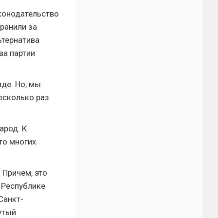
конодательство
ранили за
ьтернатива
ва партии
де. Но, мы
есколько раз
арод. К
то многих
 Причем, это
 Республике
Санкт-
утый