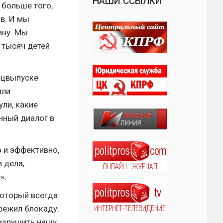
НАШИ ССЫЛКИ
 больше того,
в. И мы
ину. Мы
 тысяч детей
ецвыпуске
или
ли, какие
нный диалог в
 и эффективно,
 дела,
».
который всегда
ережил блокаду.
разрушить нашу