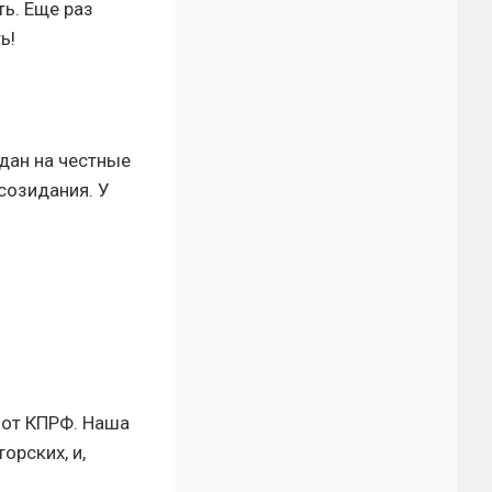
ь. Еще раз
ь!
дан на честные
созидания. У
 от КПРФ. Наша
орских, и,