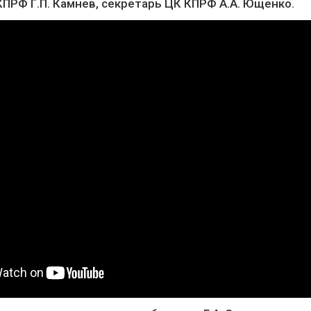
КПРФ Г.П. Камнев, секретарь ЦК КПРФ А.А. Ющенко.