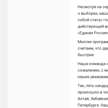
Несмотря на се
о выборах, наш
собой статус г
действующей вл
«Единая Россия
Многие програм
считаем, что д
быстрее.
Наша команда н
сожалению, с м
наших уважаемы
Так, пять канди
произошло в те
Алтай, Забайка
Петербурге. На