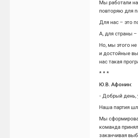
Мы работали на
повторяю для па
Для нас – это п
А, для страны –
Но, мы этого н
и достойные вы
нас такая прогр
* * *
Ю.В. Афонин:
- Добрый день,
Наша партия шл
Мы сформировал
команда приняла
заканчивая выб