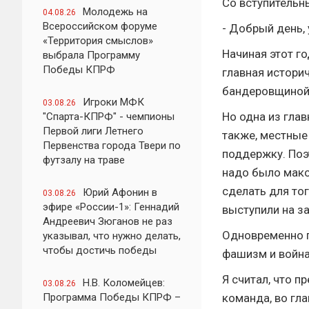
Со вступительн
Молодежь на
04.08.26
Всероссийском форуме
- Добрый день,
«Территория смыслов»
Начиная этот го
выбрала Программу
Победы КПРФ
главная истори
бандеровщиной 
Игроки МФК
03.08.26
Но одна из глав
"Спарта-КПРФ" - чемпионы
Первой лиги Летнего
также, местны
Первенства города Твери по
поддержку. Поэ
футзалу на траве
надо было макс
сделать для то
Юрий Афонин в
03.08.26
эфире «России-1»: Геннадий
выступили на з
Андреевич Зюганов не раз
Одновременно п
указывал, что нужно делать,
чтобы достичь победы
фашизм и война
Я считал, что 
Н.В. Коломейцев:
03.08.26
Программа Победы КПРФ –
команда, во гл