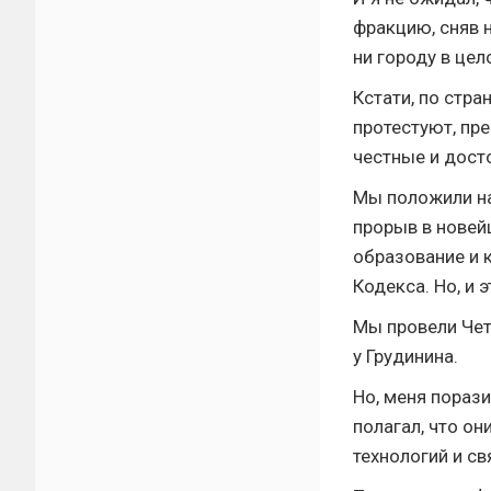
фракцию, сняв н
ни городу в цел
Кстати, по стра
протестуют, пр
честные и дост
Мы положили на
прорыв в новей
образование и 
Кодекса. Но, и 
Мы провели Чет
у Грудинина.
Но, меня порази
полагал, что о
технологий и с