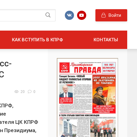
Войти
КАК ВСТУПИТЬ В КПРФ
КОНТАКТЫ
сс-
С
20
0
КПРФ,
тие
дателя ЦК КПРФ
ен Президиума,