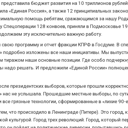
 представила бюджет развития на 10 триллионов рублей
ила «Единая Россия», а также 12 принципиальных законо
симальную помощь ребятам, сражающимся за нашу Род
ну Спецоперации 128 конвоев, приняли в Подмосковье 19
одолжаем эту исключительно важную работу.
свою программу и отчет фракции КПРФ в Госдуме. В сп
» подробно изложены все наши инициативы. Мы выпуст
 тиражом наши основные позиции. Где особо подчеркну
ы надо решать. И предложили «Единой России» полноце
осле президентских выборов, которые прошли корректно
» нас не услышала. Прошедшие местные выборы, по сути
 все грязные технологии, сформированные в «лихие 90-е
ем, что происходило в Ленинграде (Питере). Это город, 
кой культурой. Город трех революций. Город, который п
 что он пойдет на политические диверсии, попытавшись 