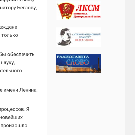
натору Беглову,
раждане
 только
 бы обеспечить
науку,
ательного
 имени Ленина,
процессов. Я
 новейших
е произошло.