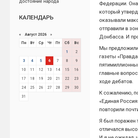
достояние народа
Федерации. Она
который утверд
КАЛЕНДАРЬ
оказывали мак
отправили в зо
«
Август 2026 »
Донбасса. И пр
Пн
Вт
Ср
Чт
Пт
Сб
Вс
Мы предложили 
1
2
газеты «Правда
3
4
5
6
7
8
9
пятимиллионным
10
11
12
13
14
15
16
главные вопрос
17
18
19
20
21
22
23
ходе дебатов.
24
25
26
27
28
29
30
К сожалению, п
31
«Единая Россия
повторили почти
Я был поражен т
отличался высо
И я не ожидал,