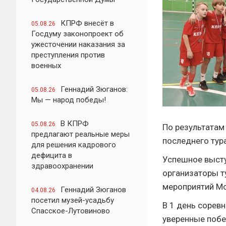
КПРФ внесёт в
05.08.26
Госдуму законопроект об
ужесточении наказания за
преступления против
военных
Геннадий Зюганов:
05.08.26
Мы — народ победы!
В КПРФ
05.08.26
По результатам
предлагают реальные меры
последнего тура
для решения кадрового
дефицита в
Успешное высту
здравоохранении
организаторы т
мероприятий Мо
Геннадий Зюганов
04.08.26
посетил музей-усадьбу
В 1 день сорев
Спасское-Лутовиново
уверенные поб