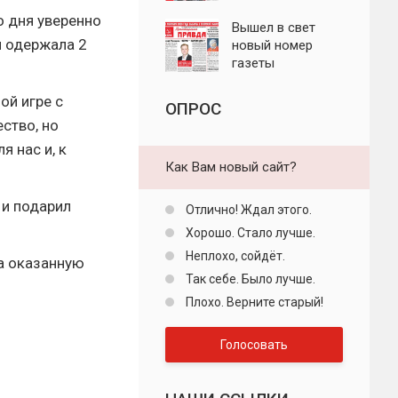
"Пролетарская
о дня уверенно
правда"
Вышел в свет
и одержала 2
новый номер
газеты
"Пролетарская
правда"
ой игре с
ОПРОС
ство, но
я нас и, к
Как Вам новый сайт?
 и подарил
Отлично! Ждал этого.
Хорошо. Стало лучше.
Неплохо, сойдёт.
за оказанную
Так себе. Было лучше.
Плохо. Верните старый!
Голосовать