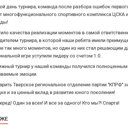
рой день турнира, команда после разбора ошибок первог
т многофункционального спортивного комплекса ЦСКА 
еды!
тило качества реализации моментов в самой ответственн
дителем турнира, в которой наши ребята имели преимуще
е так много моментов, но один из них стал решающим дл
нальной игре уступили лидеру со счетом 1:0.
ижный турнир у нашей команды получился полноценным
ываемые эмоции.
арить Тверское региональное отделение партии "КПРФ" 
ке и за ценный вклад в развитие юного поколения!
ред! Один за всех! И все за одного! Кто мы?! Спарта!
КЖЕ