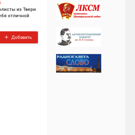
6
листы из Твери
ебя отличной
Добавить