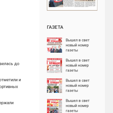
ГАЗЕТА
Вышел в свет
новый номер
газеты
"Пролетарская
правда"
Вышел в свет
велась до
новый номер
газеты
"Пролетарская
отметили и
правда"
Вышел в свет
новый номер
портивных
газеты
"Пролетарская
правда"
Вышел в свет
держали
новый номер
газеты