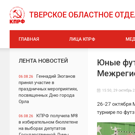
ТВЕРСКОЕ ОБЛАСТНОЕ ОТД
ГЛАВНАЯ
ЛИЦА КПРФ
МЕ
ЛЕНТА НОВОСТЕЙ
Юные фут
Межрегио
Геннадий Зюганов
06.08.26
принял участие в
праздничных мероприятиях,
15:50, 29 октябрь 
посвященных Дню города
Орла
26-27 октября 
турнире по футз
КПРФ получила №8
06.08.26
в избирательном бюллетене
на выборах депутатов
Государственной Думы