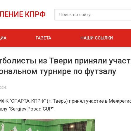
ЕЛЕНИЕ КПРФ
ДИА
ГАЗЕТА
НАШИ ССЫЛКИ
болисты из Твери приняли участ
нальном турнире по футзалу
2024
МФК "СПАРТА-КПРФ" (г. Тверь) принял участие в Межрег
алу "Sergiev Posad CUP".