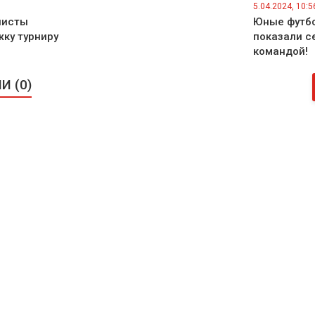
5.04.2024, 10:5
нисты
Юные футбо
ку турниру
показали с
командой!
 (0)