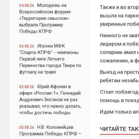
Молодежь на
04.08.26
Также и во вто
Всероссийском форуме
вышла на парке
«Территория смыслов»
уверенные поб
выбрала Программу
Победы КПРФ
Немного не хва
лидером и побе
Игроки МФК
03.08.26
соперник имел н
"Спарта-КПРФ" - чемпионы
Первой лиги Летнего
сожалению, в фи
Первенства города Твери по
Выезд на прест
футзалу на траве
ребятам незаб
Юрий Афонин в
03.08.26
Стоит поблагод
эфире «России-1»: Геннадий
Андреевич Зюганов не раз
помощь в поезд
указывал, что нужно делать,
Идем только впе
чтобы достичь победы
Н.В. Коломейцев:
03.08.26
ЧИТАЙТЕ ТА
Программа Победы КПРФ –