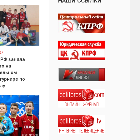
НАШИ ССЫЛКИ
07
ПРФ заняла
то на
тельном
турнире по
лу