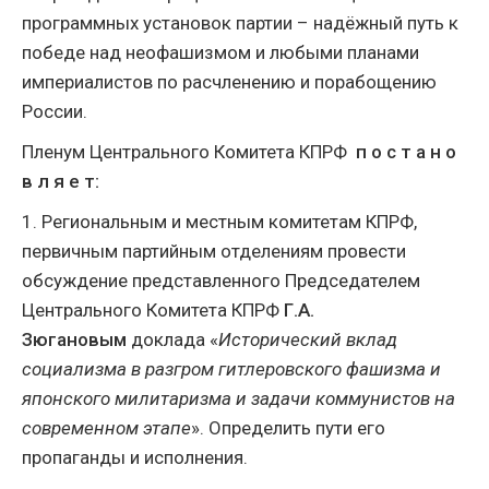
программных установок партии – надёжный путь к
победе над неофашизмом и любыми планами
империалистов по расчленению и порабощению
России.
Пленум Центрального Комитета КПРФ
п о с т а н о
в л я е т:
1. Региональным и местным комитетам КПРФ,
первичным партийным отделениям провести
обсуждение представленного Председателем
Центрального Комитета КПРФ
Г.А.
Зюгановым
доклада «
Исторический вклад
социализма в разгром гитлеровского фашизма и
японского милитаризма и задачи коммунистов на
современном этапе
». Определить пути его
пропаганды и исполнения.