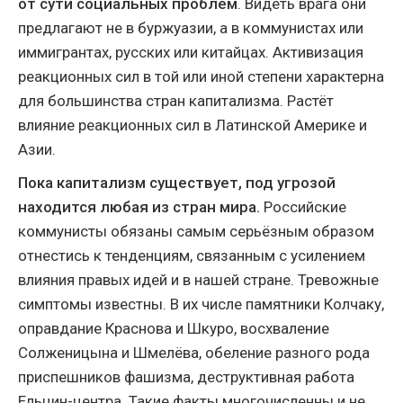
от сути социальных проблем
. Видеть врага они
предлагают не в буржуазии, а в коммунистах или
иммигрантах, русских или китайцах. Активизация
реакционных сил в той или иной степени характерна
для большинства стран капитализма. Растёт
влияние реакционных сил в Латинской Америке и
Азии.
Пока капитализм существует, под угрозой
находится любая из стран мира.
Российские
коммунисты обязаны самым серьёзным образом
отнестись к тенденциям, связанным с усилением
влияния правых идей и в нашей стране. Тревожные
симптомы известны. В их числе памятники Колчаку,
оправдание Краснова и Шкуро, восхваление
Солженицына и Шмелёва, обеление разного рода
приспешников фашизма, деструктивная работа
Ельцин-центра. Такие факты многочисленны и не