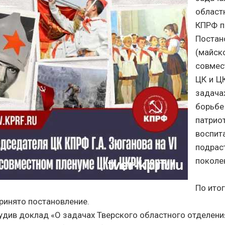
област
КПРФ п
Постан
(майск
совмес
ЦК и Ц
задача
борьбе
патрио
воспит
подрас
поколе
По ито
ринято постановление.
удив доклад «О задачах Тверского областного отделени