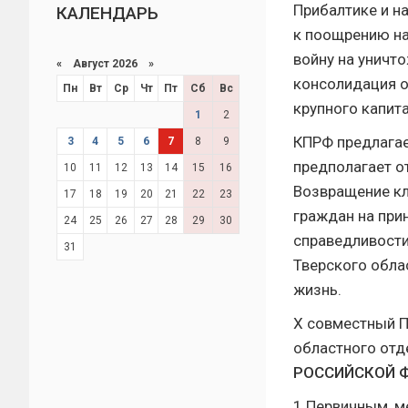
Прибалтике и н
КАЛЕНДАРЬ
к поощрению на
войну на уничт
«
Август 2026 »
консолидация о
Пн
Вт
Ср
Чт
Пт
Сб
Вс
крупного капит
1
2
КПРФ предлагае
3
4
5
6
7
8
9
предполагает о
10
11
12
13
14
15
16
Возвращение кл
17
18
19
20
21
22
23
граждан на при
24
25
26
27
28
29
30
справедливости,
31
Тверского обла
жизнь.
X совместный П
областного отд
РОССИЙСКОЙ 
1.Первичным, 