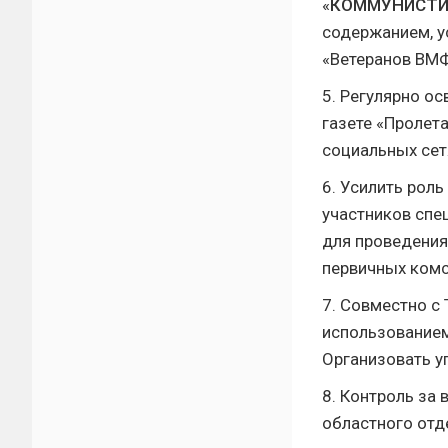
«
КОММУНИСТИ
содержанием, у
«Ветеранов ВМФ
5. Регулярно о
газете «Пролета
социальных сет
6. Усилить рол
участников спе
для проведения
первичных комс
7. Совместно с
использованием
Организовать у
8. Контроль за
областного отд