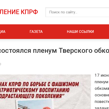
ЕЛЕНИЕ КПРФ
ДИА
ГАЗЕТА
НАШИ ССЫЛКИ
состоялся пленум Тверского об
3
17 июн
пленум
обкома
основн
повест
задача