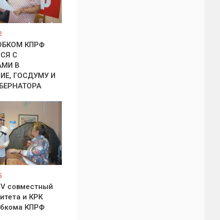
2
ОБКОМ КПРФ
СЯ С
АМИ В
ИЕ, ГОСДУМУ И
УБЕРНАТОРА
5
IV совместный
итета и КРК
обкома КПРФ