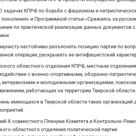
«О задачах КПРФ по борьбе с фашизмом и патриотическ
поколения» и Программной статьи «Сражаясь за русский
ение по практической реализации данных документов с
ики.
мунисту настойчиво разъяснять позицию партии по вопр
енной операции, раскрывать ее антифашистский характер
ерского областного отделения КПРФ, местным отделени
модействие с военно-спортивными, оборонно-патриотич
 ветеранскими и молодежными организациями, поисков
вижением, работающих на территории Тверской области
чень имеющихся в Тверской области таких организаций 
оприятий.
ений X совместного Пленума Комитета и Контрольно-Рев
кого областного отделения политической партии