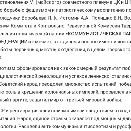
тановления VI (майского) совместного пленума ЦК и Ц
о борьбе с фашизмом и патриотическому воспитанию 
ладчики Воробьева Л.Ф., Истомин А.А., Полишко В.Н., Во
нум Комитета и Контрольно-Ревизионной Комиссии Тве
еления политической партии «
КОММУНИСТИЧЕСКАЯ ПА
ФЕДЕРАЦИИ
»отмечает, что данный вопрос имеет исклю
аботы первичных, местных отделений, в целом Тверского
.
иотизм сформировался как закономерный результат по
циалистической революции и успехов ленинско-сталинс
Советский народ преодолел множество испытаний, побе
ю роль в крушении колониальных империй, прорвался в 
ный партите, защитил мир от третьей мировой войны.
Р и реставрация капитализма имели следствием отход о
итания. Народ единой страны оказался под мощным да
ологии. Расцвели антикоммунизм, антисоветизм и русоф