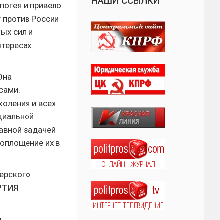
НАШИ ССЫЛКИ
погея и привело
 против России
ых сил и
нтересах
Она
сами.
оления и всех
оциальной
лавной задачей
воплощение их в
верского
РТИЯ
а