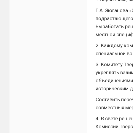
Г.А. Зюганова 
подрастающего 
Выработать реш
местной специф
2. Каждому ком
специальной во
3. Комитету Тв
укреплять взаи
объединениями,
историческим д
Составить пере
совместных мер
4. В свете реш
Комиссии Тверс