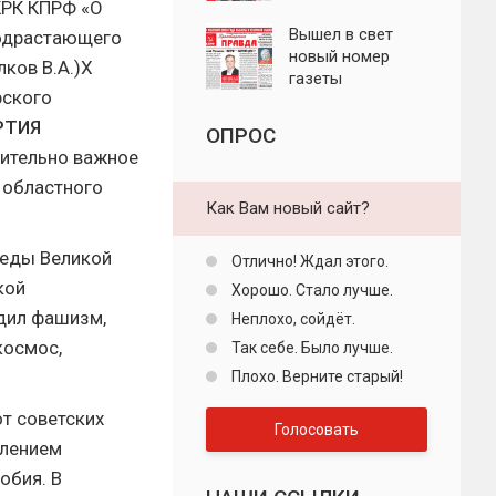
КРК КПРФ «О
"Пролетарская
правда"
Вышел в свет
подрастающего
новый номер
лков В.А.)X
газеты
рского
"Пролетарская
правда"
РТИЯ
ОПРОС
чительно важное
 областного
Как Вам новый сайт?
беды Великой
Отлично! Ждал этого.
кой
Хорошо. Стало лучше.
дил фашизм,
Неплохо, сойдёт.
космос,
Так себе. Было лучше.
Плохо. Верните старый!
т советских
Голосовать
влением
обия. В