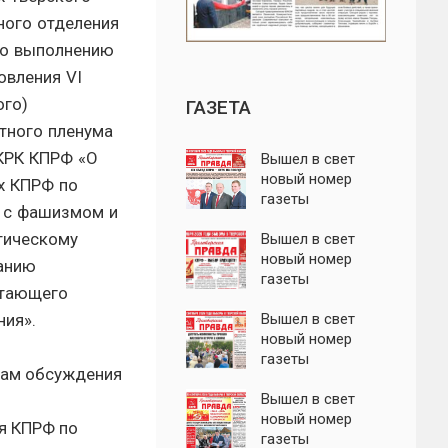
ного отделения
о выполнению
овления VI
ого)
ГАЗЕТА
тного пленума
КРК КПРФ «О
Вышел в свет
новый номер
х КПРФ по
газеты
 с фашизмом и
"Пролетарская
тическому
правда"
Вышел в свет
новый номер
анию
газеты
тающего
"Пролетарская
ния».
правда"
Вышел в свет
новый номер
газеты
гам обсуждения
"Пролетарская
правда"
Вышел в свет
новый номер
я КПРФ по
газеты