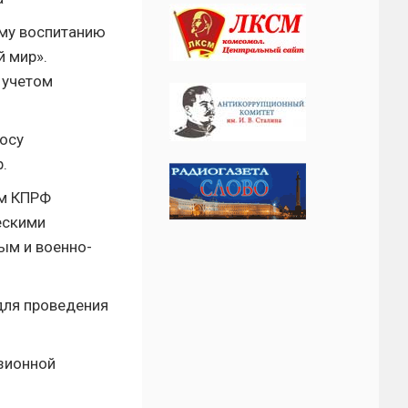
ому воспитанию
 мир».
 учетом
осу
.
ям КПРФ
ескими
ым и военно-
.
для проведения
изионной