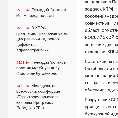
выполнению Пос
задачах КПРФ п
Геннадий Зюганов:
05.08.26
Мы — народ победы!
поколения» (док
совместный Пле
В КПРФ
05.08.26
областного отд
предлагают реальные меры
РОССИЙСКОЙ 
для решения кадрового
значение для р
дефицита в
здравоохранении
отделения КПРФ
Советский патр
Геннадий Зюганов
04.08.26
посетил музей-усадьбу
Октябрьской со
Спасское-Лутовиново
модернизации. 
сыграл ключеву
Молодежь на
04.08.26
обеспечил ядер
Всероссийском форуме
«Территория смыслов»
Разрушение ССС
выбрала Программу
принципов восп
Победы КПРФ
буржуазной иде