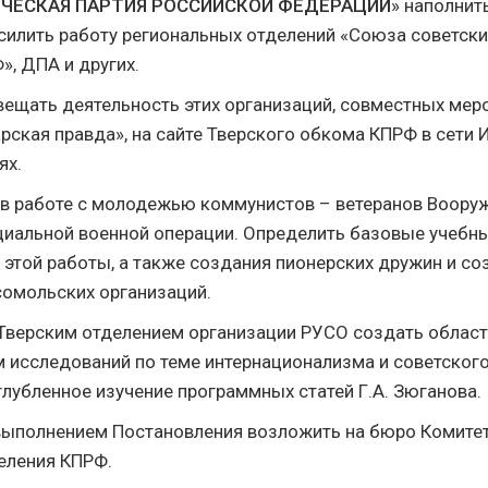
ЧЕСКАЯ ПАРТИЯ РОССИЙСКОЙ ФЕДЕРАЦИИ
» наполнит
силить работу региональных отделений «Союза советски
», ДПА и других.
свещать деятельность этих организаций, совместных мер
рская правда», на сайте Тверского обкома КПРФ в сети И
ях.
ь в работе с молодежью коммунистов – ветеранов Воору
циальной военной операции. Определить базовые учебн
 этой работы, а также создания пионерских дружин и со
омольских организаций.
 Тверским отделением организации РУСО создать област
 исследований по теме интернационализма и советского
глубленное изучение программных статей Г.А. Зюганова.
 выполнением Постановления возложить на бюро Комите
еления КПРФ.