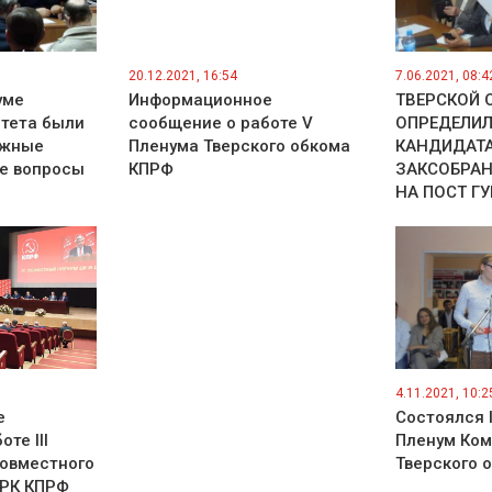
20.12.2021, 16:54
7.06.2021, 08:4
уме
Информационное
ТВЕРСКОЙ 
итета были
сообщение о работе V
ОПРЕДЕЛИЛ
ажные
Пленума Тверского обкома
КАНДИДАТ
е вопросы
КПРФ
ЗАКСОБРАН
НА ПОСТ Г
4.11.2021, 10:2
е
Состоялся 
те III
Пленум Ком
совместного
Тверского 
КРК КПРФ