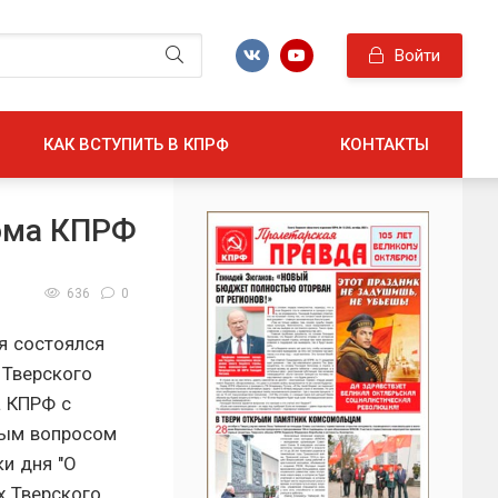
Войти
КАК ВСТУПИТЬ В КПРФ
КОНТАКТЫ
кома КПРФ
636
0
я состоялся
 Тверского
 КПРФ с
ым вопросом
ки дня "О
х Тверского