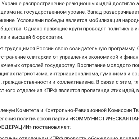
а Украине распространение реакционных идей достигло а
цизма на государственном уровне. Запад разворачивает
ожение. Условиями победы является мобилизация народн
бщества. Однако правящие круги проводят политику в и
ала и высшей бюрократии.
т трудящимся России свою созидательную программу. 
тстранение олигархии от управления экономикой и финан
ючевых отраслей государству. Воспитание молодого пок
нципах патриотизма, интернационализма, гуманизма и с
 гражданственности и коллективизма. В связи с этим, г
стного отделения КПРФ является пропаганда этих идей, 
ленум Комитета и Контрольно-Ревизионной Комиссии Т
еления политической партии «
КОММУНИСТИЧЕСКАЯ ПА
ФЕДЕРАЦИИ
»
постановляет
:
местным отделениям КПРФ провести обсуждение доклад