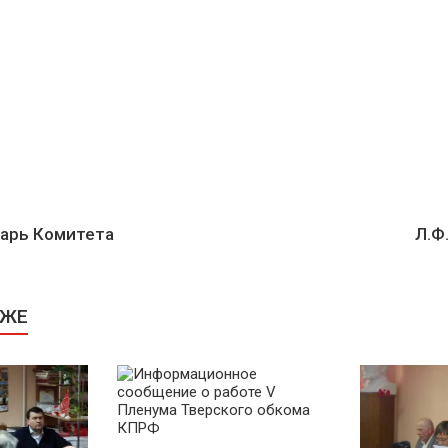
арь Комитета
Л.Ф
КЖЕ