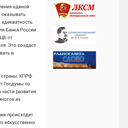
ления единой
м оказывать
 адекватность.
ля Банка России
 ЦБ от
ля. Это создаст
вать в
 страны. КПРФ
ет Госдумы по
 части развития
многое из
уже происходит.
но искусственно