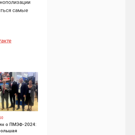
онополизации
аться самые
такте
50
н о ПМЭФ-2024:
большая