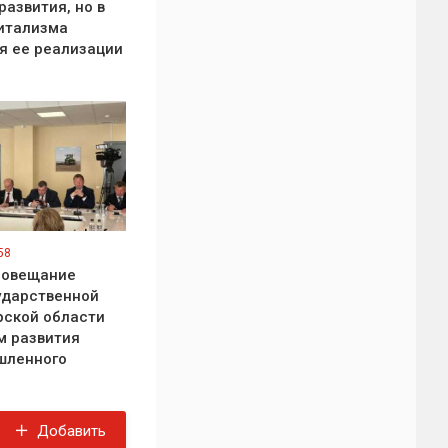
развития, но в
итализма
я ее реализации
58
совещание
ударственной
рской области
м развития
шленного
Добавить