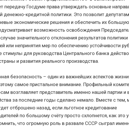
т передачу Госдуме права утверждать основные направ
й денежно-кредитной политики. Это позволит депутата
чевые экономические решения и обеспечить их большую
едусматривает возможность освобождения Председате
 случае значительного отклонения результатов политики
ей или непринятия мер по обеспечению устойчивости руб
 стимулы для руководства Центрального банка действо
страны и развития реального производства.
ная безопасность – один из важнейших аспектов жизни
 этому самое пристальное внимание. Профильный комит
сам возглавляет представитель именно нашей партии и в
ства за последние годы сделано немало. Вместе с тем, 
удет отброшено назад, если льготное кредитование
дителей по большому счёту просто схлопнется, как это 
омнить, что огромную роль в развале СССР сыграл имен