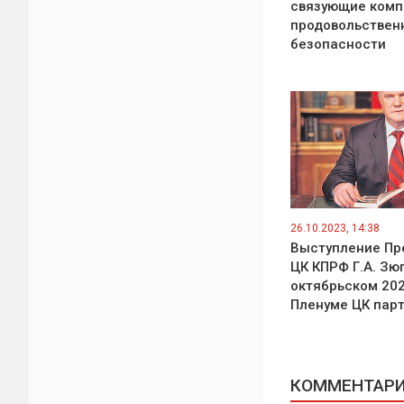
связующие ком
продовольствен
безопасности
26.10.2023, 14:38
Выступление Пр
ЦК КПРФ Г.А. Зю
октябрьском 202
Пленуме ЦК пар
КОММЕНТАРИИ