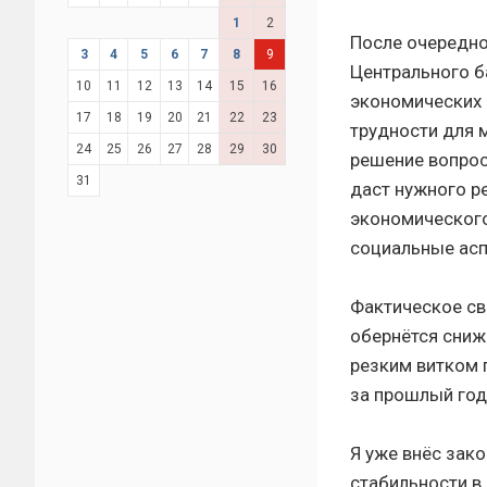
1
2
После очередно
3
4
5
6
7
8
9
Центрального б
10
11
12
13
14
15
16
экономических 
17
18
19
20
21
22
23
трудности для м
24
25
26
27
28
29
30
решение вопрос
31
даст нужного р
экономического
социальные асп
Фактическое св
обернётся сниж
резким витком 
за прошлый год
Я уже внёс зак
стабильности в