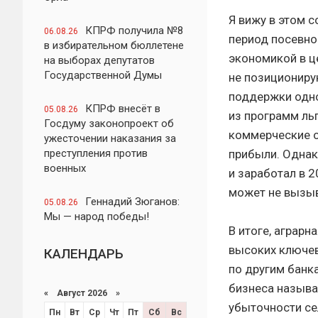
Я вижу в этом 
КПРФ получила №8
06.08.26
период посевно
в избирательном бюллетене
экономикой в ц
на выборах депутатов
Государственной Думы
не позициониру
поддержки одно
КПРФ внесёт в
05.08.26
из программ ль
Госдуму законопроект об
коммерческие о
ужесточении наказания за
преступления против
прибыли. Однак
военных
и заработал в 2
может не вызыв
Геннадий Зюганов:
05.08.26
Мы — народ победы!
В итоге, аграрн
высоких ключев
КАЛЕНДАРЬ
по другим банк
бизнеса называ
«
Август 2026 »
убыточности се
Пн
Вт
Ср
Чт
Пт
Сб
Вс