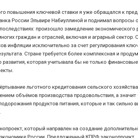
го повышения ключевой ставки я уже обращался к пре
анка России Эльвире Набиуллиной и поднимал вопросы 
последствиях: произошло замедление экономического 
ногих граждан и отраслей, включая и аграрный сектор. 
ов инфляции исключительно за счет регулирования ключ
езультата. Стране требуется более комплексная и продум
 развития, которая учитывала бы не только финансовые,
екты.
ёртывание льготного кредитования сельского хозяйств
ением объёмов производства продовольствия, а значит
подорожания продуктов питания, которые и так сильно в
.
онопроект, который направлен на создание дополнительн
 экономике России. Предложенный КПРФ законопроект