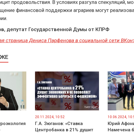
цит продовольствия. В условиях разгула спекуляций, м
ащение финансовой поддержки аграриев могут реализов
ии.
в, депутат Государственной Думы от КПРФ
ая страница Дениса Парфенова в социальной сети ВКон
КЖЕ
20.11.2024, 10:52
10.06.2024, 10:
гроэкология
Г.А. Зюганов: «Ставка
Юрий Афони
-
Центробанка в 21% душит
Намечена 