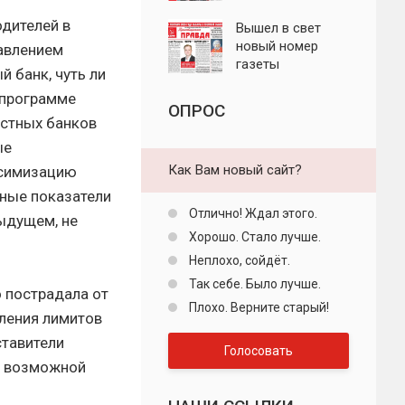
"Пролетарская
одителей в
правда"
Вышел в свет
новый номер
равлением
газеты
 банк, чуть ли
"Пролетарская
 программе
правда"
ОПРОС
астных банков
ые
Как Вам новый сайт?
ксимизацию
ные показатели
Отлично! Ждал этого.
дыдущем, не
Хорошо. Стало лучше.
Неплохо, сойдёт.
Так себе. Было лучше.
о пострадала от
Плохо. Верните старый!
ления лимитов
ставители
Голосовать
а возможной