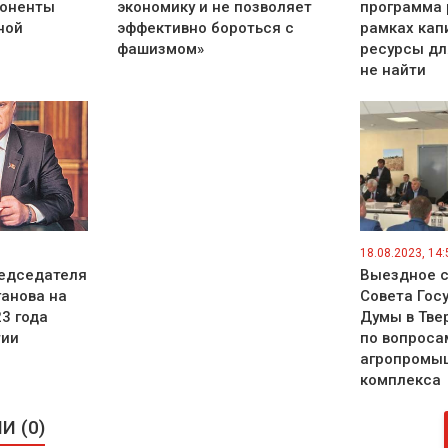
поненты
экономику и не позволяет
программа 
ной
эффективно бороться с
рамках кап
фашизмом»
ресурсы дл
не найти
18.08.2023, 14:
едседателя
Выездное 
ганова на
Совета Гос
3 года
Думы в Тве
тии
по вопроса
агропромы
комплекса
 (0)