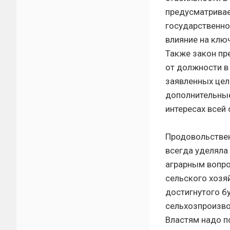
предусматривае
государственно
влияние на клю
Также закон пр
от должности в
заявленных цел
дополнительные
интересах всей 
Продовольствен
всегда уделяла
аграрным вопро
сельского хозяй
достигнутого б
сельхозпроизво
Властям надо п