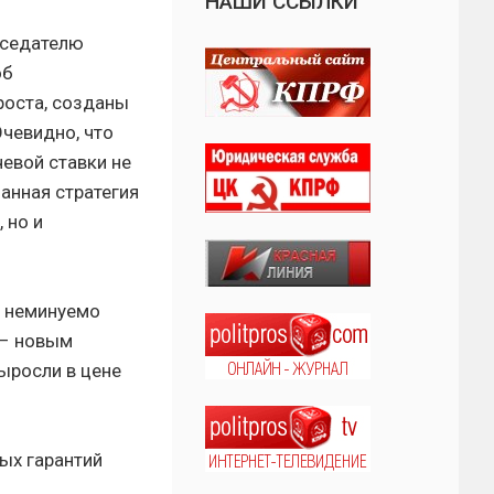
НАШИ ССЫЛКИ
дседателю
об
роста, созданы
Очевидно, что
евой ставки не
анная стратегия
 но и
а неминуемо
 – новым
ыросли в цене
ых гарантий