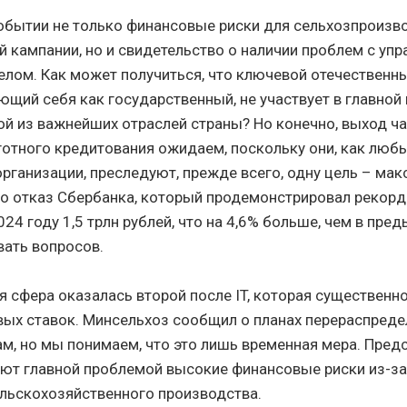
событии не только финансовые риски для сельхозпроизв
й кампании, но и свидетельство о наличии проблем с уп
елом. Как может получиться, что ключевой отечественный
ющий себя как государственный, не участвует в главной
й из важнейших отраслей страны? Но конечно, выход ч
готного кредитования ожидаем, поскольку они, как люб
рганизации, преследуют, прежде всего, одну цель – ма
о отказ Сбербанка, который продемонстрировал рекорд
024 году 1,5 трлн рублей, что на 4,6% больше, чем в пре
ать вопросов.
ая сфера оказалась второй после IT, которая существенн
ых ставок. Минсельхоз сообщил о планах перераспреде
ам, но мы понимаем, что это лишь временная мера. Пред
ют главной проблемой высокие финансовые риски из-з
льскохозяйственного производства.