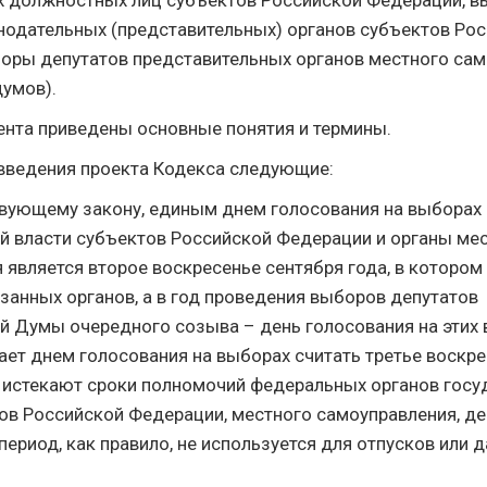
 должностных лиц субъектов Российской Федерации, 
нодательных (представительных) органов субъектов Ро
оры депутатов представительных органов местного сам
умов).
ента приведены основные понятия и термины.
введения проекта Кодекса следующие:
вующему закону, единым днем голосования на выборах 
й власти субъектов Российской Федерации и органы ме
 является второе воскресенье сентября года, в котором
занных органов, а в год проведения выборов депутатов
й Думы очередного созыва – день голосования на этих 
ает днем голосования на выборах считать третье воскре
м истекают сроки полномочий федеральных органов госу
тов Российской Федерации, местного самоуправления, де
период, как правило, не используется для отпусков или 