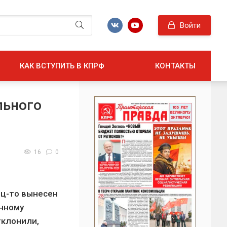
Войти
КАК ВСТУПИТЬ В КПРФ
КОНТАКТЫ
льного
16
0
ец-то вынесен
нному
тклонили,