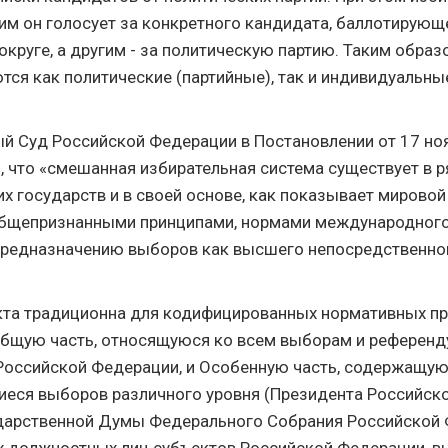
ним он голосует за конкретного кандидата, баллотирующ
круге, а другим - за политическую партию. Таким образ
тся как политические (партийные), так и индивидуальны
й Суд Российской Федерации в Постановлении от 17 но
, что «смешанная избирательная система существует в 
х государств и в своей основе, как показывает мировой
общепризнанными принципами, нормами международного
предназначению выборов как высшего непосредственн
кта традиционна для кодифицированных нормативных пр
бщую часть, относящуюся ко всем выборам и референд
оссийской Федерации, и Особенную часть, содержащу
еся выборов различного уровня (Президента Российск
дарственной Думы Федерального Собрания Российской 