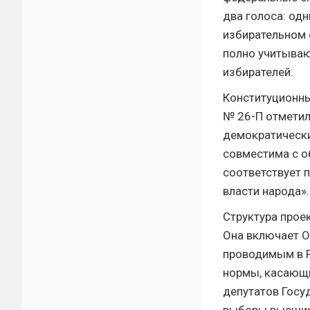
два голоса: од
избирательном о
полно учитываю
избирателей.
Конституционны
№ 26-П отметил
демократически
совместима с 
соответствует 
власти народа».
Структура прое
Она включает О
проводимым в Р
нормы, касающи
депутатов Госу