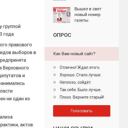
"Пролетарская
правда"
Вышел в свет
новый номер
газеты
у группой
"Пролетарская
правда"
3 года
ОПРОС
ого правового
видов выборов в
Как Вам новый сайт?
предпринята
а Верховного
Отлично! Ждал этого.
епутатов и
Хорошо. Стало лучше.
Неплохо, сойдёт.
 занимались
Так себе. Было лучше.
бласти
Плохо. Верните старый!
ен ни один из
Голосовать
ализа
рактики, актов