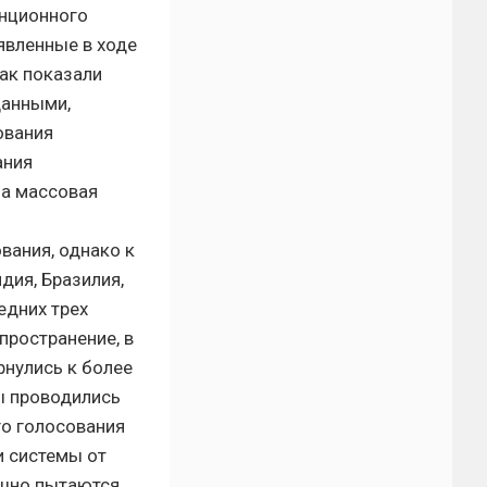
анционного
явленные в ходе
ак показали
данными,
ования
ания
ла массовая
вания, однако к
дия, Бразилия,
едних трех
пространение, в
рнулись к более
ы проводились
го голосования
и системы от
ешно пытаются