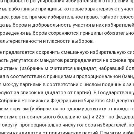
ов правового регулирования избирательных отношений п
е выработанные принципы, которые характеризуют участ
щее, равное, прямое избирательное право, тайное голосо
да выборов и добровольность участия в них избирателей.
проведения выборов сохраняются принципы обязательно
 альтернативности и гласности выборов.
е предлагается сохранить смешанную избирательную сис
асть депутатских мандатов распределяется на основе п
истемы (избранным считается кандидат, набравший бо
угая в соответствии с принципами пропорциональной (ма
 между партиями в соответствии с числом поданных за н
осуют за список кандидатов от партии). В Государствен
обрания Российской Федерации избирается 450 депутато
ым округам (избирается по одному депутату от каждого
истеме относительного большинства) и 225 - по федер
 округу пропорционально числу голосов избирателей, п
иски кандидатов от политических партий. При этом изби