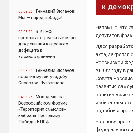
Геннадий Зюганов:
05.08.26
Мы — народ победы!
Напомню, что э
В КПРФ
05.08.26
депутатов фрак
предлагают реальные меры
для решения кадрового
Идея разработк
дефицита в
акта, закрепля
здравоохранении
Российской Фед
в1992 году в р
Геннадий Зюганов
04.08.26
посетил музей-усадьбу
Совета Российс
Спасское-Лутовиново
развития самоу
политические п
Молодежь на
04.08.26
избирательного
Всероссийском форуме
«Территория смыслов»
подобных проек
выбрала Программу
В основу проек
Победы КПРФ
федерального и