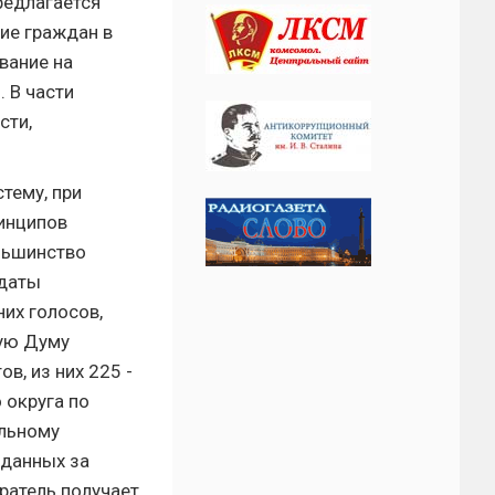
редлагается
ие граждан в
вание на
 В части
сти,
тему, при
ринципов
льшинство
ндаты
их голосов,
ную Думу
в, из них 225 -
 округа по
альному
оданных за
ратель получает