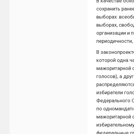
В качестве осн
сохранить ране
выборах: всеоб
выборах, свобо
организации и 
периодичности,
В законопроект
которой одна ч
мажоритарной с
голосов), а др
распределяются
избиратели гол
Федерального С
по одномандатн
мажоритарной с
избирательному
федеральные сп