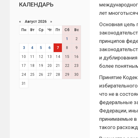
КАЛЕНДАРЬ
международного
лет многотысяч
«
Август 2026 »
Основная цель 
Пн
Вт
Ср
Чт
Пт
Сб
Вс
законодательст
1
2
принципов феде
3
4
5
6
7
8
9
законодательст
10
11
12
13
14
15
16
и дублирования
более понятным
17
18
19
20
21
22
23
24
25
26
27
28
29
30
Принятие Кодек
31
избирательного
что не в состо
федеральные за
Федерации, ины
принимаемые в 
такого расхожд