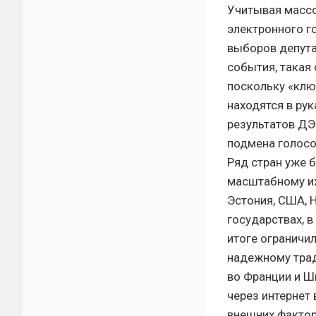
Учитывая массо
электронного г
выборов депута
события, такая
поскольку «клю
находятся в ру
результатов ДЭ
подмена голосов
Ряд стран уже б
масштабному их
Эстония, США, Н
государствах, 
итоге ограничил
надежному трад
во Франции и Ш
через интернет 
внешних фактор