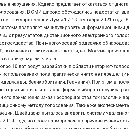
вые нарушения, Кодекс предлагает отказаться от дист
олосования. В СМИ широко обсуждались недостатки, вы
тов Государственной Думы 17-19 сентября 2021 года. К
 система позволяет манипулировать информационными 
чи» от результатов дистанционного электронного голос
ках государства. При многочасовой задержке обнародов
Г, по мнению политиков и юристов, в г. Москве произош
 в пользу партии власти.
олее 10 лет ведут разработки в области интернет-голосо
 использованию пока практически никто не перешел (Ин
идерланды, Великобритания, Германия). При этом в посл
в которых изначально такая форма выборов получила рас
и его применение из-за несовершенства технологии и ве
иционному методу голосования. Такие же эксперимент
веции. Швейцария пыталась внедрить систему удаленно
в 2019 году, но проект заморожен по причине уязвимост
ов. Таким образом, многие страны практически безусп