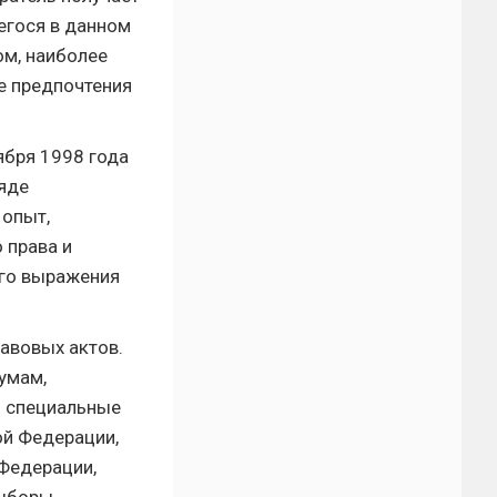
егося в данном
ом, наиболее
е предпочтения
ября 1998 года
ряде
 опыт,
 права и
ого выражения
авовых актов.
умам,
ю специальные
ой Федерации,
Федерации,