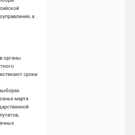
выборы
ссийской
оуправления, а
в органы
стного
 истекают сроки
выборах.
сенье марта
дарственной
путатов,
дачных