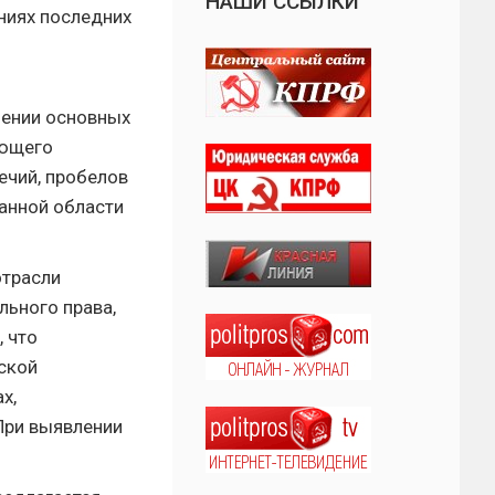
НАШИ ССЫЛКИ
ниях последних
нении основных
ующего
ечий, пробелов
данной области
отрасли
льного права,
, что
ской
х,
При выявлении