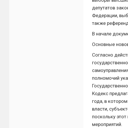
выборы высших
депутатов зако
Федерации, выб
также референд
В начале докум
Основные ново
Согласно дейст
государственно
самоуправления
полномочий ука
Государственно
Кодекс предлаг
года, в которо
власти, субъек
поскольку этот 
мероприятий.