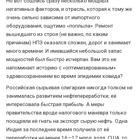
Но вот сошлись сразу несколько мощных
негативных факторов, и отрасль, которая к тому же
очень сильно зависима от импортного
оборудования, ощутимо «поплыла». Ремонт
вышедшего из строя (не важно, по каким
причинам) НПЗ оказался сложен, дорог и занимает
много времени. И имевшийся небольшой запас
мощностей был быстро исчерпан. Вам это не
напоминает историю с «оптимизированным»
здравоохранением во время эпидемии ковида?
Российская сырьевая олигархия никогда толком не
занималась развитием нефтепереработки; её
интересовала быстрая прибыль. А меры
правительства вроде налогового манёвра только
поощряли её гнать на экспорт сырую нефть. Одна
Индия за последнее время получила от её
переработки не менее 16—17 млрд долл. США, то