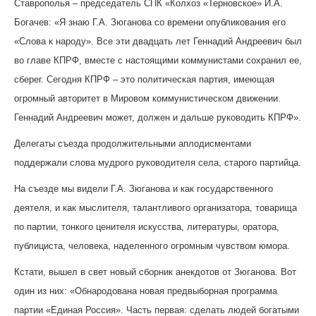
Ставрополья – председатель СПК «Колхоз «Терновское» И.А.
Богачев: «Я знаю Г.А. Зюганова со времени опубликования его
«Слова к народу». Все эти двадцать лет Геннадий Андреевич был
во главе КПРФ, вместе с настоящими коммунистами сохранил ее,
сберег. Сегодня КПРФ – это политическая партия, имеющая
огромный авторитет в Мировом коммунистическом движении.
Геннадий Андреевич может, должен и дальше руководить КПРФ».
Делегаты съезда продолжительными аплодисментами
поддержали слова мудрого руководителя села, старого партийца.
На съезде мы видели Г.А. Зюганова и как государственного
деятеля, и как мыслителя, талантливого организатора, товарища
по партии, тонкого ценителя искусства, литературы, оратора,
публициста, человека, наделенного огромным чувством юмора.
Кстати, вышел в свет новый сборник анекдотов от Зюганова. Вот
один из них: «Обнародована новая предвыборная программа
партии «Единая Россия». Часть первая: сделать людей богатыми