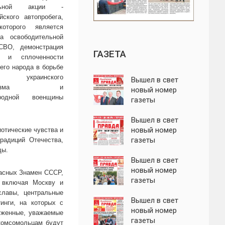
льной акции -
йского автопробега,
оторого является
ка освободительной
СВО, демонстрация
ГАЗЕТА
а и сплоченности
его народа в борьбе
в украинского
Вышел в свет
фашизма и
новый номер
родной военщины
газеты
"Пролетарская
правда"
Вышел в свет
новый номер
иотические чувства и
газеты
радиций Отечества,
"Пролетарская
ды.
правда"
Вышел в свет
новый номер
расных Знамен СССР,
газеты
 включая Москву и
"Пролетарская
славы, центральные
правда"
Вышел в свет
инги, на которых с
новый номер
уженные, уважаемые
газеты
комсомольцам будут