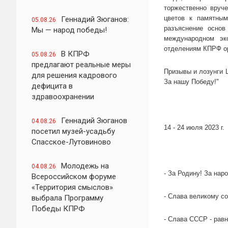
торжественно вруче
цветов к памятным
Геннадий Зюганов:
05.08.26
разъяснение основ
Мы — народ победы!
международном эк
отделениям КПРФ ор
В КПРФ
05.08.26
предлагают реальные меры
Призывы и лозунги 
для решения кадрового
За нашу Победу!"
дефицита в
здравоохранении
Геннадий Зюганов
04.08.26
14 - 24 июля 2023 г.
посетил музей-усадьбу
Спасское-Лутовиново
Молодежь на
04.08.26
- За Родину! За нар
Всероссийском форуме
«Территория смыслов»
- Слава великому с
выбрала Программу
Победы КПРФ
- Слава СССР - рав