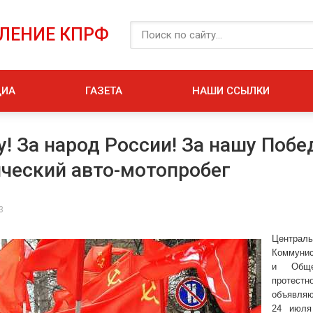
ЕЛЕНИЕ КПРФ
ДИА
ГАЗЕТА
НАШИ ССЫЛКИ
у! За народ России! За нашу Побе
ческий авто-мотопробег
3
Центра
Коммунис
и Обще
протес
объявляю
24 июля