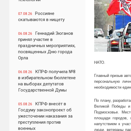
Россияне
07.08.26
скатываются в нищету
Геннадий Зюганов
06.08.26
принял участие в
праздничных мероприятиях,
посвященных Дню города
Орла
НАТО.
КПРФ получила №8
06.08.26
Главный призыв авто
в избирательном бюллетене
персональную личн
на выборах депутатов
необходимости един
Государственной Думы
По плану, разработ
КПРФ внесёт в
05.08.26
Великой Победы и
Госдуму законопроект об
Подмосковье. Мест
ужесточении наказания за
площади городов, 
преступления против
напутствием к учас
военных
люди, ветераны пар