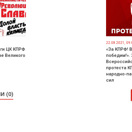
22.08.2021, 09:
нги ЦК КПРФ
«За КПРФ! В
не Великого
победим!». 
Всероссийс
протеста К
народно-па
сил
 (0)