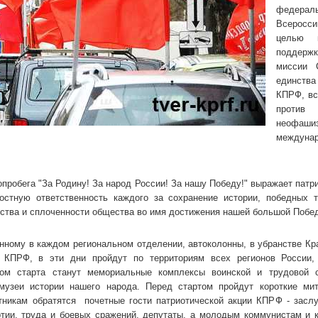
федера
Всеросси
целью к
поддерж
миссии 
единств
КПРФ, вс
проти
нео
междуна
пробега "За Родину! За народ России! За нашу Победу!" выражает патр
остную ответственность каждого за сохранение истории, победных т
ства и сплоченности общества во имя достижения нашей большой Побе
анному в каждом региональном отделении, автоколонны, в убранстве К
 КПРФ, в эти дни пройдут по территориям всех регионов России,
ом старта станут мемориальные комплексы воинской и трудовой 
музеи истории нашего народа. Перед стартом пройдут короткие мит
тникам обратятся почетные гости патриотической акции КПРФ - засл
тии, труда и боевых сражений, депутаты, а молодым коммунистам и 