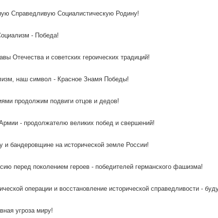
ную Справедливую Социалистическую Родину!
Социализм - Победа!
авы Отечества и советских героических традиций!
лизм, наш символ - Красное Знамя Победы!
иями продолжим подвиги отцов и дедов!
 Армии - продолжателю великих побед и свершений!
у и бандеровщине на исторической земле России!
ссию перед поколением героев - победителей германского фашизма!
ической операции и восстановление исторической справедливости - буду
вная угроза миру!