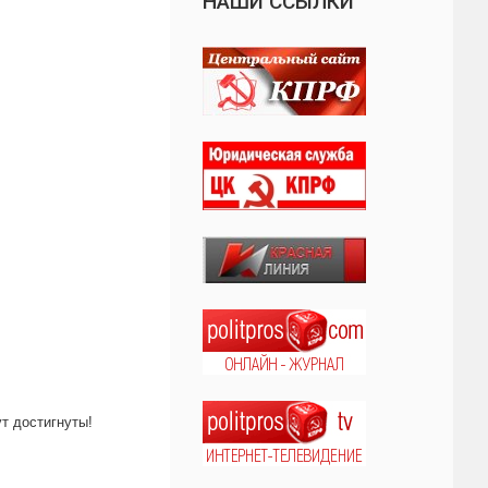
НАШИ ССЫЛКИ
т достигнуты!