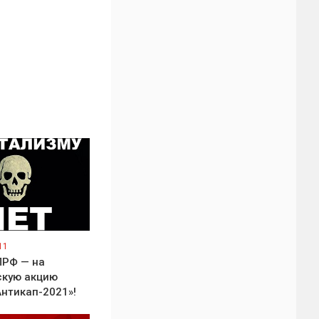
11
ПРФ — на
скую акцию
Антикап-2021»!