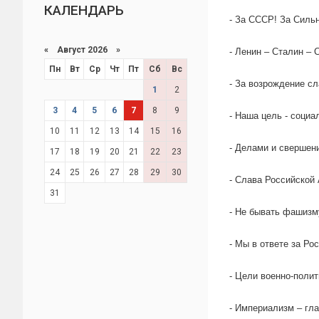
КАЛЕНДАРЬ
- За СССР! За Силь
«
Август 2026 »
- Ленин – Сталин – 
Пн
Вт
Ср
Чт
Пт
Сб
Вс
- За возрождение сл
1
2
3
4
5
6
7
8
9
- Наша цель - социа
10
11
12
13
14
15
16
- Делами и свершен
17
18
19
20
21
22
23
24
25
26
27
28
29
30
- Слава Российской
31
- Не бывать фашизм
- Мы в ответе за Ро
- Цели военно-полит
- Империализм – гла