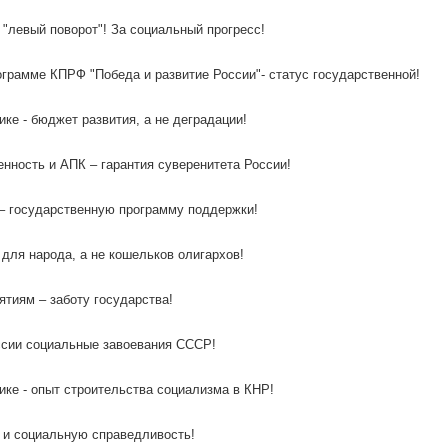
а "левый поворот"! За социальный прогресс!
ограмме КПРФ "Победа и развитие России"- статус государственной!
ике - бюджет развития, а не деградации!
нность и АПК – гарантия суверенитета России!
 – государственную программу поддержки!
 для народа, а не кошельков олигархов!
ятиям – заботу государства!
ссии социальные завоевания СССР!
ике - опыт строительства социализма в КНР!
д и социальную справедливость!