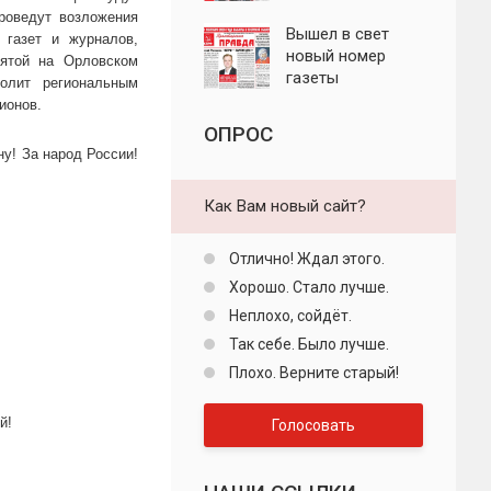
"Пролетарская
проведут возложения
правда"
Вышел в свет
 газет и журналов,
новый номер
нятой на Орловском
газеты
олит региональным
"Пролетарская
ионов.
правда"
ОПРОС
у! За народ России!
Как Вам новый сайт?
Отлично! Ждал этого.
Хорошо. Стало лучше.
Неплохо, сойдёт.
Так себе. Было лучше.
Плохо. Верните старый!
й!
Голосовать