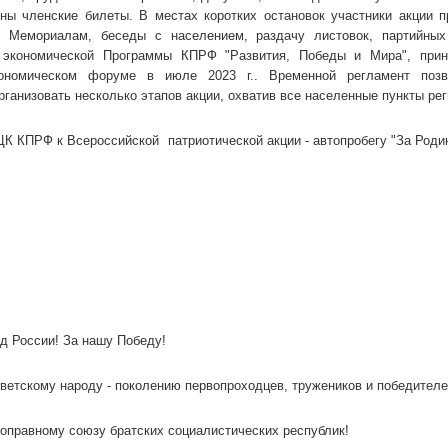
ны членские билеты. В местах коротких остановок участники акции 
 Мемориалам, беседы с населением, раздачу листовок, партийных
 экономической Программы КПРФ "Развития, Победы и Мира", при
ономическом форуме в июле 2023 г.. Временной регламент позв
ганизовать несколько этапов акции, охватив все населенные пункты рег
ЦК КПРФ к Всероссийской патриотической акции - автопробегу "За Родин
од России! За нашу Победу!
оветскому народу - поколению первопроходцев, тружеников и победителе
ноправному союзу братских социалистических республик!