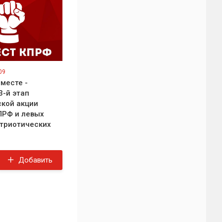
09
месте -
3-й этап
кой акции
ПРФ и левых
триотических
Добавить