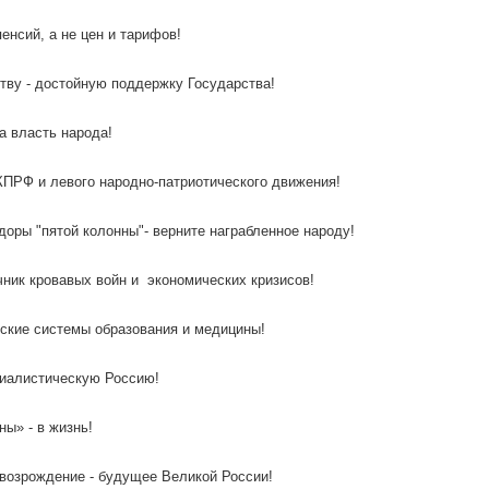
пенсий, а не цен и тарифов!
тву - достойную поддержку Государства!
за власть народа!
 КПРФ и левого народно-патриотического движения!
доры "пятой колонны"- верните награбленное народу!
чник кровавых войн и экономических кризисов!
тские системы образования и медицины!
циалистическую Россию!
ны» - в жизнь!
 возрождение - будущее Великой России!