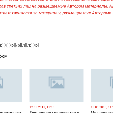
рав третьих лиц на размещаемые Автором материалы. 
 ответственности за материалы, размещаемые Авторами 
/b][/i][/b][/b][/i][/b][/b]
КЖЕ
12.03.2013, 12:10
13.03.2013, 11:
ументируют
Единороссы поправятся с
Мелкопарт