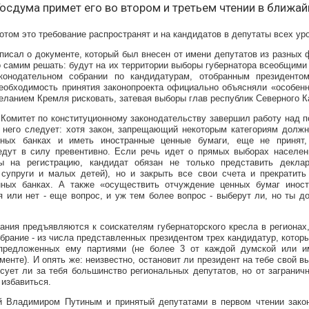
Госдума примет его во втором и третьем чтении в ближа
отом это требование распространят и на кандидатов в депутаты всех ур
писал о документе, который был внесен от имени депутатов из разных 
о самим решать: будут на их территории выборы губернатора всеобщими 
конодательном собрании по кандидатурам, отобранным президенто
еобходимость принятия законопроекта официально объясняли «особенн
еланием Кремля рисковать, затевая выборы глав республик Северного К
Комитет по конституционному законодательству завершил работу над по
 него следует: хотя закон, запрещающий некоторым категориям долж
жных банках и иметь иностранные ценные бумаги, еще не принят,
едут в силу превентивно. Если речь идет о прямых выборах населен
ы на регистрацию, кандидат обязан не только представить декл
супруги и малых детей), но и закрыть все свои счета и прекратить
нных банках. А также «осуществить отчуждение ценных бумаг иност
я или нет - еще вопрос, и уж тем более вопрос - выберут ли, но ты до
ания предъявляются к соискателям губернаторского кресла в регионах,
брание - из числа представленных президентом трех кандидатур, котор
 предложенных ему партиями (не более 3 от каждой думской или 
енте). И опять же: неизвестно, остановит ли президент на тебе свой в
осует ли за тебя большинство региональных депутатов, но от загранич
 избавиться.
й Владимиром Путиным и принятый депутатами в первом чтении закон