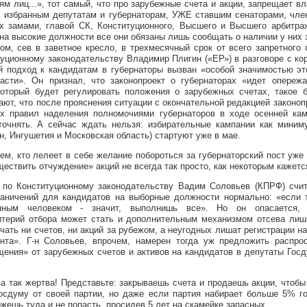
ям лиц...», тот самый, что про зарубежные счета и акции, запрещает в
избранным депутатам и губернаторам, УЖЕ ставшим сенаторами, член
х замами, главой СК, Конституционного, Высшего и Высшего арбитраж
 на высокие должности все они обязаны лишь сообщать о наличии у них 
том, сев в заветное кресло, в трехмесячный срок от всего запретного 
туционному законодательству Владимир Плигин («ЕР») в разговоре с к
й подход к кандидатам в губернаторы вызван «особой значимостью эт
ласти». Он признал, что законопроект о губернаторах «идет опере
оторый будет регулировать положения о зарубежных счетах, такое б
ют, что после прояснения ситуации с окончательной редакцией законоп
ых правил наделения полномочиями губернаторов в ходе осенней кам
точнять. А сейчас ждать нельзя: избирательные кампании как миним
ан, Ингушетия и Московская область) стартуют уже в мае.
сем, кто лелеет в себе желание побороться за губернаторский пост уже
ествить отчуждение» акций не всегда так просто, как некоторым кажется
по Конституционному законодательству Вадим Соловьев (КПРФ) счита
раничений для кандидатов на выборные должности нормально: «если 
енным человеком - значит, выполнишь все». Но он опасается, 
терий отбора может стать и дополнительным механизмом отсева лишн
чать ни счетов, ни акций за рубежом, а неугодных лишат регистрации н
нта». Г-н Соловьев, впрочем, намерен тогда уж предложить распрос
щения» от зарубежных счетов и активов на кандидатов в депутаты Гос
а так жертва! Представьте: закрываешь счета и продаешь акции, чтобы
осдуму от своей партии, но даже если партия набирает больше 5% г
жешь туда и не попасть, просидев 5 лет на скамейке запасных...