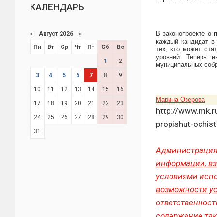
КАЛЕНДАРЬ
В законопроекте о 
«
Август 2026 »
каждый кандидат в 
Пн
Вт
Ср
Чт
Пт
Сб
Вс
тех, кто может ста
уровней. Теперь 
1
2
муниципальных собр
3
4
5
6
7
8
9
10
11
12
13
14
15
16
Марина Озерова
17
18
19
20
21
22
23
http://www.mk.r
24
25
26
27
28
29
30
propishut-ochist
31
Администрация
информации, вз
условиями испо
возможности ус
ответственност
содержание так