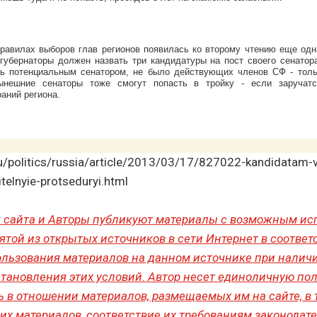
правилах выборов глав регионов появилась ко второму чтению еще одн
губернаторы должен назвать три кандидатуры на пост своего сенатор
ть потенциальным сенатором, не было действующих членов СФ - толь
нынешние сенаторы тоже смогут попасть в тройку - если заручат
аний региона.
u/politics/russia/article/2013/03/17/827022-kandidatam-v
itelnyie-protseduryi.html
 сайта и Авторы публикуют материалы с возможным ис
ятой из открытых источников в сети Интернет в соответ
льзования материалов на данном источнике при налич
тановления этих условий. Автор несет единоличную по
ь в отношении материалов, размещаемых им на сайте, в т
их материалов, соответствие их требованиям законодате