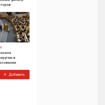
аторов
41
казала
кругам в
осовании
Добавить