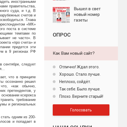
ладеть иностранными
"Пролетарская
ами правительства,
правда"
Вышел в свет
ного суда, и т.д. В
новый номер
зарубежных счетов и
освободиться. Глава
газеты
орреспондентом «МК»
"Пролетарская
ого поста в системе
правда"
жающими темпами по
ОПРОС
ывает не часто». В
роекта «про счета» и
пании придется эти
ум в 9 регионах РФ
Как Вам новый сайт?
 в сентябре, следует
Отлично! Ждал этого.
...
Хорошо. Стало лучше.
ет, что в принципе
ты осознанно решил
Неплохо, сойдёт.
что, «как обычно,
Так себе. Было лучше.
их претендентов, у
а основании ксерокса
Плохо. Верните старый!
транить требование
думы и региональных
Голосовать
 стать одним из 200-
олосов и попадает в