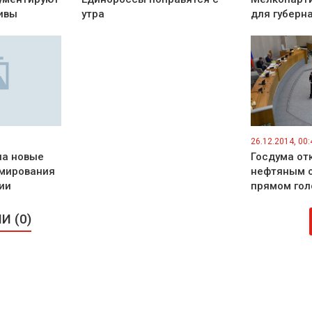
ивы
утра
для губерн
26.12.2014, 00:
ла новые
Госдума от
рмирования
нефтяным о
ии
прямом гол
 (0)