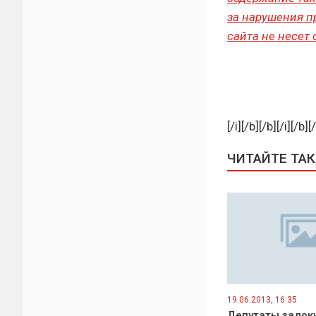
за нарушения п
сайта не несет
[/i][/b][/b][/i][/b][
ЧИТАЙТЕ ТА
19.06.2013, 16:35
Депутаты задок