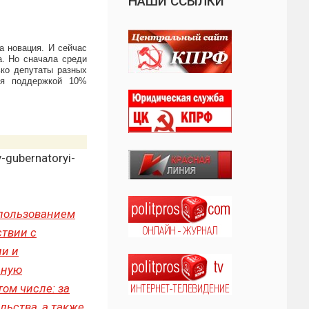
НАШИ ССЫЛКИ
а новация. И сейчас
а. Но сначала среди
ко депутаты разных
ся поддержкой 10%
-gubernatoryi-
пользованием
ствии с
ии и
лную
ом числе: за
льства, а также