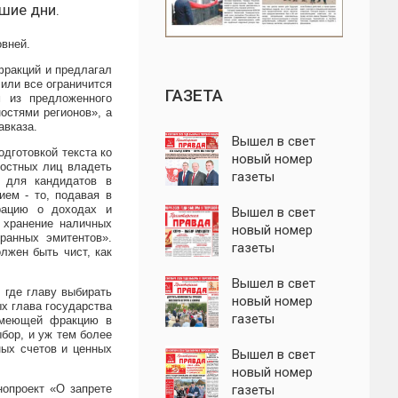
йшие дни.
овней.
фракций и предлагал
или все ограничится
ГАЗЕТА
м из предложенного
остями регионов», а
авказа.
Вышел в свет
дготовкой текста ко
новый номер
ностных лиц владеть
газеты
 для кандидатов в
"Пролетарская
ием - то, подавая в
арацию о доходах и
правда"
Вышел в свет
 хранение наличных
новый номер
ранных эмитентов».
газеты
лжен быть чист, как
"Пролетарская
правда"
Вышел в свет
 где главу выбирать
новый номер
ых глава государства
газеты
имеющей фракцию в
ыбор, и уж тем более
"Пролетарская
ных счетов и ценных
правда"
Вышел в свет
новый номер
опроект «О запрете
газеты