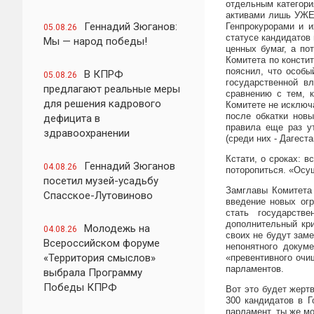
отдельным категори
активами лишь УЖЕ 
Геннадий Зюганов:
Генпрокурорами и и
05.08.26
статусе кандидатов
Мы — народ победы!
ценных бумаг, а по
Комитета по консти
пояснил, что особы
В КПРФ
05.08.26
государственной в
предлагают реальные меры
сравнению с тем, к
для решения кадрового
Комитете не исключа
после обкатки нов
дефицита в
правила еще раз у
здравоохранении
(среди них - Дагест
Кстати, о сроках: в
Геннадий Зюганов
04.08.26
поторопиться. «Осущ
посетил музей-усадьбу
Замглавы Комитета 
Спасское-Лутовиново
введение новых ог
стать государств
дополнительный кри
Молодежь на
04.08.26
своих не будут заме
Всероссийском форуме
непонятного докуме
«Территория смыслов»
«превентивного очи
парламентов.
выбрала Программу
Победы КПРФ
Вот это будет жертв
300 кандидатов в Г
парламент, ты же мо