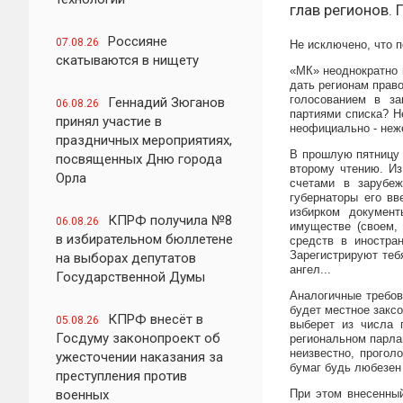
глав регионов. 
Россияне
07.08.26
Не исключено, что п
скатываются в нищету
«МК» неоднократно 
дать регионам прав
голосованием в за
Геннадий Зюганов
06.08.26
партиями списка? Н
принял участие в
неофициально - неж
праздничных мероприятиях,
В прошлую пятницу 
посвященных Дню города
второму чтению. Из
Орла
счетами в зарубе
губернаторы его вв
избирком документ
КПРФ получила №8
06.08.26
имуществе (своем, 
в избирательном бюллетене
средств в иностра
Зарегистрируют теб
на выборах депутатов
ангел...
Государственной Думы
Аналогичные требов
будет местное заксо
КПРФ внесёт в
05.08.26
выберет из числа
Госдуму законопроект об
региональном парлам
неизвестно, прогол
ужесточении наказания за
бумаг будь любезен
преступления против
военных
При этом внесенны