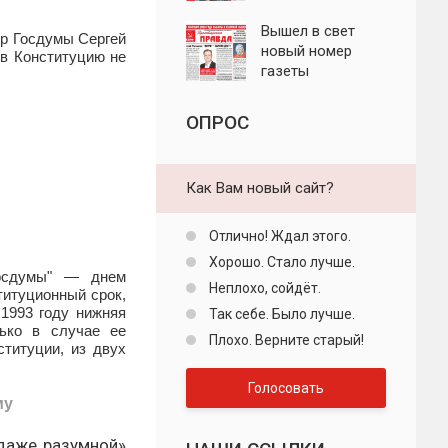
"Пролетарская
правда"
Вышел в свет
ер Госдумы Сергей
новый номер
в Конституцию не
газеты
"Пролетарская
правда"
ОПРОС
Как Вам новый сайт?
Отлично! Ждал этого.
Хорошо. Стало лучше.
Госдумы" — днем
Неплохо, сойдёт.
титуционный срок,
1993 году нижняя
Так себе. Было лучше.
ько в случае ее
Плохо. Верните старый!
ституции, из двух
Голосовать
му
даже разумной»