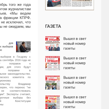
ябрь того же года
этом журналистам
льев. «Мы ведем
ва фракции КПРФ.
 не исключил, что
ГАЗЕТА
Мы не ожидаем, мы
Вышел в свет
новый номер
му для
х выборов
газеты
но
"Пролетарская
 выборов в Госдуму с
правда"
Вышел в свет
а сентябрь 2016 года не
новый номер
бует поправок к
уции, для этого будут
газеты
ны поправки в
"Пролетарская
льное законодательство.
правда"
Вышел в свет
мского комитета по
ционному
новый номер
ательству Владимир
газеты
верен, что перенос "не
не соответствовать
"Пролетарская
ции". Эксперты считают,
правда"
Вышел в свет
срочные выборы без
ений Конституции
новый номер
жны
газеты