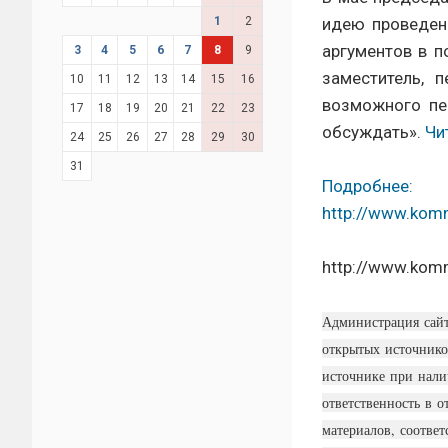
1
2
идею проведени
аргументов в п
3
4
5
6
7
8
9
заместитель, 
10
11
12
13
14
15
16
возможного пе
17
18
19
20
21
22
23
обсуждать».
Чи
24
25
26
27
28
29
30
31
Подробнее:
http://www.kom
http://www.kom
Администрация сай
открытых источнико
источнике при нали
ответственность в 
материалов, соответ