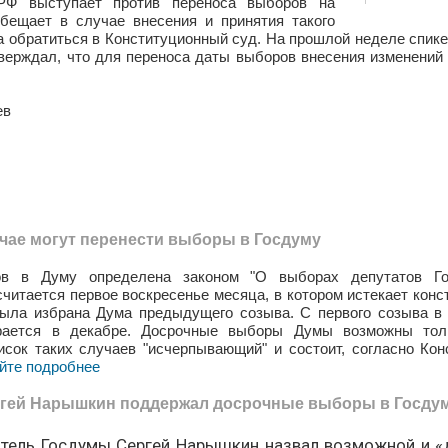
РФ выступает против переноса выборов на
бещает в случае внесения и принятия такого
а обратиться в Конституционный суд. На прошлой неделе спик
ерждал, что для переноса даты выборов внесения изменений 
ев
учае могут перенести выборы в Госдуму
ов в Думу определена законом "О выборах депутатов 
считается первое воскресенье месяца, в котором истекает конс
ыла избрана Дума предыдущего созыва. С первого созыва в 
рается в декабре. Досрочные выборы Думы возможны тол
исок таких случаев "исчерпывающий" и состоит, согласно Кон
йте подробнее
гей Нарышкин поддержал досрочные выборы в Госду
атель Госдумы Сергей Нарышкин назвал возможной и «