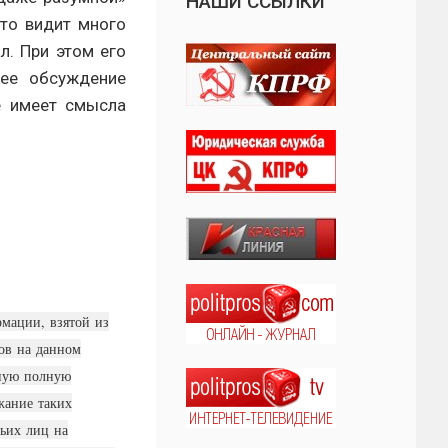
НАШИ ССЫЛКИ
что видит много
л. При этом его
щее обсуждение
е имеет смысла
мации, взятой из
лов на данном
чную полную
жание таких
тьих лиц на