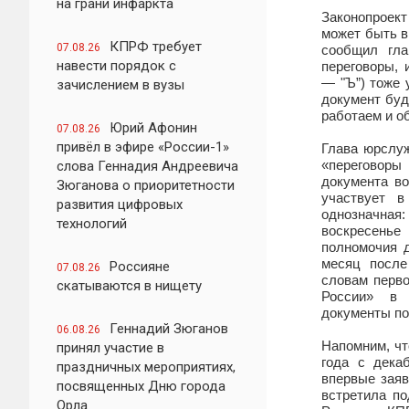
на грани инфаркта
Законопроект
может быть в
КПРФ требует
07.08.26
сообщил гл
навести порядок с
переговоры, 
—
"Ъ”
) тоже
зачислением в вузы
документ буд
работаем и о
Юрий Афонин
07.08.26
привёл в эфире «России-1»
Глава юрслу
«переговоры
слова Геннадия Андреевича
документа во
Зюганова о приоритетности
участвует в
развития цифровых
однозначная:
технологий
воскресень
полномочия д
месяц после
Россияне
07.08.26
словам перво
скатываются в нищету
России» в 
документы по
Геннадий Зюганов
06.08.26
Напомним, чт
принял участие в
года с дека
праздничных мероприятиях,
впервые зая
посвященных Дню города
встретила п
Орла