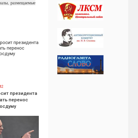
иалы, размещаемые
42
сит президента
ать перенос
Госдуму