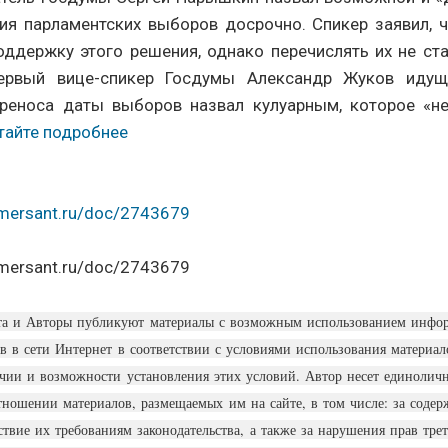
я парламентских выборов досрочно. Спикер заявил, 
оддержку этого решения, однако перечислять их не ста
первый вице-спикер Госдумы Александр Жуков иду
реноса даты выборов назвал кулуарным, которое «н
тайте подробнее
mersant.ru/doc/2743679
mersant.ru/doc/2743679
та и Авторы публикуют материалы с возможным использованием инфор
в в сети Интернет в соответствии с условиями использования материа
чии и возможности установления этих условий. Автор несет единоли
отношении материалов, размещаемых им на сайте, в том числе: за содер
ствие их требованиям законодательства, а также за нарушения прав тре