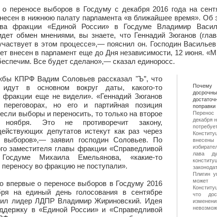
 о переносе выборов в Госдуму с декабря 2016 года на сент
несен в нижнюю палату парламента «в ближайшее время». Об 
ава фракции «Единой России» в Госдуме Владимир Васи
идет обмен мнениями, вы знаете, что Геннадий Зюганов (гла
 участвует в этом процессе»,— пояснил он. Господин Васильев
ет внесен в парламент еще до Дня независимости, 12 июня. «
беспечим. Все будет сделано»,— сказал единоросс.
жбы КПРФ Вадим Соловьев рассказал "Ъ”, что
Поче
 идут в основном вокруг даты, какого-то
досрочны
 фракции еще не видели». «Геннадий Зюганов
достаточ
 переговорах, но его и партийная позиция
поправки
 если выборы и переносить, то только на второе
Перенос
декабря н
е ноября. Это не противоречит закону,
потре
ействующих депутатов истекут как раз через
Констит
 выборов»,— заявил господин Соловьев. По
внесе
избирате
го заместителя главы фракции «Справедливой
лава ду
Госдуме Михаила Емельянова, «какие-то
конститу
 переносу во фракцию не поступали».
законод
Плигин у
может 
о впервые о переносе выборов в Госдуму 2016
Конститу
бря на единый день голосования в сентябре
что до
вил лидер ЛДПР Владимир Жириновский. Идея
измен
невозмо
оддержку в «Единой России» и «Справедливой