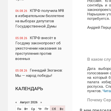
России». КП
сентябрь и о
законопроект
КПРФ получила №8
06.08.26
Нарышкин утв
в избирательном бюллетене
потребуется.
на выборах депутатов
Государственной Думы
Андрей Перц
КПРФ внесёт в
05.08.26
Госдуму законопроект об
ужесточении наказания за
преступления против
военных
В каком сл
Дата выбор
Геннадий Зюганов:
05.08.26
голосования 
Мы — народ победы!
на который б
палата изби
роспуска. Сп
КАЛЕНДАРЬ
пунктов.
Чита
Почему Сер
«
Август 2026 »
Пн
Вт
Ср
Чт
Пт
Сб
Вс
В мае председ