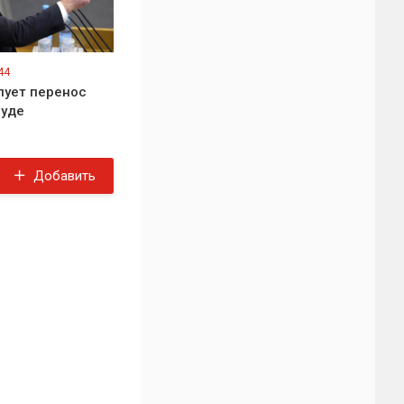
44
ует перенос
суде
Добавить