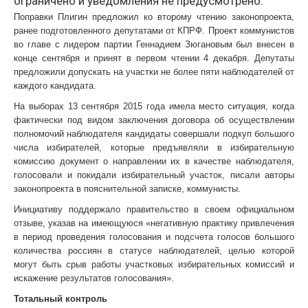
ограничено и уведомления не предусмотрено.
Поправки Плигин предложил ко второму чтению законопроекта,
ранее подготовленного депутатами от КПРФ. Проект коммунистов
во главе с лидером партии Геннадием Зюгановым был внесен в
конце сентября и принят в первом чтении 4 декабря. Депутаты
предложили допускать на участки не более пяти наблюдателей от
каждого кандидата.
На выборах 13 сентября 2015 года имела место ситуация, когда
фактически под видом заключения договора об осуществлении
полномочий наблюдателя кандидаты совершали подкуп большого
числа избирателей, которые предъявляли в избирательную
комиссию документ о направлении их в качестве наблюдателя,
голосовали и покидали избирательный участок, писали авторы
законопроекта в пояснительной записке, коммунисты.
Инициативу поддержало правительство в своем официальном
отзыве, указав на имеющуюся «негативную практику привлечения
в период проведения голосования и подсчета голосов большого
количества россиян в статусе наблюдателей, целью которой
могут быть срыв работы участковых избирательных комиссий и
искажение результатов голосования».
Тотальный контроль