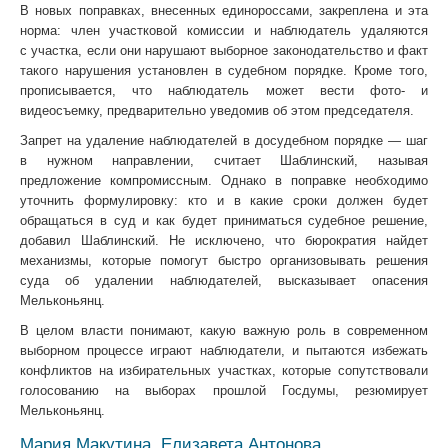
В новых поправках, внесенных единороссами, закреплена и эта
норма: член участковой комиссии и наблюдатель удаляются
с участка, если они нарушают выборное законодательство и факт
такого нарушения установлен в судебном порядке. Кроме того,
прописывается, что наблюдатель может вести фото- и
видеосъемку, предварительно уведомив об этом председателя.
Запрет на удаление наблюдателей в досудебном порядке — шаг
в нужном направлении, считает Шаблинский, называя
предложение компромиссным. Однако в поправке необходимо
уточнить формулировку: кто и в какие сроки должен будет
обращаться в суд и как будет приниматься судебное решение,
добавил Шаблинский. Не исключено, что бюрократия найдет
механизмы, которые помогут быстро организовывать решения
суда об удалении наблюдателей, высказывает опасения
Мельконьянц.
В целом власти понимают, какую важную роль в современном
выборном процессе играют наблюдатели, и пытаются избежать
конфликтов на избирательных участках, которые сопутствовали
голосованию на выборах прошлой Госдумы, резюмирует
Мельконьянц.
Мария Макутина, Елизавета Антонова