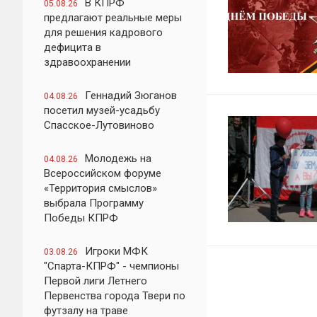
В КПРФ
05.08.26
предлагают реальные меры
для решения кадрового
дефицита в
здравоохранении
Геннадий Зюганов
04.08.26
посетил музей-усадьбу
Спасское-Лутовиново
Молодежь на
04.08.26
Всероссийском форуме
«Территория смыслов»
выбрала Программу
Победы КПРФ
Игроки МФК
03.08.26
"Спарта-КПРФ" - чемпионы
Первой лиги Летнего
Первенства города Твери по
футзалу на траве