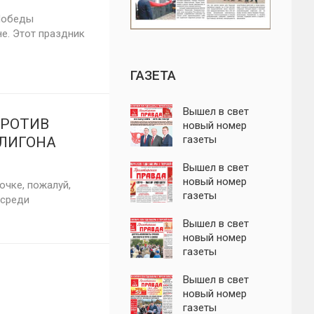
Победы
е. Этот праздник
ГАЗЕТА
Вышел в свет
ПРОТИВ
новый номер
газеты
ЛИГОНА
"Пролетарская
правда"
Вышел в свет
новый номер
очке, пожалуй,
газеты
 среди
"Пролетарская
правда"
Вышел в свет
новый номер
газеты
"Пролетарская
правда"
Вышел в свет
новый номер
газеты