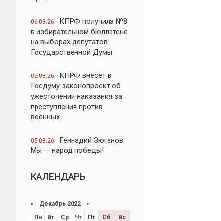
КПРФ получила №8
06.08.26
в избирательном бюллетене
на выборах депутатов
Государственной Думы
КПРФ внесёт в
05.08.26
Госдуму законопроект об
ужесточении наказания за
преступления против
военных
Геннадий Зюганов:
05.08.26
Мы — народ победы!
КАЛЕНДАРЬ
«
Декабрь 2022
»
Пн
Вт
Ср
Чт
Пт
Сб
Вс