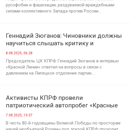
русофобии и фашизации, раздуваемой враждебными
силами коллективного Запада против России...
Геннадий Зюганов: Чиновники должны
научиться слышать критику и
исправляться
8.08.2025, 06:28
Председатель ЦК КПРФ Геннадий Зюганов в интервью
«Красной Линии» ответил на вопросы в связи с
давлением на Липецкое отделение партии....
Активисты КПРФ провели
патриотический автопробег «Красные
крылья Победы» в Селижаровском
7.08.2025, 19:37
округе Тверской области
В честь 80-й годовщины Великой Победы по просторам
нашей необъятной Родины под эгидой КПРФ проходит