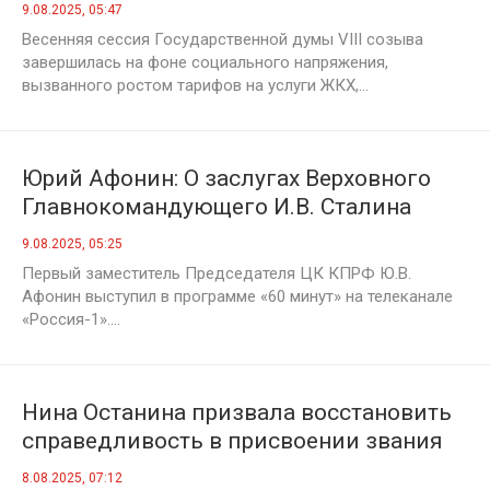
9.08.2025, 05:47
Весенняя сессия Государственной думы VIII созыва
завершилась на фоне социального напряжения,
вызванного ростом тарифов на услуги ЖКХ,...
Юрий Афонин: О заслугах Верховного
Главнокомандующего И.В. Сталина
сегодня вспоминают даже те, кто
9.08.2025, 05:25
раньше боялся вслух произносить его
Первый заместитель Председателя ЦК КПРФ Ю.В.
имя
Афонин выступил в программе «60 минут» на телеканале
«Россия-1»....
Нина Останина призвала восстановить
справедливость в присвоении звания
"Мать-героиня"
8.08.2025, 07:12