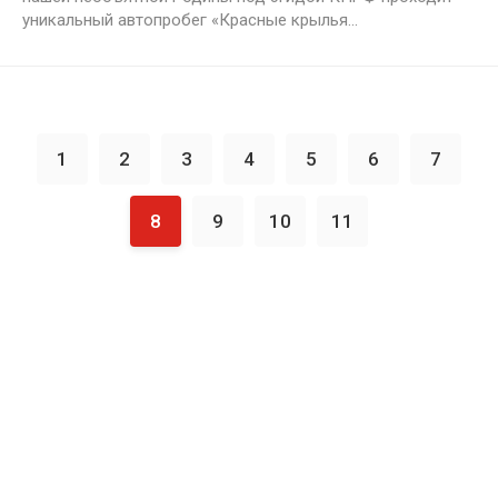
уникальный автопробег «Красные крылья...
1
2
3
4
5
6
7
8
9
10
11