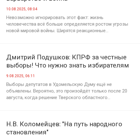
10.08.2025, 08:04
Невозможно игнорировать этот факт: жизнь
человечества всё больше определяется ростом угрозы
новой мировой войны. Ширятся реакционные...
Дмитрий Подушков: КПРФ за честные
выборы! Что нужно знать избирателям
о предстоящей избирательной
9.08.2025, 06:11
кампании в Удомельском
Выборы депутатов в Удомельскую Думу ещё не
муниципальном округе
объявлены. Вероятно, это произойдёт только после 20
августа, когда решение Тверского областного...
Н.В. Коломейцев: "На путь народного
становления"