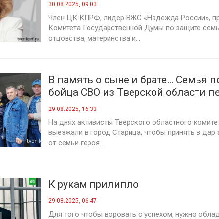
законодательных инициативах в 
30.08.2025, 09:03
осеннюю сессию
Член ЦК КПРФ, лидер ВЖС «Надежда России», п
Комитета Государственной Думы по защите семь
отцовства, материнства и...
В память о сыне и брате… Семья 
бойца СВО из Тверской области п
фронта автомобиль УАЗ
29.08.2025, 16:33
На днях активисты Тверского областного комит
выезжали в город Старица, чтобы принять в дар
от семьи героя...
К рукам прилипло
29.08.2025, 06:47
Для того чтобы воровать с успехом, нужно обла