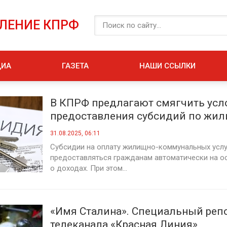
ЕЛЕНИЕ КПРФ
ДИА
ГАЗЕТА
НАШИ ССЫЛКИ
В КПРФ предлагают смягчить усл
предоставления субсидий по жил
коммунальным услугам
31.08.2025, 06:11
Субсидии на оплату жилищно-коммунальных усл
предоставляться гражданам автоматически на о
о доходах. При этом...
«Имя Сталина». Специальный реп
телеканала «Красная Линия»