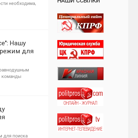
НАШИ ССЫЛКИ
сти необходима,
е": Нашу
 режим для
и раз
 равнодушным
й команды
ду
ля
м для поиска