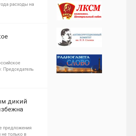
года расходы на
кое
российское
е: Председатель
им дикий
избежна
ие предложения
 не только в