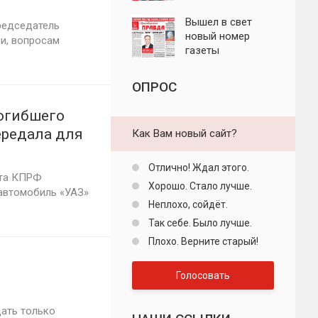
думскую
"Пролетарская
правда"
Вышел в свет
редседатель
новый номер
и, вопросам
газеты
"Пролетарская
правда"
ОПРОС
погибшего
ередала для
Как Вам новый сайт?
Отлично! Ждал этого.
ета КПРФ
Хорошо. Стало лучше.
 автомобиль «УАЗ»
Неплохо, сойдёт.
Так себе. Было лучше.
Плохо. Верните старый!
Голосовать
дать только