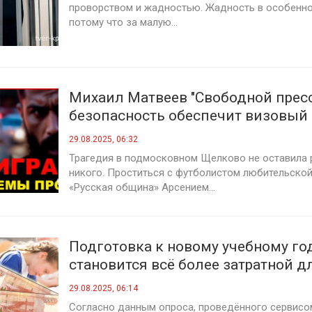
проворством и жадностью. Жадность в особенно
потому что за малую...
Михаил Матвеев "Свободной пресс
безопасность обеспечит визовый
мигрантов и их сокращение в сотн
29.08.2025, 06:32
Трагедия в подмосковном Щелково не оставила
никого. Проститься с футболистом любительско
«Русская община» Арсением...
Подготовка к новому учебному го
становится всё более затратной д
российских семей
29.08.2025, 06:14
Согласно данным опроса, проведённого сервисо