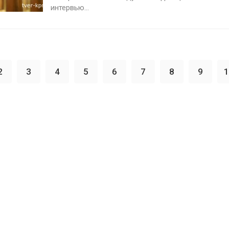
интервью...
2
3
4
5
6
7
8
9
1