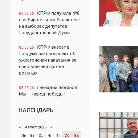
КПРФ получила №8
06.08.26
в избирательном бюллетене
на выборах депутатов
Государственной Думы
КПРФ внесёт в
05.08.26
Госдуму законопроект об
ужесточении наказания за
преступления против
военных
Геннадий Зюганов:
05.08.26
Мы — народ победы!
КАЛЕНДАРЬ
«
Август 2025
»
Пн
Вт
Ср
Чт
Пт
Сб
Вс