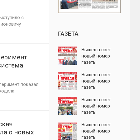
ыступило с
рионовичу
ГАЗЕТА
Вышел в свет
новый номер
перимент
газеты
система
"Пролетарская
ила
правда"
Вышел в свет
новый номер
перимент показал:
газеты
ходила
"Пролетарская
правда"
Вышел в свет
новый номер
газеты
"Пролетарская
ская
правда"
Вышел в свет
новый номер
ала о новых
газеты