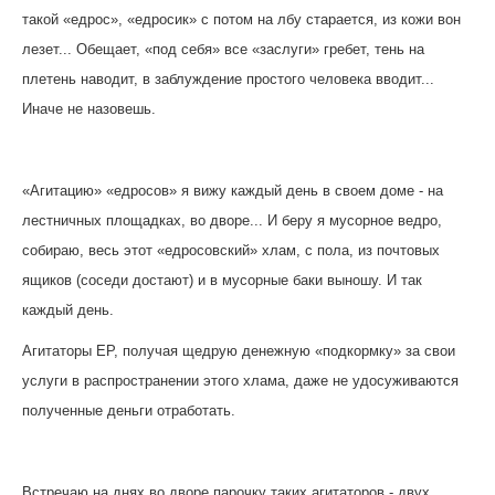
такой «едрос», «едросик» с потом на лбу старается, из кожи вон
лезет... Обещает, «под себя» все «заслуги» гребет, тень на
плетень наводит, в заблуждение простого человека вводит...
Иначе не назовешь.
«Агитацию» «едросов» я вижу каждый день в своем доме - на
лестничных площадках, во дворе... И беру я мусорное ведро,
собираю, весь этот «едросовский» хлам, с пола, из почтовых
ящиков (соседи достают) и в мусорные баки выношу. И так
каждый день.
Агитаторы ЕР, получая щедрую денежную «подкормку» за свои
услуги в распространении этого хлама, даже не удосуживаются
полученные деньги отработать.
Встречаю на днях во дворе парочку таких агитаторов - двух