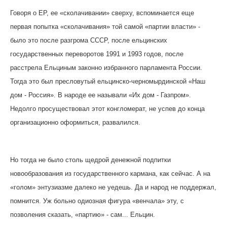
Говоря о ЕР, ее «сколачивании» сверху, вспоминается еще
первая попытка «сколачивания» той самой «партии власти» -
было это после разгрома СССР, после ельцинских
государственных переворотов 1991 и 1993 годов, после
расстрела Ельциным законно избранного парламента России.
Тогда это был пресловутый ельцинско-черномырдинской «Наш
дом - Россия». В народе ее называли «Их дом - Газпром».
Недолго просуществовал этот конгломерат, не успев до конца
организационно оформиться, развалился.
Но тогда не было столь щедрой денежной подпитки
новообразования из государственного кармана, как сейчас. А на
«голом» энтузиазме далеко не уедешь. Да и народ не поддержал,
помнится. Уж больно одиозная фигура «венчала» эту, с
позволения сказать, «партию» - сам... Ельцин.