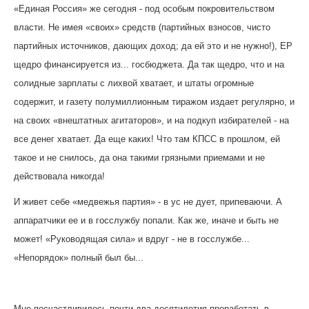
«Единая Россия» же сегодня - под особым покровительством
власти. Не имея «своих» средств (партийных взносов, чисто
партийных источников, дающих доход; да ей это и не нужно!), ЕР
щедро финансируется из... госбюджета. Да так щедро, что и на
солидные зарплаты с лихвой хватает, и штаты огромные
содержит, и газету полумиллионным тиражом издает регулярно, и
на своих «внештатных агитаторов», и на подкуп избирателей - на
все денег хватает. Да еще каких! Что там КПСС в прошлом, ей
такое и не снилось, да она такими грязными приемами и не
действовала никогда!
И живет себе «медвежья партия» - в ус не дует, припеваючи. А
аппаратчики ее и в госслужбу попали. Как же, иначе и быть не
может! «Руководящая сила» и вдруг - не в госслужбе...
«Непорядок» полный был бы...
Мне посчастливилось почти два десятилетия проработать в