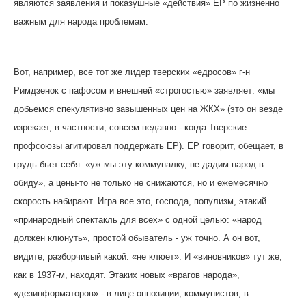
являются заявления и показушные «действия» ЕР по жизненно
важным для народа проблемам.
Вот, например, все тот же лидер тверских «едросов» г-н
Римдзенок с пафосом и внешней «строгостью» заявляет: «мы
добьемся спекулятивно завышенных цен на ЖКХ» (это он везде
изрекает, в частности, совсем недавно - когда Тверские
профсоюзы агитировал поддержать ЕР). ЕР говорит, обещает, в
грудь бьет себя: «уж мы эту коммуналку, не дадим народ в
обиду», а цены-то не только не снижаются, но и ежемесячно
скорость набирают. Игра все это, господа, популизм, этакий
«принародный спектакль для всех» с одной целью: «народ
должен клюнуть», простой обыватель - уж точно. А он вот,
видите, разборчивый какой: «не клюет». И «виновников» тут же,
как в 1937-м, находят. Этаких новых «врагов народа»,
«дезинформаторов» - в лице оппозиции, коммунистов, в