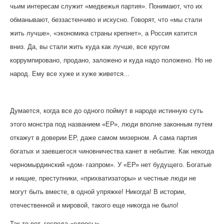
чьим интересам служит «медвежья партия». Понимают, что их
обманывают, беззастенчиво и искусно. Говорят, что «мы стали
жить лучше», «экономика страны крепнет», а Россия катится
вниз. Да, вы стали жить куда как лучше, все кругом
коррумпировано, продано, заложено и куда надо положено. Но не
народ. Ему все хуже и хуже живется...
Думается, когда все до одного поймут в народе истинную суть
этого монстра под названием «ЕР», люди вполне законным путем
откажут в доверии ЕР, даже самом мизерном. А сама партия
богатых и заевшегося чиновничества канет в небытие. Как некогда
черномырдинский «дом- газпром».
У «ЕР» нет будущего.
Богатые
и нищие, преступники, «прихватизаторы» и честные люди
не
могут быть вместе,
в одной упряжке! Никогда! В истории,
отечественной и мировой, такого еще никогда не было!
Так-то вот, господа «едросы»...