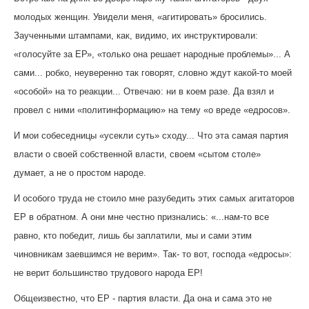
молодых женщин. Увидели меня, «агитировать» бросились.
Заученными штампами, как, видимо, их инструктировали:
«голосуйте за ЕР», «только она решает народные проблемы»... А
сами... робко, неуверенно так говорят, словно ждут какой-то моей
«особой» на то реакции... Отвечаю: ни в коем разе. Да взял и
провел с ними «политинформацию» на тему «о вреде «едросов».
И мои собеседницы «усекли суть» сходу... Что эта самая партия
власти о своей собственной власти, своем «сытом столе»
думает, а не о простом народе.
И особого труда не стоило мне разубедить этих самых агитаторов
ЕР в обратном. А они мне честно признались: «...нам-то все
равно, кто победит, лишь бы заплатили, мы и сами этим
чиновникам заевшимся не верим». Так- то вот, господа «едросы»:
не верит большинство трудового народа ЕР!
Общеизвестно, что ЕР - партия власти. Да она и сама это не