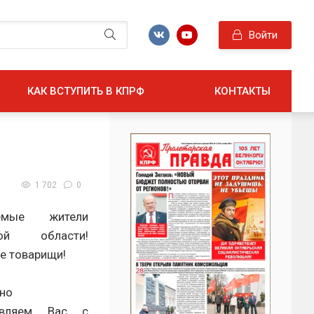
Войти
КАК ВСТУПИТЬ В КПРФ
КОНТАКТЫ
1 702
0
емые жители
кой области!
е товарищи!
но
авляем Вас с