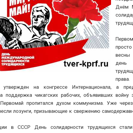
Днём 
солида
трудящ
Перво
прос
весны
ден
трудя
права
 утвержден на конгрессе Интернационала, а пре
ла поддержка чикагских рабочих, объявивших войну э
Первомай пропитался духом коммунизма. Уже через
несли лозунги, призывающие к свержению самодержавн
ции в СССР День солидарности трудящихся стали