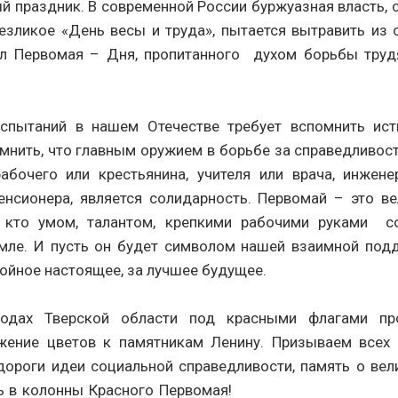
й праздник. В современной России буржуазная власть, 
езликое «День весы и труда», пытается вытравить из
л Первомая – Дня, пропитанного духом борьбы труд
спытаний в нашем Отечестве требует вспомнить ист
мнить, что главным оружием в борьбе за справедливос
абочего или крестьянина, учителя или врача, инжене
енсионера, является солидарность. Первомай – это в
, кто умом, талантом, крепкими рабочими руками с
емле. И пусть он будет символом нашей взаимной под
ойное настоящее, за лучшее будущее.
родах Тверской области под красными флагами про
ожение цветов к памятникам Ленину. Призываем всех
дороги идеи социальной справедливости, память о ве
 в колонны Красного Первомая!