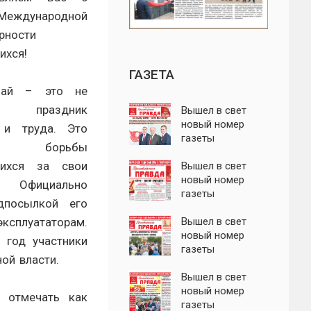
Международной
рности
ихся!
ГАЗЕТА
май – это не
то праздник
Вышел в свет
новый номер
 и труда. Это
газеты
ь борьбы
"Пролетарская
щихся за свои
правда"
Вышел в свет
новый номер
. Официально
газеты
дпосылкой его
"Пролетарская
ксплуататорам.
правда"
Вышел в свет
новый номер
 год участники
газеты
ой власти.
"Пролетарская
правда"
Вышел в свет
новый номер
 отмечать как
газеты