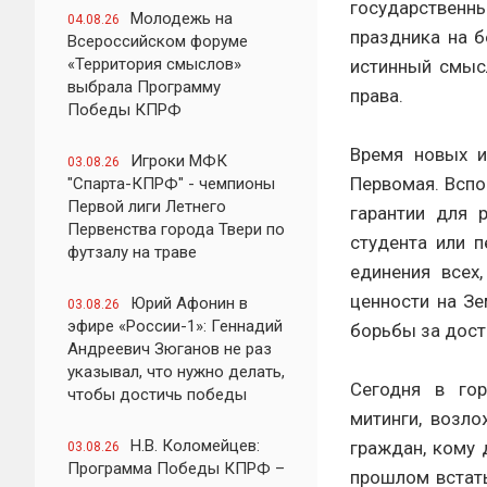
государственны
Молодежь на
04.08.26
праздника на б
Всероссийском форуме
«Территория смыслов»
истинный смыс
выбрала Программу
права.
Победы КПРФ
Время новых и
Игроки МФК
03.08.26
Первомая. Вспо
"Спарта-КПРФ" - чемпионы
Первой лиги Летнего
гарантии для р
Первенства города Твери по
студента или п
футзалу на траве
единения всех
ценности на З
Юрий Афонин в
03.08.26
эфире «России-1»: Геннадий
борьбы за дост
Андреевич Зюганов не раз
указывал, что нужно делать,
Сегодня в го
чтобы достичь победы
митинги, возл
Н.В. Коломейцев:
граждан, кому 
03.08.26
Программа Победы КПРФ –
прошлом встать