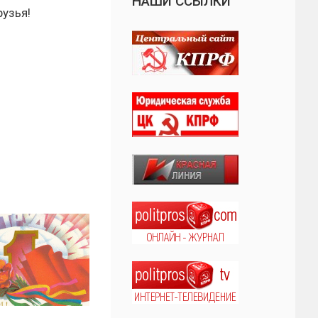
НАШИ ССЫЛКИ
рузья!