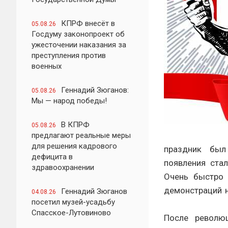
КПРФ внесёт в
05.08.26
Госдуму законопроект об
ужесточении наказания за
преступления против
военных
Геннадий Зюганов:
05.08.26
Мы — народ победы!
В КПРФ
05.08.26
предлагают реальные меры
для решения кадрового
праздник был
дефицита в
появления ста
здравоохранении
Очень быстро 
демонстраций 
Геннадий Зюганов
04.08.26
посетил музей-усадьбу
Спасское-Лутовиново
После револю