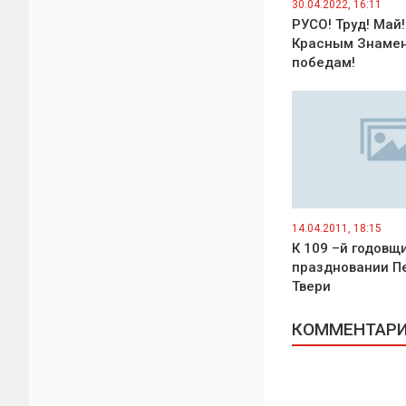
30.04.2022, 16:11
РУСО! Труд! Май!
Красным Знамен
победам!
14.04.2011, 18:15
К 109 –й годовщ
праздновании П
Твери
КОММЕНТАРИИ