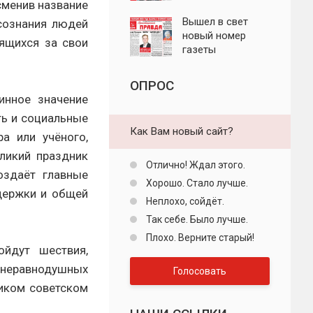
сменив название
"Пролетарская
правда"
Вышел в свет
 сознания людей
новый номер
ящихся за свои
газеты
"Пролетарская
правда"
ОПРОС
инное значение
ть и социальные
Как Вам новый сайт?
ра или учёного,
еликий праздник
Отлично! Ждал этого.
оздаёт главные
Хорошо. Стало лучше.
держки и общей
Неплохо, сойдёт.
Так себе. Было лучше.
Плохо. Верните старый!
йдут шествия,
 неравнодушных
Голосовать
ликом советском