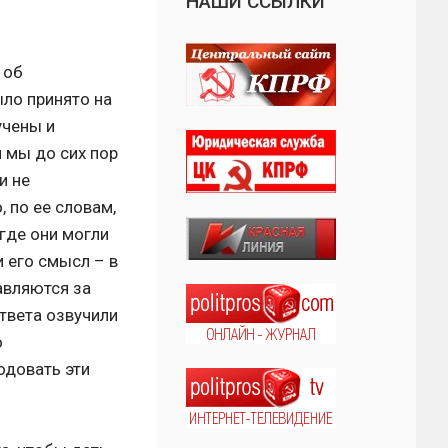
НАШИ ССЫЛКИ
 об
ыло принято на
учены и
 мы до сих пор
и не
 по ее словам,
где они могли
и его смысл – в
авляются за
твета озвучили
о
одовать эти