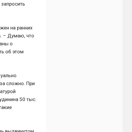
а запросить
жен на ранних
. – Думаю, что
аны о
ть об этом
зуально
за сложно. При
ратурой
удинина 50 тыс.
такие
овь выдвинутом