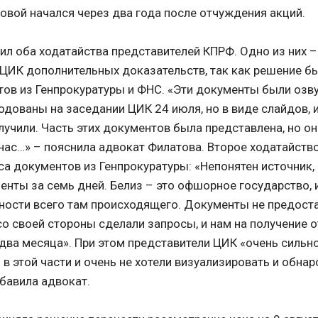
ковой начался через два года после отчуждения акций.
ил оба ходатайства представителей КПРФ. Одно из них –
 ЦИК дополнительных доказательств, так как решение б
тов из Генпрокуратуры и ФНС. «Эти документы были озв
одованы на заседании ЦИК 24 июля, но в виде слайдов, и
олучили. Часть этих документов была представлена, но он
нас…» – пояснила адвокат Филатова. Второе ходатайство,
са документов из Генпрокуратуры: «Непонятен источник, 
енты за семь дней. Белиз – это офшорное государство, 
ости всего там происходящего. Документы не предост
со своей стороны сделали запросы, и нам на получение о
-два месяца». При этом представители ЦИК «очень сильн
в этой части и очень не хотели визуализировать и обнар
обавила адвокат.