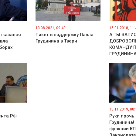
13.08.2021, 09:40
15.01.2018, 11:
отказался
Пикет в поддержку Павла
А ТЫ ЗАПИ
авла
Грудинина в Твери
ДОБРОВОЛ
борах
КОМАНДУ 
ГРУДИНИНА
18.11.2019, 08:
ента РФ
Руки прочь 
Грудинина!
фракции КП
Законодате