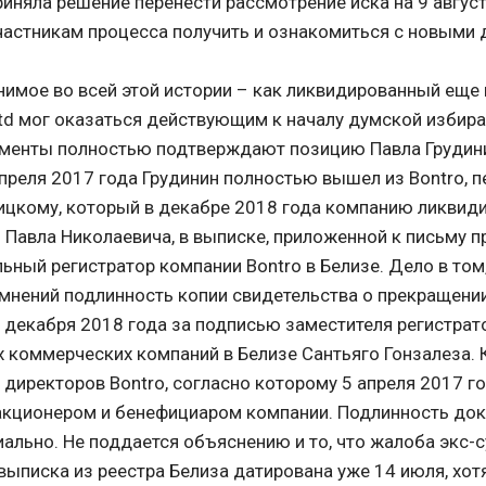
риняла решение перенести рассмотрение иска на 9 август
астникам процесса получить и ознакомиться с новыми 
имое во всей этой истории – как ликвидированный еще 
td мог оказаться действующим к началу думской избир
менты полностью подтверждают позицию Павла Грудинин
апреля 2017 года Грудинин полностью вышел из Bontro, п
цкому, который в декабре 2018 года компанию ликвид
ю Павла Николаевича, в выписке, приложенной к письму п
ьный регистратор компании Bontro в Белизе. Дело в том,
мнений подлинность копии свидетельства о прекращени
27 декабря 2018 года за подписью заместителя регистрат
коммерческих компаний в Белизе Сантьяго Гонзалеза. К
 директоров Bontro, согласно которому 5 апреля 2017 г
акционером и бенефициаром компании. Подлинность до
иально. Не поддается объяснению и то, что жалоба экс-с
выписка из реестра Белиза датирована уже 14 июля, хотя