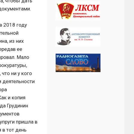
а, чтобы дать
документами.
в 2018 году
ательной
а, из них
ередав ее
ировал. Мало
рокуратуры,
 что ни у кого
и деятельности
ора
ак и копия
ода Грудинин
кументов
упруги пришла в
 в тот день