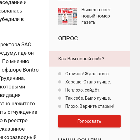
заседание и
"Пролетарская
правда"
Вышел в свет
ссылалась
новый номер
 убедили в
газеты
"Пролетарская
правда"
ОПРОС
иректора ЗАО
сдуму, где он
Как Вам новый сайт?
. По мнению
м офшоре Bontro
Отлично! Ждал этого.
Грудинина,
Хорошо. Стало лучше.
 которыми
Неплохо, сойдёт.
квидация
Так себе. Было лучше.
стно нажитого
Плохо. Верните старый!
ить отчуждение
 в реестре.
Голосовать
 сказанное
 бракоразводный