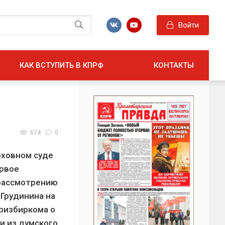
Войти
КАК ВСТУПИТЬ В КПРФ
КОНТАКТЫ
674
0
рховном суде
рвое
 рассмотрению
Грудинина на
ризбиркома о
и из думского