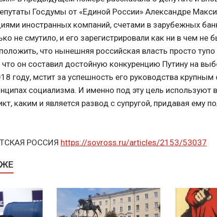
епутаты Госдумы от «Единой России» Александре Макси
ями иностранных компаний, счетами в зарубежных банк
ко не смутило, и его зарегистрировали как ни в чем не 
положить, что нынешняя российская власть просто тупо
о, что он составил достойную конкуренцию Путину на вы
018 году, мстит за успешность его руководства крупным
нципах социализма. И именно под эту цель используют 
т, каким и является развод с супругой, придавая ему п
ЕТСКАЯ РОССИЯ
https://sovross.ru/articles/2153/53037
КЖЕ