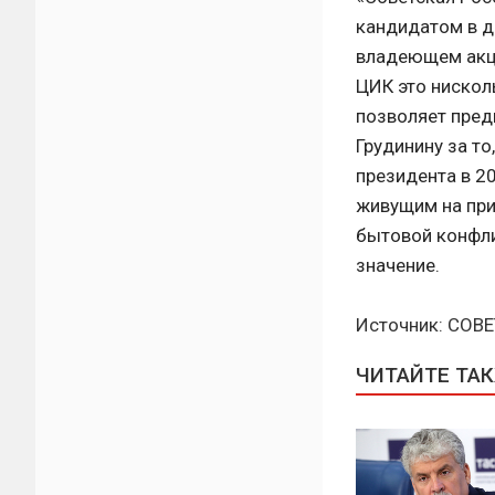
кандидатом в д
владеющем акци
ЦИК это нисколь
позволяет пред
Грудинину за т
президента в 2
живущим на при
бытовой конфлик
значение.
Источник: СОВ
ЧИТАЙТЕ ТА