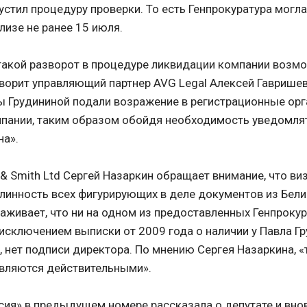
устил процедуру проверки. То есть Генпрокуратура могл
лизе не ранее 15 июля.
такой разворот в процедуре ликвидации компании возмо
говорит управляющий партнер AVG Legal Алексей Гавришев
 Грудининой подали возражение в регистрационные орг
пании, таким образом обойдя необходимость уведомля
на».
& Smith Ltd Сергей Назаркин обращает внимание, что ви
линность всех фигурирующих в деле документов из Бели
раживает, что ни на одном из предоставленных Генпроку
 исключением выписки от 2009 года о наличии у Павла Гр
, нет подписи директора. По мнению Сергея Назаркина, «
вляются действительными».
сия» в предыдущем номере рассказала о депутате и вн