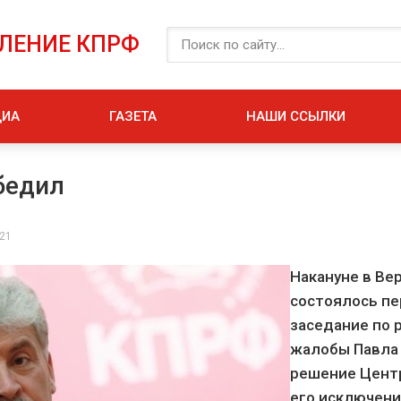
ЕЛЕНИЕ КПРФ
ДИА
ГАЗЕТА
НАШИ ССЫЛКИ
бедил
021
Накануне в Ве
состоялось пе
заседание по
жалобы Павла 
решение Цент
его исключени