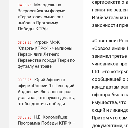
сертификата о 
Молодежь на
04.08.26
принятие решен
Всероссийском форуме
«Территория смыслов»
Избирательная 
выбрала Программу
законности при
Победы КПРФ
«Советская Рос
Игроки МФК
03.08.26
«Совхоз имени 
"Спарта-КПРФ" - чемпионы
Первой лиги Летнего
занимал третье
Первенства города Твери по
чиновников про
футзалу на траве
Ltd. Это «откры
сообщившей о 
Юрий Афонин в
03.08.26
эфире «России-1»: Геннадий
кандидатам зап
Андреевич Зюганов не раз
офшора была за
указывал, что нужно делать,
имущества, что
чтобы достичь победы
акций и ликвид
Н.В. Коломейцев:
Притом что сам
03.08.26
Программа Победы КПРФ –
документами, чт