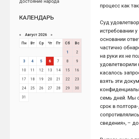
достояние народа
процесс как та
КАЛЕНДАРЬ
Суд удовлетвор
истребовании у
«
Август 2026 »
основании отве
Пн
Вт
Ср
Чт
Пт
Сб
Вс
частично обнар
1
2
на руки их не п
3
4
5
6
7
8
9
удовлетворили 
10
11
12
13
14
15
16
касалось запро
17
18
19
20
21
22
23
взять эти докум
24
25
26
27
28
29
30
конфиденциальн
семь дней. Мы 
31
срок в полтора
сопротивлялись 
сведения», – д