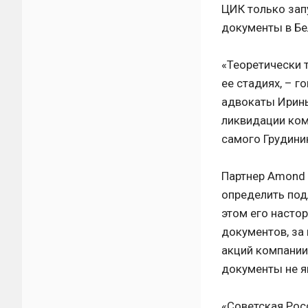
ЦИК только зап
документы в Бе
«Теоретически 
ее стадиях, – 
адвокаты Ирины
ликвидации ком
самого Грудини
Партнер Amond 
определить под
этом его насто
документов, за
акций компании
документы не я
«Советская Рос