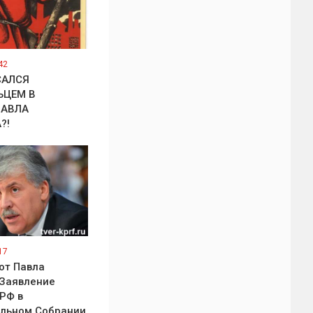
42
САЛСЯ
ЬЦЕМ В
ПАВЛА
?!
17
от Павла
 Заявление
РФ в
льном Собрании