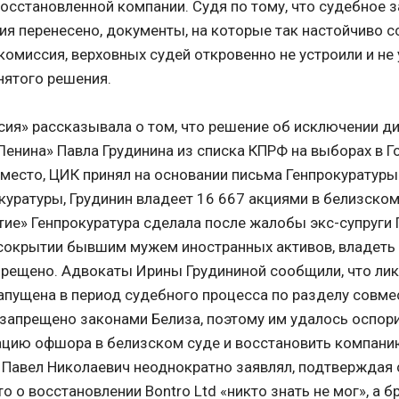
восстановленной компании. Судя по тому, что судебное 
ия перенесено, документы, на которые так настойчиво 
комиссия, верховных судей откровенно не устроили и не
нятого решения.
сия» рассказывала о том, что решение об исключении д
Ленина» Павла Грудинина из списка КПРФ на выборах в Го
 место, ЦИК принял на основании письма Генпрокуратуры
куратуры, Грудинин владеет 16 667 акциями в белизско
тие» Генпрокуратура сделала после жалобы экс-супруги 
сокрытии бывшим мужем иностранных активов, владеть
рещено. Адвокаты Ирины Грудининой сообщили, что ли
пущена в период судебного процесса по разделу совме
 запрещено законами Белиза, поэтому им удалось оспор
ацию офшора в белизском суде и восстановить компанию
 Павел Николаевич неоднократно заявлял, подтверждая
о о восстановлении Bontro Ltd «никто знать не мог», а