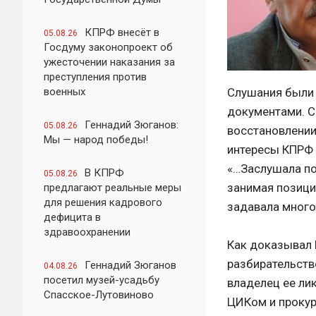
КПРФ внесёт в
05.08.26
Госдуму законопроект об
ужесточении наказания за
преступления против
военных
Слушания были 
документами. С
Геннадий Зюганов:
05.08.26
восстановлении
Мы — народ победы!
интересы КПРФ и
«…Заслушала поз
В КПРФ
05.08.26
занимая позици
предлагают реальные меры
для решения кадрового
задавала много
дефицита в
здравоохранении
Как доказывал 
разбирательстве
Геннадий Зюганов
04.08.26
посетил музей-усадьбу
владелец ее ли
Спасское-Лутовиново
ЦИКом и проку