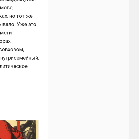
мове,
ах, но тот же
бывало. Уже это
 мстит
борах
 совхозом,
внутрисемейный,
олитическое