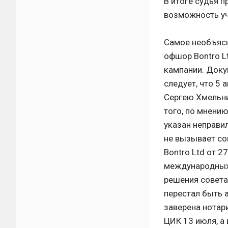
В итоге судья п
возможность уч
Самое необъясн
офшор Bontro L
кампании. Доку
следует, что 5 
Сергею Хмельни
того, по мнени
указан неправил
не вызывает со
Bontro Ltd от 
международных 
решения совета
перестал быть 
заверена нотар
ЦИК 13 июля, а 