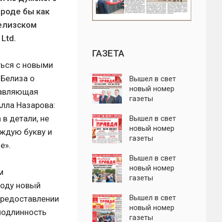
вроде бы как
белизском
Ltd.
ГАЗЕТА
ться с новыми
 Белиза о
Вышел в свет
новый номер
тавляющая
газеты
Алла Назарова:
"Пролетарская
в детали, не
правда"
Вышел в свет
новый номер
аждую букву и
газеты
е».
"Пролетарская
правда"
Вышел в свет
новый номер
м
газеты
году новый
"Пролетарская
правда"
Вышел в свет
предоставлении
новый номер
подлинность
газеты