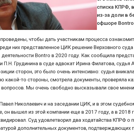
списка КПРФ, 
из-за доли в 
офшоре Bontro 
проведены, чтобы дать участникам процесса ознакоми
реди них представленное ЦИК решение Верховного суда
 деятельности Bontro в 2020 году. Как сообщила предс
 П.Н. Грудинина в суде адвокат Ирина Филатова, судья 
иции сторон, это было очень интенсивно: судья вникала 
ю какой-то стороны, смотрела документы, проверяла к
 вопросов. Мы очень свободно высказывали свое мнени
Павел Николаевич и на заседании ЦИК, и в этом судебно
, он вышел из этой компании еще в 2017 году, а в 2018 
квидировал. Суд удовлетворил два ходатайства КПРФ о 
ратурой дополнительных документов, подтверждающих 