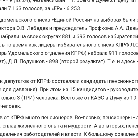
Р» - 9 (из 24), независимый – 1. Всего в Думе 21 депутат
ли 7.163 голосов, за «ЕР» - 6.253.
домельского списка «Единой России» на выборах были 
ктора О.В. Лебедев и председатель Профкома А.А. Давы
 набрали на своих округах 881 и 693 голосов избирателей
, в то время как лидеры избирательного списка КПРФ Л.
арь Удомельского отделения КПРФ) набрала 911 голосо
т), Д.Л. Подушков - 898 (второй результат). Т.е. и здес
к депутатов от КПРФ составляли кандидаты пенсионного
 для давления). При этом из 15 кандидатов - руководит
олько 3 (ТРИ) человека. Всего же от КАЭС в Думу из 19
 человек.
в от КПРФ много пенсионеров. Во-первых, пенсионеры - 
, сплав жизненного опыта и мудрости. А во-вторых, пен
давления работодателей и власти. К большому сожалени