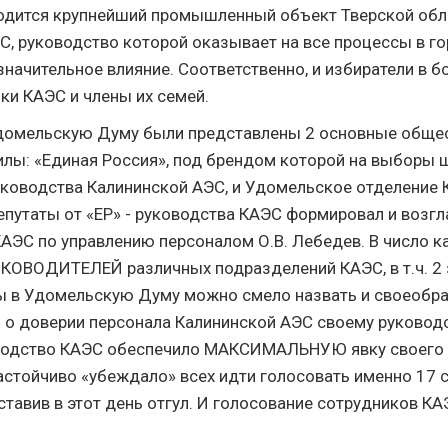
ходится крупнейший промышленный объект Тверской обл
, руководство которой оказывает на все процессы в гор
 значительное влияние. Соответственно, и избиратели в 
ки КАЭС и члены их семей.
Удомельскую Думу были представлены 2 основные обще
илы: «Единая Россия», под брендом которой на выборы 
оводства Калининской АЭС, и Удомельское отделение К
епутаты от «ЕР» - руководства КАЭС формировал и возгл
АЭС по управлению персоналом О.В. Лебедев. В число 
КОВОДИТЕЛЕЙ различных подразделений КАЭС, в т.ч. 2 
ы в Удомельскую Думу можно смело назвать и своеобр
о доверии персонала Калининской АЭС своему руководс
оводство КАЭС обеспечило МАКСИМАЛЬНУЮ явку своего 
астойчиво «убеждало» всех идти голосовать именно 17 с
ставив в этот день отгул. И голосование сотрудников К