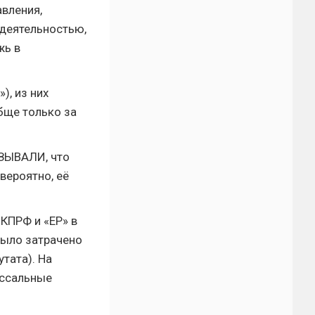
авления,
 деятельностью,
жь в
), из них
бще только за
АЗЫВАЛИ, что
 вероятно, её
 КПРФ и «ЕР» в
было затрачено
утата). На
оссальные