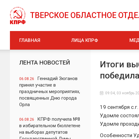
ТВЕРСКОЕ ОБЛАСТНОЕ ОТД
ГЛАВНАЯ
ЛИЦА КПРФ
МЕ
ЛЕНТА НОВОСТЕЙ
Итоги вы
победил
Геннадий Зюганов
06.08.26
принял участие в
праздничных мероприятиях,
09:04, 03 ноябрь 2
посвященных Дню города
Орла
19 сентября с.
Удомле состояли
КПРФ получила №8
06.08.26
Удомле проход
в избирательном бюллетене
на выборах депутатов
Особенности Уд
Государственной Думы