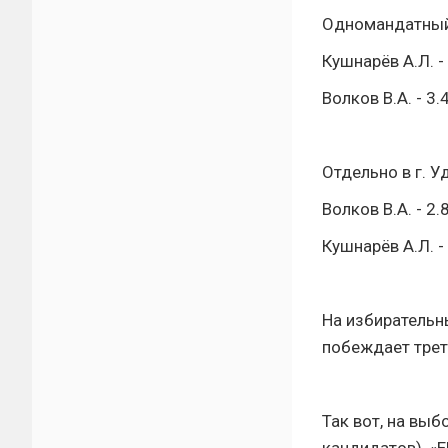
Одномандатный 
Кушнарёв А.Л. -
Волков В.А. - 3
Отдельно в г. У
Волков В.А. - 2.
Кушнарёв А.Л. -
На избирательн
побеждает трет
Так вот, на вы