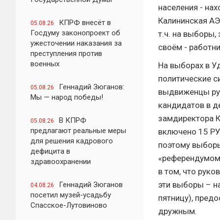
населения - на
Калининская АЭС
КПРФ внесёт в
05.08.26
Госдуму законопроект об
т.ч. на выборы,
ужесточении наказания за
своём - работни
преступления против
военных
На выборах в 
политические с
Геннадий Зюганов:
05.08.26
выдвиженцы рук
Мы — народ победы!
кандидатов в д
замдиректора К
В КПРФ
05.08.26
предлагают реальные меры
включено 15 РУ
для решения кадрового
поэтому выбор
дефицита в
«референдумом 
здравоохранении
в том, что рук
эти выборы – н
Геннадий Зюганов
04.08.26
посетил музей-усадьбу
пятницу), предо
Спасское-Лутовиново
дружным.