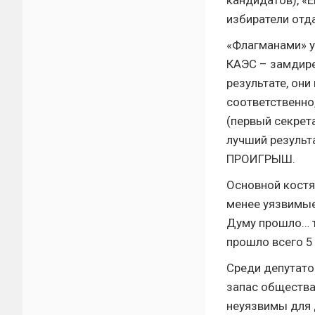
кандидатов), «Е
избиратели отда
«Флагманами» у
КАЭС – замдире
результате, они
соответственно
(первый секрет
лучший результа
ПРОИГРЫШ.
Основной костя
менее уязвимые
Думу прошло… т
прошло всего 5
Среди депутато
запас общества
неуязвимы для 