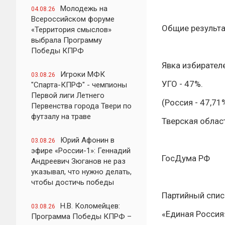
Молодежь на
04.08.26
Всероссийском форуме
Общие результа
«Территория смыслов»
выбрала Программу
Победы КПРФ
Явка избирател
Игроки МФК
03.08.26
УГО - 47%.
"Спарта-КПРФ" - чемпионы
Первой лиги Летнего
(Россия - 47,71
Первенства города Твери по
футзалу на траве
Тверская област
Юрий Афонин в
03.08.26
эфире «России-1»: Геннадий
ГосДума РФ
Андреевич Зюганов не раз
указывал, что нужно делать,
чтобы достичь победы
Партийный спис
Н.В. Коломейцев:
03.08.26
«Единая Россия»
Программа Победы КПРФ –