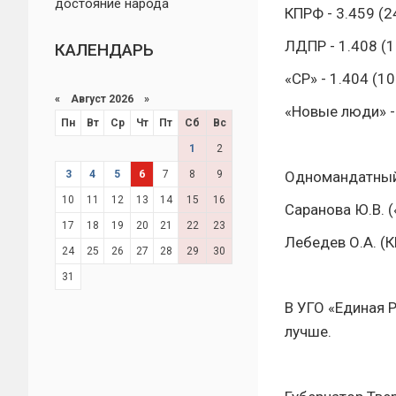
достояние народа
КПРФ - 3.459 (2
ЛДПР - 1.408 (
КАЛЕНДАРЬ
«СР» - 1.404 (10
«
Август 2026 »
«Новые люди» -
Пн
Вт
Ср
Чт
Пт
Сб
Вс
1
2
3
4
5
6
7
8
9
Одномандатный
10
11
12
13
14
15
16
Саранова Ю.В. («
17
18
19
20
21
22
23
Лебедев О.А. (К
24
25
26
27
28
29
30
31
В УГО «Единая 
лучше.