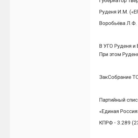
Губернатор Тве
Руденя И.М. («ЕР
Воробьёва Л.Ф. 
В УГО Руденя и 
При этом Руден
ЗакСобрание ТО
Партийный спис
«Единая Россия»
КПРФ - 3.289 (2