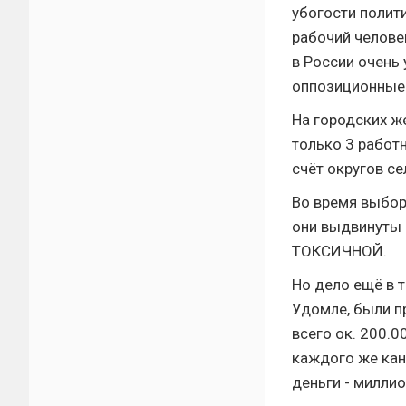
убогости полит
рабочий челове
в России очень 
оппозиционные 
На городских же
только 3 работ
счёт округов се
Во время выбор
они выдвинуты о
ТОКСИЧНОЙ.
Но дело ещё в 
Удомле, были п
всего ок. 200.0
каждого же кан
деньги - милли