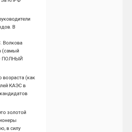
. За КПРФ
руководители
дов. В
С. Волкова
в (самый
ь - ПОЛНЫЙ
 возраста (как
елей КАЭС в
 кандидатов
это золотой
сионеры
ю, в силу