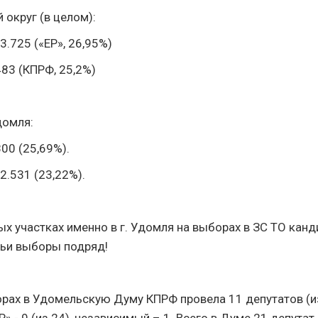
округ (в целом):
 3.725 («ЕР», 26,95%)
.483 (КПРФ, 25,2%)
домля:
800 (25,69%).
 2.531 (23,22%).
ых участках именно в г. Удомля на выборах в ЗС ТО кан
ьи выборы подряд!
борах в Удомельскую Думу КПРФ провела 11 депутатов (и