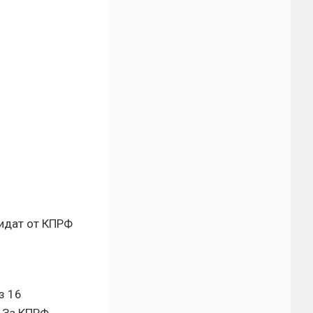
дидат от КПРФ
з 16