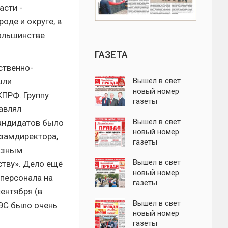
асти -
оде и округе, в
большинстве
ГАЗЕТА
ственно-
шли
Вышел в свет
новый номер
ПРФ. Группу
газеты
авлял
"Пролетарская
правда"
Вышел в свет
кандидатов было
новый номер
замдиректора,
газеты
азным
"Пролетарская
правда"
Вышел в свет
тву». Дело ещё
новый номер
персонала на
газеты
ентября (в
"Пролетарская
правда"
Вышел в свет
АЭС было очень
новый номер
газеты