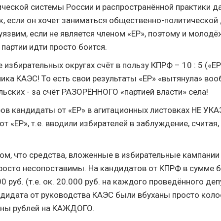
ической системы России и распространённой практики д
к, если он хочет заниматься общественно-политической
уязвим, если не является членом «ЕР», поэтому и молодё
партии идти просто боится.
 избирательных округах счёт в пользу КПРФ – 10 : 5 («ЕР»
ника КАЭС! То есть свои результаты «ЕР» «вытянула» воо
льских - за счёт РАЗОРЁННОГО «партией власти» села!
ов кандидаты от «ЕР» в агитационных листовках НЕ УК
т «ЕР», т.е. вводили избирателей в заблуждение, считая,
том, что средства, вложенные в избирательные кампании
росто несопоставимы. На кандидатов от КПРФ в сумме 
00 руб. (т.е. ок. 20.000 руб. на каждого проведённого деп
дидата от руководства КАЭС были вбуханы просто кол
оны рублей на КАЖДОГО.