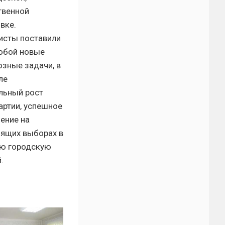
твенной
вке.
исты поставили
обой новые
зные задачи, в
ле
льный рост
артии, успешное
ение на
ящих выборах в
ую городскую
.