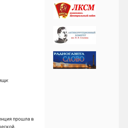
ищи:
нция прошла в
еской,