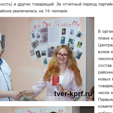
ность) и других товарищей. За отчётный период партий
айона увеличилась на 16 человек.
В орга
плане 
Центра
взяли к
омолож
состав
районн
новых 
товари
числе 
Первым
комите