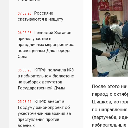
Россияне
07.08.26
скатываются в нищету
Геннадий Зюганов
06.08.26
принял участие в
праздничных мероприятиях,
посвященных Дню города
Орла
КПРФ получила №8
06.08.26
в избирательном бюллетене
на выборах депутатов
После этого на
Государственной Думы
период с октяб
КПРФ внесёт в
Шишков, котор
05.08.26
Госдуму законопроект об
по направления
ужесточении наказания за
(партучеба, ид
преступления против
избирательные 
военных