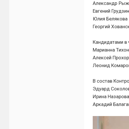
Александр Рыже
Евгений Грудзи
Юлия Белякова 
Георгий Хованс
Кандидатами в 
Марианна Тихо
Алексей Прохо
Леонид Комаро
В состав Контр
Эдуард Соколов
Ирина Назаров
Аркадий Балага