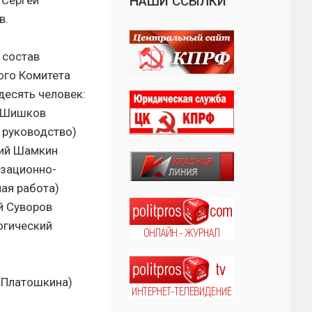
 Сергей
НАШИ ССЫЛКИ
в.
 состав
ого Комитета
десять человек:
 Шишков
 руководство)
ий Шамкин
изационно-
ная работа)
й Суворов
огический
 Платошкина)