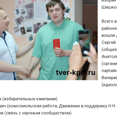
избран
Шишко
Всего в
районн
вошли 
Сергей
(общее
Анатол
(орган
партий
Валери
(идеол
 (избирательные кампании)
ич (комсомольская работа, Движение в поддержку Н.Н.
в (связь с научным сообществом)