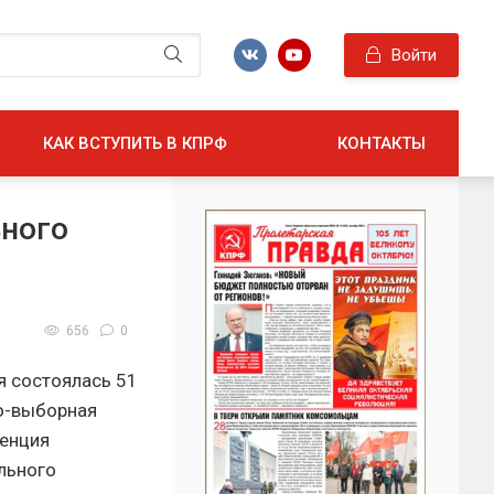
Войти
КАК ВСТУПИТЬ В КПРФ
КОНТАКТЫ
ного
656
0
я состоялась 51
о-выборная
енция
льного