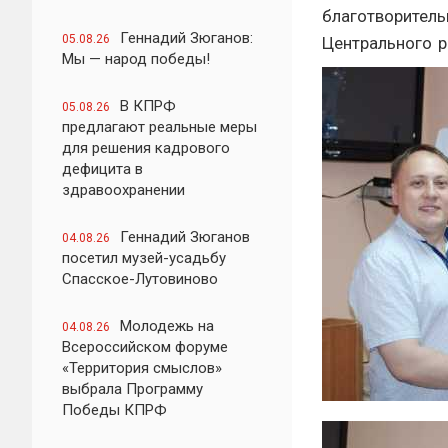
благотворитель
Геннадий Зюганов:
05.08.26
Центрального р
Мы — народ победы!
В КПРФ
05.08.26
предлагают реальные меры
для решения кадрового
дефицита в
здравоохранении
Геннадий Зюганов
04.08.26
посетил музей-усадьбу
Спасское-Лутовиново
Молодежь на
04.08.26
Всероссийском форуме
«Территория смыслов»
выбрала Программу
Победы КПРФ