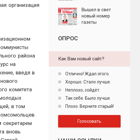
"Пролетарская
ная организация
правда"
Вышел в свет
новый номер
газеты
"Пролетарская
правда"
ОПРОС
низационном
коммунисты
льного района
Как Вам новый сайт?
урс на
ение, введя в
Отлично! Ждал этого.
 нового
Хорошо. Стало лучше.
ого комитета
Неплохо, сойдёт.
молодых
Так себе. Было лучше.
щей, в том
Плохо. Верните старый!
комсомольцев.
Голосовать
 секретарем
та вновь