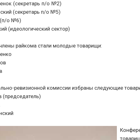
нок (секретарь п/о №2)
нский (секретарь п/о №5)
(п/о №6)
кий (идеологический сектор)
члены райкома стали молодые товарищи:
ненко
ров
в
ольно-ревизионной комиссии избраны следующие товар
 (председатель)
а
нский
Конфере
товарищ