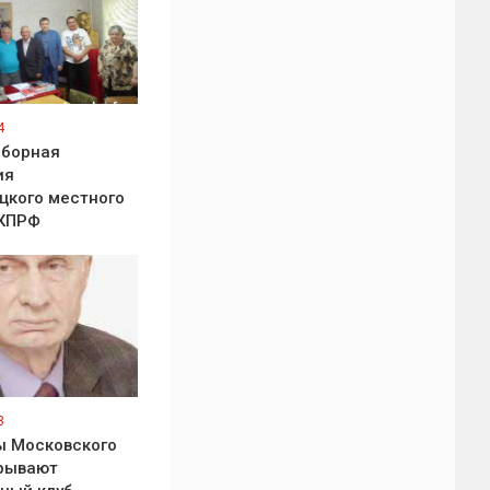
4
ыборная
ия
кого местного
 КПРФ
8
ы Московского
рывают