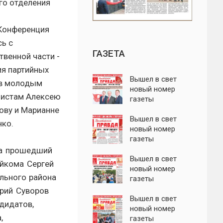
го отделения
 Конференция
сь с
ГАЗЕТА
твенной части -
ия партийных
Вышел в свет
в молодым
новый номер
истам Алексею
газеты
"Пролетарская
ову и Марианне
правда"
Вышел в свет
нко.
новый номер
газеты
"Пролетарская
за прошедший
правда"
Вышел в свет
айкома Сергей
новый номер
льного района
газеты
"Пролетарская
ерий Суворов
правда"
Вышел в свет
дидатов,
новый номер
,
газеты