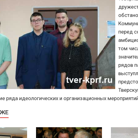
дружес
обстано
Коммун
перед с
амбицио
том чис
значите
рядов п
выступл
предсто
Тверск
ие ряда идеологических и организационных мероприятий
КЖЕ