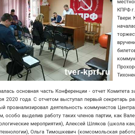
местно
КПРФ г.
Твери.
начала
торжес
вручен
билето
коммун
Прохор
Тихоне
чалась основная часть Конференции - отчет Комитета 
ря 2020 года. С отчетом выступал первый секретарь р
ый проанализировал деятельность коммунистов Центра
м, особо выделив работу таких членов партии, как Вал
еологические мероприятия), Алексей Шляков (школа кан
технологии), Ольга Тимошкевич (комсомольская работа