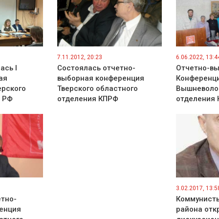
7.11.2012, 20:23
6.06.2022, 13:4
ась I
Состоялась отчетно-
Отчетно-в
ая
выборная конференция
Конференц
ерского
Тверского областного
Вышневолоц
 РФ
отделения КПРФ
отделения
3.02.2017, 13:5
ётно-
Коммунист
енция
района отк