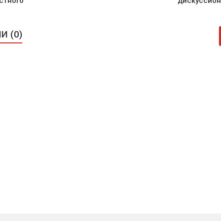
стного
дискуссион
 (0)