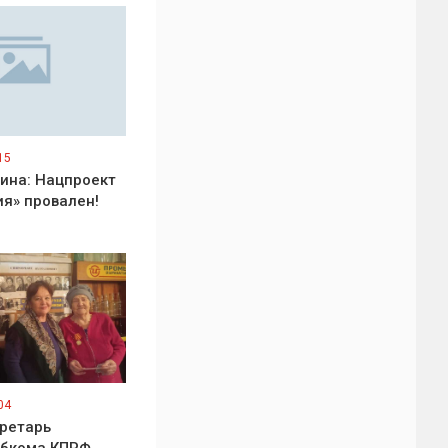
15
ина: Нацпроект
я» провален!
04
ретарь