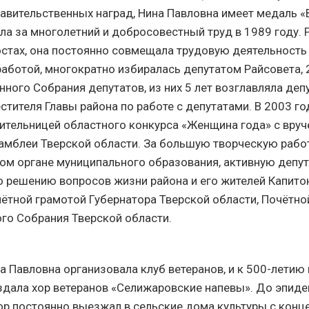
авительственных наград, Нина Павловна имеет медаль «В
ла за многолетний и добросовестный труд в 1989 году. 
стах, она постоянно совмещала трудовую деятельность
аботой, многократно избиралась депутатом Райсовета, 
ного Собрания депутатов, из них 5 лет возглавляла деп
стителя Главы района по работе с депутатами. В 2003 г
ительницей областного конкурса «Женщина года» с вру
амблеи Тверской области. За большую творческую работ
ом органе муниципального образования, активную депу
о решению вопросов жизни района и его жителей Капитон
ётной грамотой Губернатора Тверской области, Почётно
го Собрания Тверской области.
а Павловна организовала клуб ветеранов, и к 500-летию
дала хор ветеранов «Селижаровские напевы». До эпид
ор постоянно выезжал в сельские дома культуры с конц