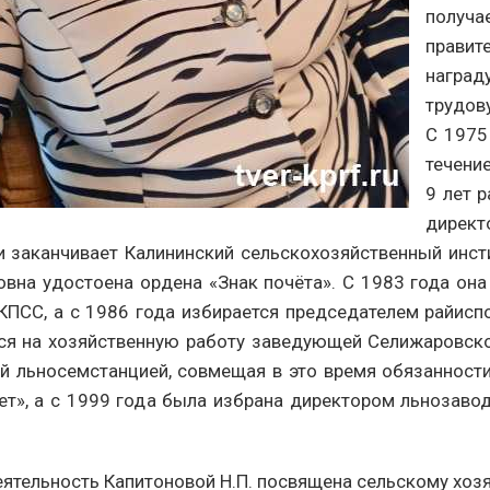
получа
правит
наград
трудов
С 1975
течени
9 лет 
директ
и заканчивает Калининский сельскохозяйственный инсти
овна удостоена ордена «Знак почёта». С 1983 года она
КПСС, а с 1986 года избирается председателем райисп
тся на хозяйственную работу заведующей Селижаровск
й льносемстанцией, совмещая в это время обязанност
ет», а с 1999 года была избрана директором льнозавод
еятельность Капитоновой Н.П. посвящена сельскому хозя