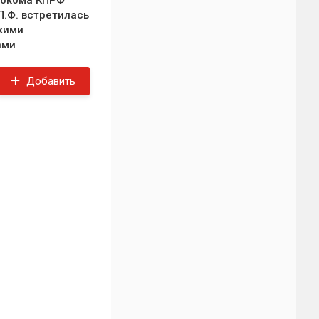
обкома КПРФ
Л.Ф. встретилась
кими
ами
Добавить