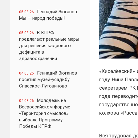
Геннадий Зюганов:
05.08.26
Мы — народ победы!
В КПРФ
05.08.26
предлагают реальные меры
для решения кадрового
дефицита в
здравоохранении
«Киселёвский» 
Геннадий Зюганов
04.08.26
году Нина Павл
посетил музей-усадьбу
Спасское-Лутовиново
секретарём РК 
года переводи
Молодежь на
04.08.26
государственно
Всероссийском форуме
колхоза «Рассв
«Территория смыслов»
выбрала Программу
Победы КПРФ
Вся трудовая д