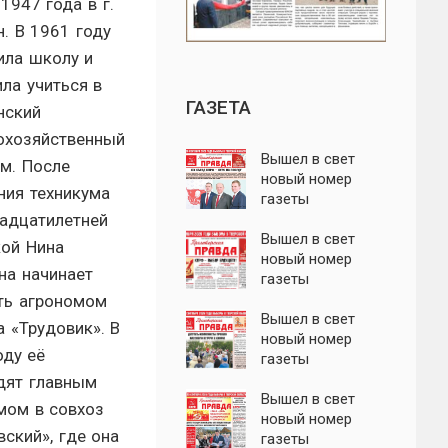
1947 года в г.
н. В 1961 году
ила школу и
ила учиться в
ГАЗЕТА
нский
охозяйственный
Вышел в свет
ум. После
новый номер
ния техникума
газеты
адцатилетней
"Пролетарская
правда"
Вышел в свет
ой Нина
новый номер
на начинает
газеты
"Пролетарская
ть агрономом
правда"
Вышел в свет
а «Трудовик». В
новый номер
оду её
газеты
"Пролетарская
дят главным
правда"
Вышел в свет
мом в совхоз
новый номер
вский», где она
газеты