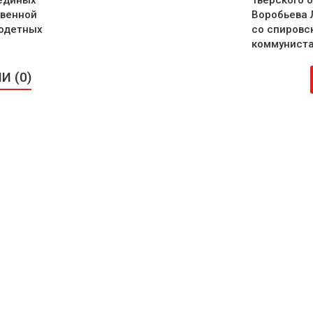
 единых
Тверского 
твенной
Воробьева 
одетных
со спировс
коммунист
 (0)