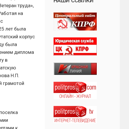
НАШИ ССЫЛКИ
етеран труда»,
Работая на
 с
25 лет была
утатский корпус
оду была
чением диплома
у в
татскую
ова Н.П.
й грамотой
 поселка
емии
ертами к