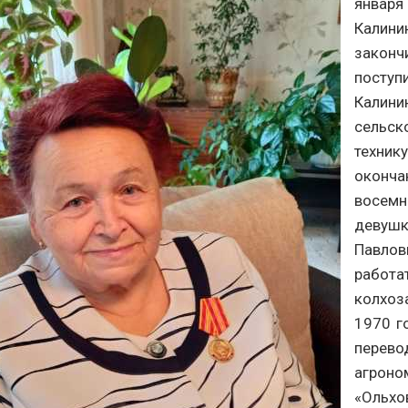
января 
Калини
законч
поступ
Калини
сельск
техник
оконча
восемн
девушк
Павлов
работа
колхоз
1970 г
перево
агроно
«Ольхо