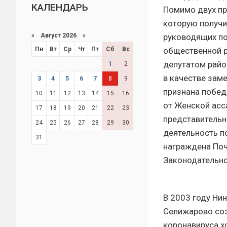
КАЛЕНДАРЬ
Помимо двух пр
которую получи
«
Август 2026 »
руководящих по
Пн
Вт
Ср
Чт
Пт
Сб
Вс
общественной р
депутатом район
1
2
в качестве заме
3
4
5
6
7
8
9
признана побед
10
11
12
13
14
15
16
от Женской асс
17
18
19
20
21
22
23
представительн
24
25
26
27
28
29
30
деятельность п
31
награждена Поч
Законодательно
В 2003 году Нин
Селижарово соз
коронавируса х