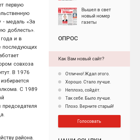
"Пролетарская
ет первую
правда"
Вышел в свет
ельственную
новый номер
у - медаль «За
газеты
"Пролетарская
ую доблесть».
правда"
ОПРОС
 года и в
е последующих
работает
Как Вам новый сайт?
ором совхоза
тут. В 1976
Отлично! Ждал этого.
 избирается
Хорошо. Стало лучше.
олкома. С 1989
Неплохо, сойдёт.
ой
Так себе. Было лучше.
и председателя
Плохо. Верните старый!
а.
Голосовать
йству района.