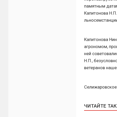
памятным датам
Капитонова Н.П
льносемстанции
Капитонова Нин
агрономом, прош
ней советовали
Н.П., безуслов
ветеранов наше
Селижаровское
ЧИТАЙТЕ ТА