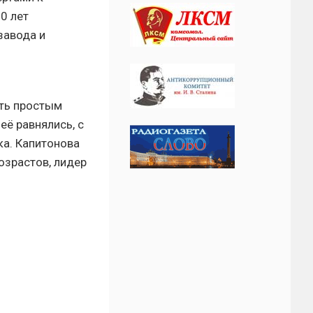
0 лет
завода и
сть простым
её равнялись, с
ка. Капитонова
озрастов, лидер