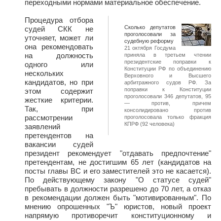
переходными нормами материальное обеспечение.
Процедура отбора
Сколько депутатов
судей СКК не
проголосовали за
уточняет, может ли
судебную реформу
она рекомендовать
21 октября Госдума
на должность
приняла в третьем чтении
президентские поправки к
одного или
Конституции РФ по объединению
нескольких
Верховного и Высшего
кандидатов, но при
арбитражного судов РФ. За
поправки к Конституции
этом содержит
проголосовали 346 депутатов, 95
жесткие критерии.
— против, причем
Так, при
консолидировано против
рассмотрении
проголосовала только фракция
КПРФ (92 человека)
заявлений
претендентов на
вакансии судей
президент рекомендует "отдавать предпочтение"
претендентам, не достигшим 65 лет (кандидатов на
посты главы ВС и его заместителей это не касается).
По действующему закону "О статусе судей"
пребывать в должности разрешено до 70 лет, а отказ
в рекомендации должен быть "мотивированным". По
мнению опрошенных "Ъ" юристов, новый проект
напрямую противоречит конституционному и