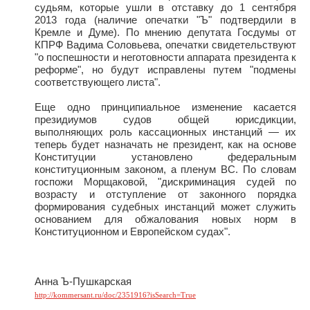
судьям, которые ушли в отставку до 1 сентября
2013 года (наличие опечатки "Ъ" подтвердили в
Кремле и Думе). По мнению депутата Госдумы от
КПРФ Вадима Соловьева, опечатки свидетельствуют
"о поспешности и неготовности аппарата президента к
реформе", но будут исправлены путем "подмены
соответствующего листа".
Еще одно принципиальное изменение касается
президиумов судов общей юрисдикции,
выполняющих роль кассационных инстанций — их
теперь будет назначать не президент, как на основе
Конституции установлено федеральным
конституционным законом, а пленум ВС. По словам
госпожи Морщаковой, "дискриминация судей по
возрасту и отступление от законного порядка
формирования судебных инстанций может служить
основанием для обжалования новых норм в
Конституционном и Европейском судах".
Анна Ъ-
Пушкарская
http://kommersant.ru/doc/2351916?isSearch=True