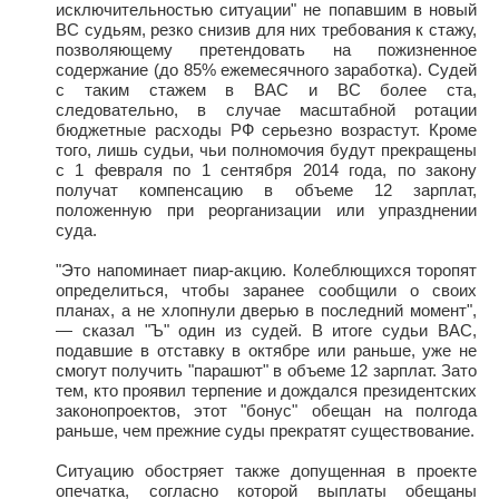
исключительностью ситуации" не попавшим в новый
ВС судьям, резко снизив для них требования к стажу,
позволяющему претендовать на пожизненное
содержание (до 85% ежемесячного заработка). Судей
с таким стажем в ВАС и ВС более ста,
следовательно, в случае масштабной ротации
бюджетные расходы РФ серьезно возрастут. Кроме
того, лишь судьи, чьи полномочия будут прекращены
с 1 февраля по 1 сентября 2014 года, по закону
получат компенсацию в объеме 12 зарплат,
положенную при реорганизации или упразднении
суда.
"Это напоминает пиар-акцию. Колеблющихся торопят
определиться, чтобы заранее сообщили о своих
планах, а не хлопнули дверью в последний момент",
— сказал "Ъ" один из судей. В итоге судьи ВАС,
подавшие в отставку в октябре или раньше, уже не
смогут получить "парашют" в объеме 12 зарплат. Зато
тем, кто проявил терпение и дождался президентских
законопроектов, этот "бонус" обещан на полгода
раньше, чем прежние суды прекратят существование.
Ситуацию обостряет также допущенная в проекте
опечатка, согласно которой выплаты обещаны