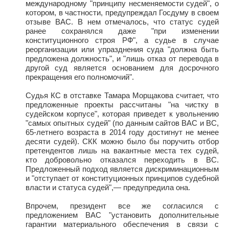
международному "принципу несменяемости судей", о
котором, в частности, предупреждал Госдуму в своем
отзыве ВАС. В нем отмечалось, что статус судей
ранее сохранялся даже "при изменении
конституционного строя РФ", а судье в случае
реорганизации или упразднения суда "должна быть
предложена должность", и "лишь отказ от перевода в
другой суд является основанием для досрочного
прекращения его полномочий".
Судья КС в отставке Тамара Морщакова считает, что
предложенные проекты рассчитаны "на чистку в
судейском корпусе", которая приведет к увольнению
"самых опытных судей" (по данным сайтов ВАС и ВС,
65-летнего возраста в 2014 году достигнут не менее
десяти судей). СКК можно было бы поручить отбор
претендентов лишь на вакантные места тех судей,
кто добровольно отказался переходить в ВС.
Предложенный подход является дискриминационным
и "отступает от конституционных принципов судебной
власти и статуса судей",— предупредила она.
Впрочем, президент все же согласился с
предложением ВАС "установить дополнительные
гарантии материального обеспечения в связи с