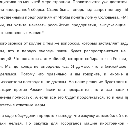
ициатива по меньшей мере странная. Правительство уже достаточ
ли иностранной сборки. Стало быть, теперь под запрет попадут 
чественными предприятиями? Чтобы понять логику Соловьева, «МК
ич, вы хотите наказать российские предприятия, выпускающие
 отечественных машин?
ого звонков от коллег с тем же вопросом, который заставляет зад
том, что в первую очередь закон будет распространяться на
ницей. Что касается автомобилей, которые собираются в России,
ия. Мы до конца не определились. Я думаю, что в ближайшее
еделимся. Потому что правильно и вы говорите, и многие д
изводители пострадать не должны. Но наше решение будет завить 
анкции против России. Если они прекратятся, то и все наши 
нены полностью. А если все это будет продолжаться, то и нам 
 жесткие ответные меры.
 в ходе обсуждения придете к выводу, что закупку автомобилей от
таки нельзя. Но закупка для госорганов машин иностранной