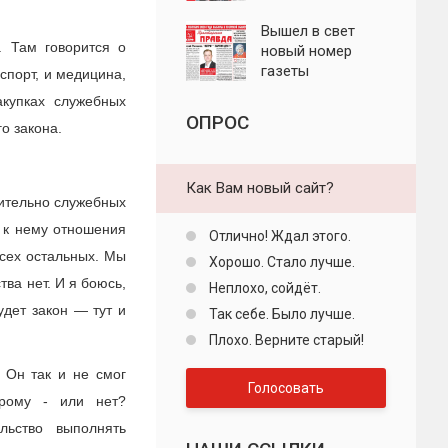
"Пролетарская
правда"
Вышел в свет
. Там говорится о
новый номер
газеты
спорт, и медицина,
"Пролетарская
купках служебных
правда"
ОПРОС
о закона.
Как Вам новый сайт?
чительно служебных
 к нему отношения
Отлично! Ждал этого.
всех остальных. Мы
Хорошо. Стало лучше.
ва нет. И я боюсь,
Неплохо, сойдёт.
удет закон — тут и
Так себе. Было лучше.
Плохо. Верните старый!
 Он так и не смог
Голосовать
прому - или нет?
льство выполнять