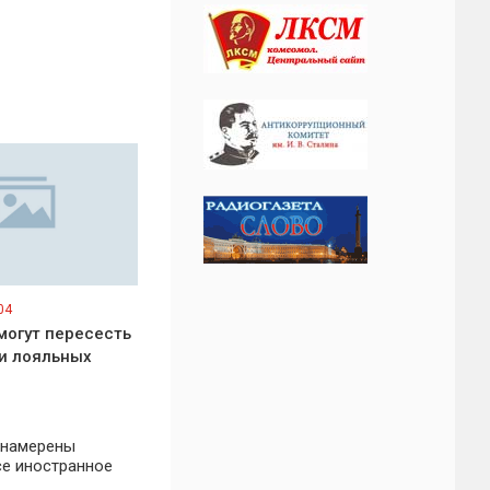
04
могут пересесть
и лояльных