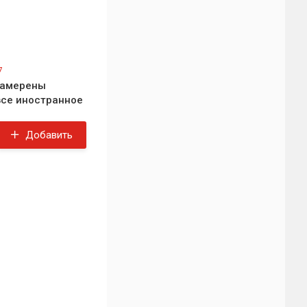
7
намерены
все иностранное
Добавить