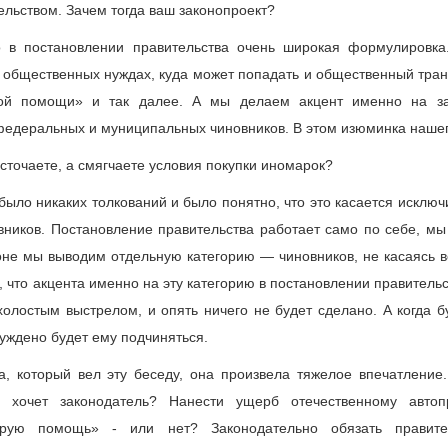
льством. Зачем тогда ваш законопроект?
о в постановлении правительства очень широкая формулировка
 общественных нуждах, куда может попадать и общественный тран
й помощи» и так далее. А мы делаем акцент именно на за
едеральных и муниципальных чиновников. В этом изюминка нашег
есточаете, а смягчаете условия покупки иномарок?
 было никаких толкований и было понятно, что это касается исклю
вников. Постановление правительства работает само по себе, мы
оне мы выводим отдельную категорию — чиновников, не касаясь 
 что акцента именно на эту категорию в постановлении правительст
холостым выстрелом, и опять ничего не будет сделано. А когда б
уждено будет ему подчиняться.
а, который вел эту беседу, она произвела тяжелое впечатление.
го хочет законодатель? Нанести ущерб отечественному авто
рую помощь» - или нет? Законодательно обязать правите