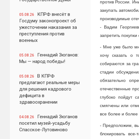
против России. Ин
закупать автомоби
КПРФ внесёт в
05.08.26
производимые оте
Госдуму законопроект об
ужесточении наказания за
- Вадим Георгиев
преступления против
запретить покупки
военных
- Мне уже было мн
Геннадий Зюганов:
хочу сказать о 
05.08.26
Мы — народ победы!
собираются за гра
стадии обсужден
В КПРФ
05.08.26
обязательно опр
предлагают реальные меры
для решения кадрового
отечественные про
дефицита в
глубоко пойдут с
здравоохранении
смягчены или отме
все более и более
Геннадий Зюганов
04.08.26
посетил музей-усадьбу
- Предположим, вы
Спасское-Лутовиново
блокировать все-