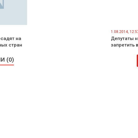
1.08.2014, 12:5
есадят на
Депутаты 
ных стран
запретить 
 (0)