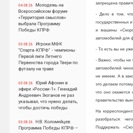
запрещена правите
Молодежь на
04.08.26
Всероссийском форуме
- Дело в том, чт
«Территория смыслов»
государственных и
выбрала Программу
Победы КПРФ
и машины «Скоро
автомобилей для ф
Игроки МФК
03.08.26
- То есть вы не уж
"Спарта-КПРФ" - чемпионы
Первой лиги Летнего
- Важно, чтобы не
Первенства города Твери по
автомобилей чино
футзалу на траве
не имеем. А в зак
Юрий Афонин в
03.08.26
это делаем потому,
эфире «России-1»: Геннадий
что оно окажется 
Андреевич Зюганов не раз
правительство вын
указывал, что нужно делать,
чтобы достичь победы
На корреспондент
разобраться: че
Н.В. Коломейцев:
03.08.26
Поддержать «Ско
Программа Победы КПРФ –