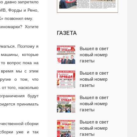
но давно запретило
БМВ, Форды и Рено,
» позвонил ему.
 иномарки? Хотите
ГАЗЕТА
уматься. Поэтому я
Вышел в свет
 машины, которые
новый номер
газеты
 то вопрос пока на
"Пролетарская
 время мы с этим
правда"
Вышел в свет
новый номер
ругие о том, что
газеты
от того, насколько
"Пролетарская
ограничения будут
правда"
Вышел в свет
новый номер
придется принимать
газеты
"Пролетарская
правда"
Вышел в свет
ечественной сборки
новый номер
 сборки уже и так
газеты