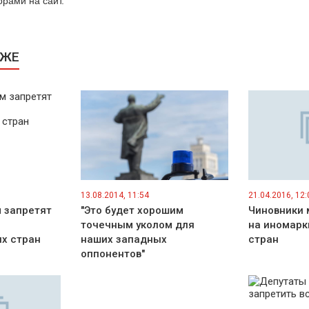
рами на сайт.
КЖЕ
13.08.2014, 11:54
21.04.2016, 12:
 запретят
"Это будет хорошим
Чиновники 
точечным уколом для
на иномарк
х стран
наших западных
стран
оппонентов"