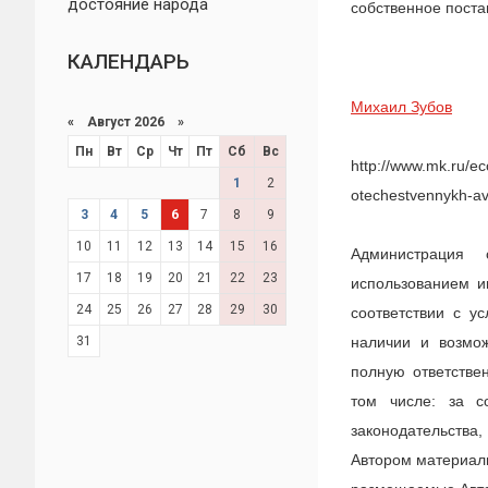
достояние народа
собственное поста
КАЛЕНДАРЬ
Михаил Зубов
«
Август 2026 »
Пн
Вт
Ср
Чт
Пт
Сб
Вс
http://www.mk.ru/e
1
2
otechestvennykh-av
3
4
5
6
7
8
9
10
11
12
13
14
15
16
Администрация
17
18
19
20
21
22
23
использованием и
24
25
26
27
28
29
30
соответствии с у
31
наличии и возмож
полную ответстве
том числе: за с
законодательств
Автором материалы