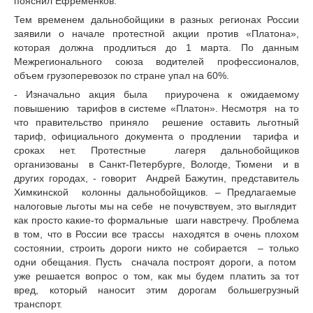
пояснил Ефременков.
Тем временем дальнобойщики в разных регионах России
заявили о начале протестной акции против «Платона»,
которая должна продлиться до 1 марта. По данным
Межрегионального союза водителей профессионалов,
объем грузоперевозок по стране упал на 60%.
- Изначально акция была приурочена к ожидаемому
повышению тарифов в системе «Платон». Несмотря на то
что правительство приняло решение оставить льготный
тариф, официального документа о продлении тарифа и
сроках нет. Протестные лагеря дальнобойщиков
организованы в Санкт-Петербурге, Вологде, Тюмени и в
других городах, - говорит Андрей Бажутин, представитель
Химкинской колонны дальнобойщиков. – Предлагаемые
налоговые льготы мы на себе не почувствуем, это выглядит
как просто какие-то формальные шаги навстречу. Проблема
в том, что в России все трассы находятся в очень плохом
состоянии, строить дороги никто не собирается – только
одни обещания. Пусть сначала построят дороги, а потом
уже решается вопрос о том, как мы будем платить за тот
вред, который наносит этим дорогам большегрузный
транспорт.