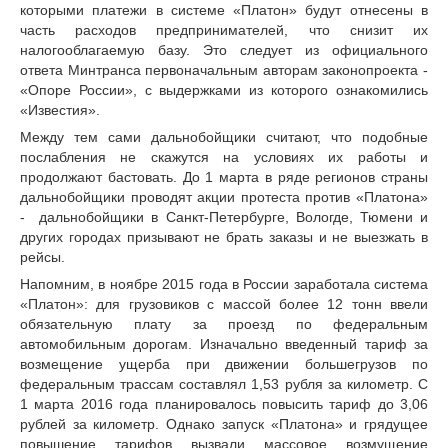
которыми платежи в системе «Платон» будут отнесены в
часть расходов предпринимателей, что снизит их
налогооблагаемую базу. Это следует из официального
ответа Минтранса первоначальным авторам законопроекта -
«Опоре России», с выдержками из которого ознакомились
«Известия».
Между тем сами дальнобойщики считают, что подобные
послабления не скажутся на условиях их работы и
продолжают бастовать. До 1 марта в ряде регионов страны
дальнобойщики проводят акции протеста против «Платона»
- дальнобойщики в Санкт-Петербурге, Вологде, Тюмени и
других городах призывают не брать заказы и не выезжать в
рейсы.
Напомним, в ноябре 2015 года в России заработала система
«Платон»: для грузовиков с массой более 12 тонн ввели
обязательную плату за проезд по федеральным
автомобильным дорогам. Изначально введенный тариф за
возмещение ущерба при движении большегрузов по
федеральным трассам составлял 1,53 рубля за километр. С
1 марта 2016 года планировалось повысить тариф до 3,06
рублей за километр. Однако запуск «Платона» и грядущее
повышение тарифов вызвали массовое возмущение