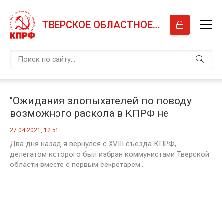
ТВЕРСКОЕ ОБЛАСТНОЕ ОТДЕЛЕНИЕ КПРФ
"Ожидания злопыхателей по поводу
возможного раскола в КПРФ не
оправдались". Рассказывает делегат
27.04.2021, 12:51
XVIII съезда партии Владимир Лазурин
Два дня назад я вернулся с XVIII съезда КПРФ,
делегатом которого был избран коммунистами Тверской
области вместе с первым секретарем...