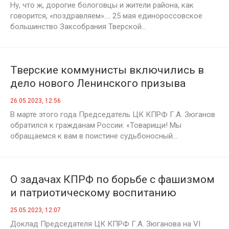
Ну, что ж, дорогие бологовцы и жители района, как
говорится, «поздравляем».... 25 мая единороссовское
большинство Заксобрания Тверской...
Тверские коммунисты включились в
дело нового Ленинского призыва
26.05.2023, 12:56
В марте этого года Председатель ЦК КПРФ Г.А. Зюганов
обратился к гражданам России: «Товарищи! Мы
обращаемся к вам в поистине судьбоносный...
О задачах КПРФ по борьбе с фашизмом
и патриотическому воспитанию
подрастающего поколения. Доклад
25.05.2023, 12:07
Председателя ЦК КПРФ Г.А. Зюганова
Доклад Председателя ЦК КПРФ Г.А. Зюганова на VI