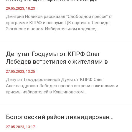
Зюганове и новом Избирательном
29.05.2023, 10:23
кодексе, об обстановке на Кубе и в
Дмитрий Новиков рассказал "Свободной прессе” о
КНДР
программе КПРФ и пленуме ЦК партии, о Леониде
Зюганове и новом Избирательном кодексе,...
Депутат Госдумы от КПРФ Олег
Лебедев встретился с жителями в
Кувшиновском, Осташковском и
27.05.2023, 13:25
Торопецком районах области
Депутат Государственной Думы от КПРФ Олег
Александрович Лебедев провёл встречи с жителями и
приемы избирателей в Кувшиновском,...
Бологовский район ликвидирован...
27.05.2023, 13:17