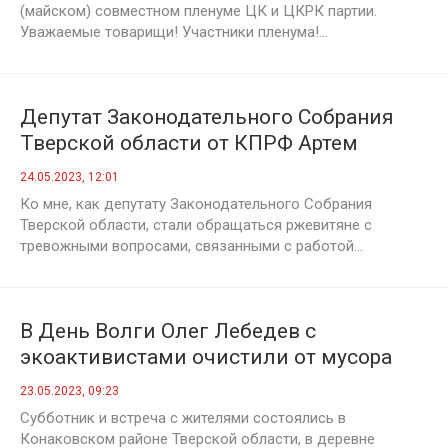
на VI (майском) совместном пленуме
(майском) совместном пленуме ЦК и ЦКРК партии.
ЦК и ЦКРК партии
Уважаемые товарищи! Участники пленума!...
Депутат Законодательного Собрания
Тверской области от КПРФ Артем
Гончаров о работе ржевской
24.05.2023, 12:01
птицефабрики
Ко мне, как депутату Законодательного Собрания
Тверской области, стали обращаться ржевитяне с
тревожными вопросами, связанными с работой...
В День Волги Олег Лебедев с
экоактивистами очистили от мусора
берег великой русской реки в
23.05.2023, 09:23
Конаковском районе Тверской области
Субботник и встреча с жителями состоялись в
Конаковском районе Тверской области, в деревне