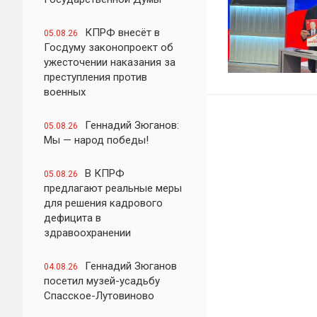
КПРФ внесёт в
05.08.26
Госдуму законопроект об
ужесточении наказания за
преступления против
военных
Геннадий Зюганов:
05.08.26
Мы — народ победы!
В КПРФ
05.08.26
предлагают реальные меры
для решения кадрового
дефицита в
здравоохранении
Геннадий Зюганов
04.08.26
посетил музей-усадьбу
Спасское-Лутовиново