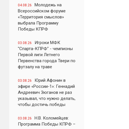
Молодежь на
04.08.26
Всероссийском форуме
«Территория смыслов»
выбрала Программу
Победы КПРФ
Игроки МФК
03.08.26
"Спарта-КПРФ" - чемпионы
Первой лиги Летнего
Первенства города Твери по
футзалу на траве
Юрий Афонин в
03.08.26
эфире «России-1»: Геннадий
Андреевич Зюганов не раз
указывал, что нужно делать,
чтобы достичь победы
Н.В. Коломейцев:
03.08.26
Программа Победы КПРФ –