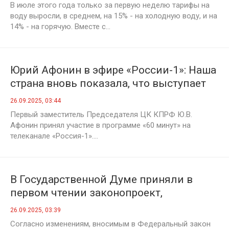
В июле этого года только за первую неделю тарифы на
воду выросли, в среднем, на 15% - на холодную воду, и на
14% - на горячую. Вместе с...
Юрий Афонин в эфире «России-1»: Наша
страна вновь показала, что выступает
против гонки вооружений, как и
26.09.2025, 03:44
Советский Союз
Первый заместитель Председателя ЦК КПРФ Ю.В.
Афонин принял участие в программе «60 минут» на
телеканале «Россия-1»....
В Государственной Думе приняли в
первом чтении законопроект,
направленный на повышение
26.09.2025, 03:39
безопасности при выгуле собак
Согласно изменениям, вносимым в Федеральный закон