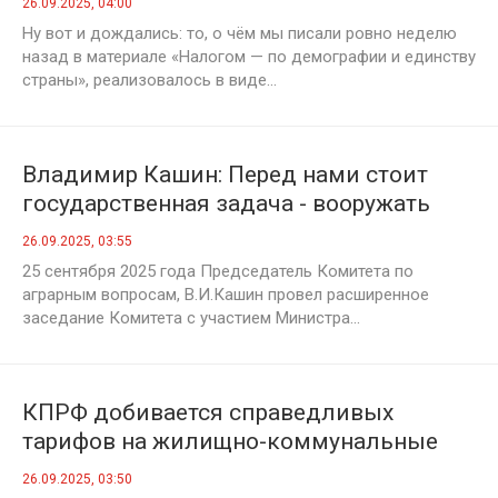
26.09.2025, 04:00
Ну вот и дождались: то, о чём мы писали ровно неделю
назад в материале «Налогом — по демографии и единству
страны», реализовалось в виде...
Владимир Кашин: Перед нами стоит
государственная задача - вооружать
село надо всем миром
26.09.2025, 03:55
25 сентября 2025 года Председатель Комитета по
аграрным вопросам, В.И.Кашин провел расширенное
заседание Комитета с участием Министра...
КПРФ добивается справедливых
тарифов на жилищно-коммунальные
услуги
26.09.2025, 03:50