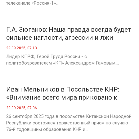
телеканале «Россия-1»....
Г.А. Зюганов: Наша правда всегда будет
сильнее наглости, агрессии и лжи
Европы
29.09.2025, 07:13
Лидер КПРФ, Герой Труда России - с
политобозревателем «КП» Александром Гамовым....
Иван Мельников в Посольстве КНР:
«Внимание всего мира приковано к
темпам и перспективам развития
29.09.2025, 07:06
российско-китайских отношений»
26 сентября 2025 года в посольстве Китайской Народной
Республики состоялся торжественный прием по случаю
76-й годовщины образования КНР и...