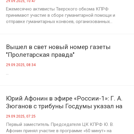
29.09.2025, 10:47
Ежемесячно активисты Тверского обкома КПРФ
принимают участие в сборе гуманитарной помощи и
отправке гуманитарных конвоев, организованных...
Вышел в свет новый номер газеты
"Пролетарская правда"
29.09.2025, 08:34
...
Юрий Афонин в эфире «России-1»: Г. А.
Зюганов с трибуны Госдумы указал на
самые острые экономические
29.09.2025, 07:25
проблемы страны и предложил пути их
Первый заместитель Председателя ЦК КПРФ Ю. В.
решения
Афонин принял участие в программе «60 минут» на