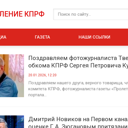
ЕЛЕНИЕ КПРФ
ДИА
ГАЗЕТА
НАШИ ССЫЛКИ
Поздравляем фотожурналиста Тв
обкома КПРФ Сергея Петровича К
юбилеем!
20.01.2026, 12:20
Поздравляем нашего друга, верного товарища, ч
комитета КПРФ, фотожурналиста газеты «Пролет
портала...
Дмитрий Новиков на Первом кана
оценке Г.А. Зюгановым притязан