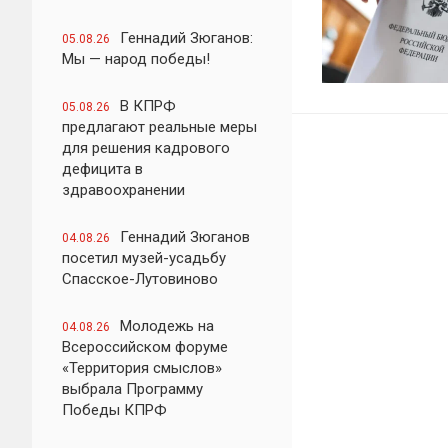
Геннадий Зюганов:
05.08.26
Мы — народ победы!
В КПРФ
05.08.26
предлагают реальные меры
для решения кадрового
дефицита в
здравоохранении
Геннадий Зюганов
04.08.26
посетил музей-усадьбу
Спасское-Лутовиново
Молодежь на
04.08.26
Всероссийском форуме
«Территория смыслов»
выбрала Программу
Победы КПРФ