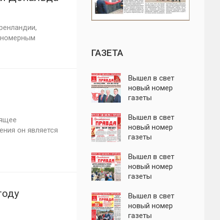
дрес СССР
ренландии,
кономерным
ГАЗЕТА
Вышел в свет
новый номер
газеты
"Пролетарская
правда"
Вышел в свет
оящее
новый номер
ения он является
газеты
"Пролетарская
правда"
Вышел в свет
новый номер
газеты
"Пролетарская
году
правда"
Вышел в свет
новый номер
газеты