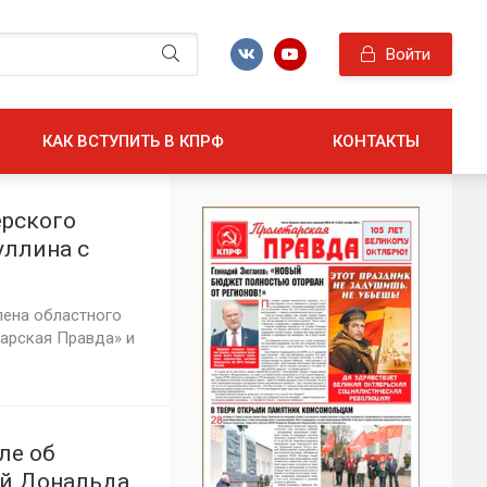
Войти
КАК ВСТУПИТЬ В КПРФ
КОНТАКТЫ
ерского
уллина с
лена областного
арская Правда» и
ле об
ий Дональда